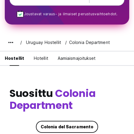
Joustavat varaus- ja ilmaiset perustusvaihtoehdot.
Uruguay Hostellit
Colonia Department
Hostellit
Hotellit
Aamiaismajoitukset
Suosittu
Colonia
Department
Colonia del Sacramento