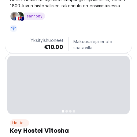
1800-luvun historiallisen rakennuksen ensimmäisessä
kerroksessa, joka kuului kuuluisan ranskalaisen taiteilijan
isännöity
Jules Pascinin perheelle.
Yksityishuoneet
Makuusaleja ei ole
€10.00
saatavilla
Hostelli
Key Hostel Vitosha