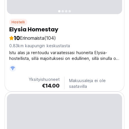
Hostelli
Elysia Homestay
10
Erinomaista
(104)
0.83km kaupungin keskustasta
Istu alas ja rentoudu varaatessasi huoneita Elysia-
hostellista, sillä majoituksesi on edullinen, sillä sinulla on
kaikki mitä tarvitset.
Yksityishuoneet
Makuusaleja ei ole
€14.00
saatavilla