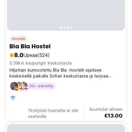
Hostelli
Bla Bla Hostel
8.0
Upeaa
(524)
0.39km kaupungin keskustasta
Hiljattain kunnostettu Bla Bla -hostelli sijaitsee
keskeisellä paikalla Sofian keskustassa ja tarjoaa
viihtyisiä ja tilavia 4 ja 6 hengen huoneita, joissa on
20+ isännöity
vuodevaatteet ja jaettu moderni kylpyhuone jokaisessa
kerroksessa.
Asuntolat alkaen
Yksityisiä huoneita ei ole
€13.00
saatavilla