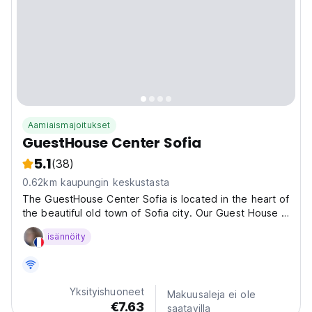
Aamiaismajoitukset
GuestHouse Center Sofia
5.1
(38)
0.62km kaupungin keskustasta
The GuestHouse Center Sofia is located in the heart of
the beautiful old town of Sofia city. Our Guest House is
the perfect place for travelers who need inexpensive,
isännöity
accommodation in bright, spacious and clean guest
rooms. Unique downtown location We are...
Yksityishuoneet
Makuusaleja ei ole
€7.63
saatavilla