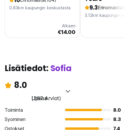
10
Erinomaista
(104)
9.3
Erinomaista
(11
0.83km kaupungin keskustasta
3.12km kaupungin kesk
Alkaen
€14.00
Lisätiedot:
Sofia
8.0
Upeaa
(387 Arviot)
Toiminta
8.0
Syominen
8.3
Ostokset
7.4