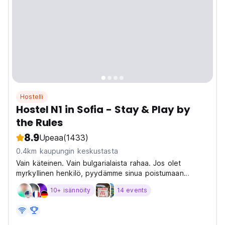
Hostelli
Hostel N1 in Sofia - Stay & Play by
the Rules
8.9
Upeaa
(1433)
0.4km kaupungin keskustasta
Vain käteinen. Vain bulgarialaista rahaa. Jos olet
myrkyllinen henkilö, pyydämme sinua poistumaan
hostellistamme. Sinä
10+ isännöity
14 events