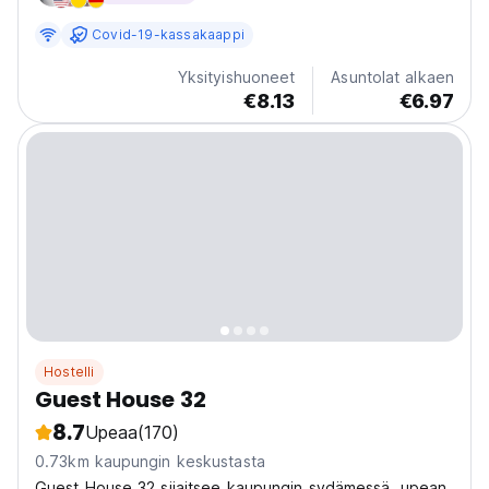
just opened and the team poured in all our love...
Covid-19-kassakaappi
Yksityishuoneet
Asuntolat alkaen
€8.13
€6.97
Hostelli
Guest House 32
8.7
Upeaa
(170)
0.73km kaupungin keskustasta
Guest House 32 sijaitsee kaupungin sydämessä, upean