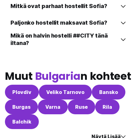
Mitkä ovat parhaat hostellit Sofia?
Paljonko hostellit maksavat Sofia?
Mikä on halvin hostelli ##CITY tänä
iltana?
Muut
Bulgaria
n kohteet
Plovdiv
Veliko Tarnovo
Bansko
Burgas
Varna
Ruse
Rila
Balchik
Näytä Lisää