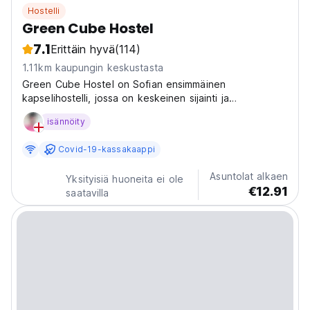
Hostelli
Green Cube Hostel
7.1
Erittäin hyvä
(114)
1.11km kaupungin keskustasta
Green Cube Hostel on Sofian ensimmäinen
kapselihostelli, jossa on keskeinen sijainti ja
vastaanotto, joka toimii 24/7.
isännöity
Covid-19-kassakaappi
Asuntolat alkaen
Yksityisiä huoneita ei ole
€12.91
saatavilla