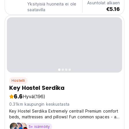
Asuntolat alkaen
Yksityisiä huoneita ei ole
€5.16
saatavilla
Hostelli
Key Hostel Serdika
6.6
Hyvä
(196)
0.31km kaupungin keskustasta
Key Hostel Serdika Extremely central! Premium comfort
beds, mattresses and pillows! Fun common spaces - a
bar with a view, a video game room and a kitchen!
5+ isännöity
Super fast Wifi everywhere! Key Hostel Serdika has