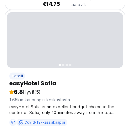
€14.75
saatavilla
Hotelli
easyHotel Sofia
6.8
Hyvä
(5)
1.65km kaupungin keskustasta
easyHotel Sofia is an excellent budget choice in the
center of Sofia, only 10 minutes away from the top
tourist sites and a minute away from a metro station.
Covid-19-kassakaappi
With a direct underground connection to Sofia Airport,
the hotel is easily accessible for airplane...