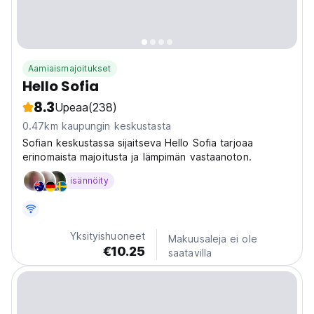
Aamiaismajoitukset
Hello Sofia
8.3
Upeaa
(238)
0.47km kaupungin keskustasta
Sofian keskustassa sijaitseva Hello Sofia tarjoaa
erinomaista majoitusta ja lämpimän vastaanoton.
isännöity
Yksityishuoneet
Makuusaleja ei ole
€10.25
saatavilla