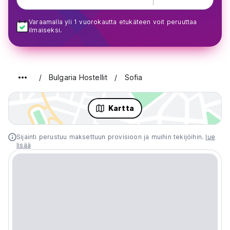
Varaamalla yli 1 vuorokautta etukäteen voit peruuttaa
ilmaiseksi.
Bulgaria Hostellit
Sofia
Kartta
Sijainti perustuu maksettuun provisioon ja muihin tekijöihin.
lue
lisää