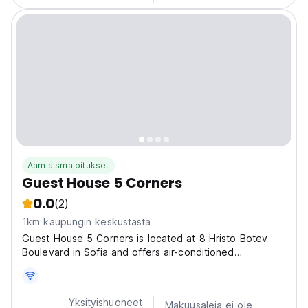
Aamiaismajoitukset
Guest House 5 Corners
0.0
(2)
1km kaupungin keskustasta
Guest House 5 Corners is located at 8 Hristo Botev
Boulevard in Sofia and offers air-conditioned
accommodation with digital television. The Our Guest
House is the perfect place for travelers who need
inexpensive, accommodation in bright, spacious, and
Yksityishuoneet
Makuusaleja ei ole
clean...