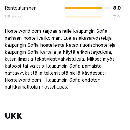
Rentoutuminen
8.0
Liikenne
7.9
Kiertoajelu
7.9
Hostelworld.com tarjoaa sinulle kaupungin Sofia
Kulttuuri
8.0
parhaan hostellivalikoiman. Lue asiakasarvosteluja
Yöelämä
kaupungin Sofia hostelleista katso nuorisohostelleja
7.6
kaupungin Sofia kartalla ja käytä erikoistarjouksia,
Rahanarvoinen
9.0
kuten ilmaisia tekstiviestivahvistuksia. Mikset myös
katsoisi tai valitsisi kaupungin Sofia parhaista
nähtävyyksistä ja tekemisistä siellä käydessäsi.
Hostelworld.com - kaupungin Sofia ehdoton
patikkamatkojen hostelliopas.
UKK