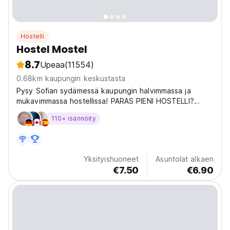
Hostelli
Hostel Mostel
8.7
Upeaa
(11554)
0.68km kaupungin keskustasta
Pysy Sofian sydämessä kaupungin halvimmassa ja
mukavimmassa hostellissa! PARAS PIENI HOSTELLI?
2006 by Hostelworld asiakkaille on ainutlaatuinen
110+ isännöity
kokoonpano täysin kunnostettu 19th
Yksityishuoneet
Asuntolat alkaen
€7.50
€6.90