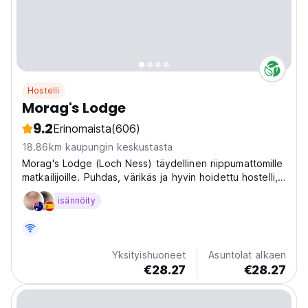
Hostelli
Morag's Lodge
9.2
Erinomaista
(606)
18.86km kaupungin keskustasta
Morag's Lodge (Loch Ness) täydellinen riippumattomille
matkailijoille. Puhdas, värikäs ja hyvin hoidettu hostelli,
josta on upeat näkymät Fort Augustukseen. Lonely
isännöity
Planet (Skotlanti)
Yksityishuoneet
Asuntolat alkaen
€28.27
€28.27