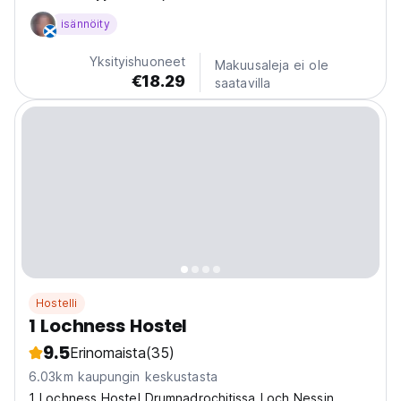
matkailijoille
isännöity
Yksityishuoneet
Makuusaleja ei ole
€18.29
saatavilla
Hostelli
1 Lochness Hostel
9.5
Erinomaista
(35)
6.03km kaupungin keskustasta
1 Lochness Hostel Drumnadrochitissa Loch Nessin