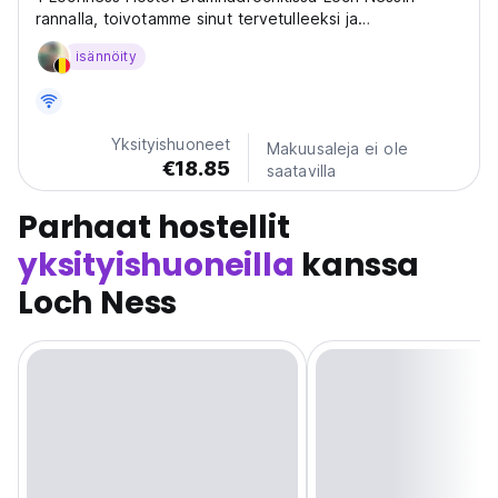
rannalla, toivotamme sinut tervetulleeksi ja
majoittelemme sinua tässä upeassa paikassa.
isännöity
Yksityishuoneet
Makuusaleja ei ole
€18.85
saatavilla
Parhaat hostellit
yksityishuoneilla
kanssa
Loch Ness