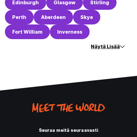
Edinburgh
Glasgow
Stirling
Perth
Aberdeen
Skye
Fort William
Inverness
Näytä Lisää
Seuraa meitä seuraavasti