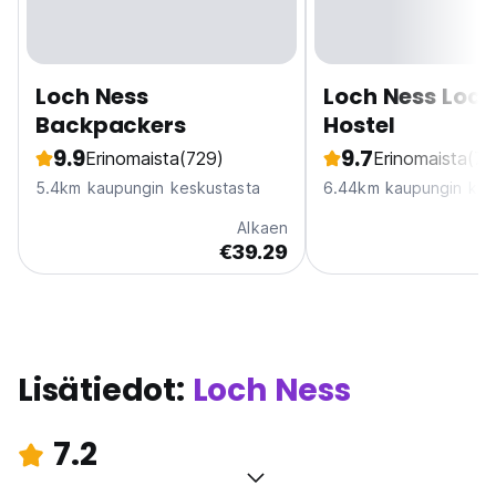
Loch Ness
Loch Ness Loch
Backpackers
Hostel
9.9
9.7
Erinomaista
(729)
Erinomaista
(70
5.4km kaupungin keskustasta
6.44km kaupungin kes
Alkaen
€39.29
Lisätiedot:
Loch Ness
7.2