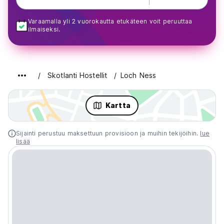
Varaamalla yli 2 vuorokautta etukäteen voit peruuttaa
ilmaiseksi.
Skotlanti Hostellit
Loch Ness
Kartta
Sijainti perustuu maksettuun provisioon ja muihin tekijöihin.
lue
lisää