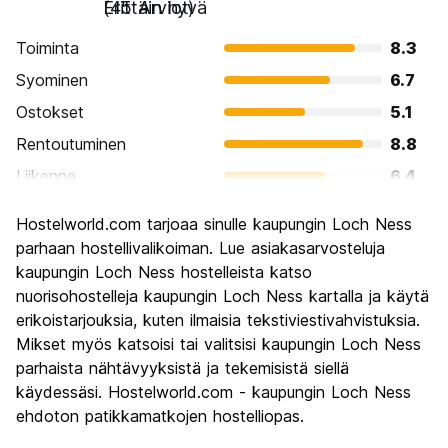
Erittäin hyvä
(45 Arviot)
Toiminta
8.3
Syominen
6.7
Ostokset
5.1
Rentoutuminen
8.8
Liikenne
6.4
Kiertoajelu
8.7
Hostelworld.com tarjoaa sinulle kaupungin Loch Ness
Kulttuuri
7.7
parhaan hostellivalikoiman. Lue asiakasarvosteluja
Yöelämä
kaupungin Loch Ness hostelleista katso
4.8
nuorisohostelleja kaupungin Loch Ness kartalla ja käytä
Rahanarvoinen
8.0
erikoistarjouksia, kuten ilmaisia tekstiviestivahvistuksia.
Mikset myös katsoisi tai valitsisi kaupungin Loch Ness
parhaista nähtävyyksistä ja tekemisistä siellä
käydessäsi. Hostelworld.com - kaupungin Loch Ness
ehdoton patikkamatkojen hostelliopas.