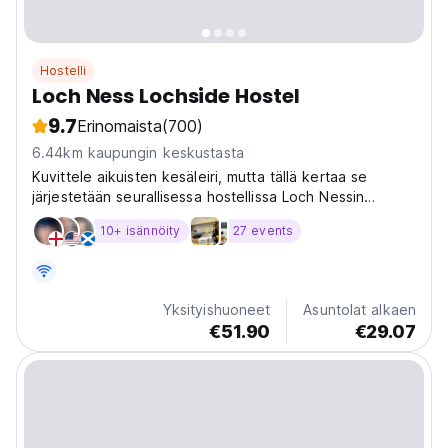
Hostelli
Loch Ness Lochside Hostel
9.7
Erinomaista
(700)
6.44km kaupungin keskustasta
Kuvittele aikuisten kesäleiri, mutta tällä kertaa se
järjestetään seurallisessa hostellissa Loch Nessin
rannalla Skotlannin Ylämailla (joten pakkaa mukaan
10+ isännöity
27 events
sadetakki, varmuuden vuoksi!)
Yksityishuoneet
Asuntolat alkaen
€51.90
€29.07