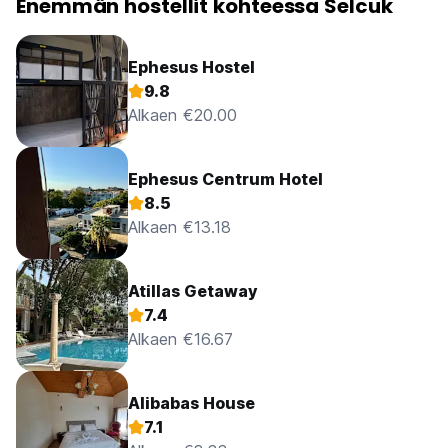
Enemmän hostellit kohteessa Selcuk
Ephesus Hostel
9.8
Alkaen €20.00
Ephesus Centrum Hotel
8.5
Alkaen €13.18
Atillas Getaway
7.4
Alkaen €16.67
Alibabas House
7.1