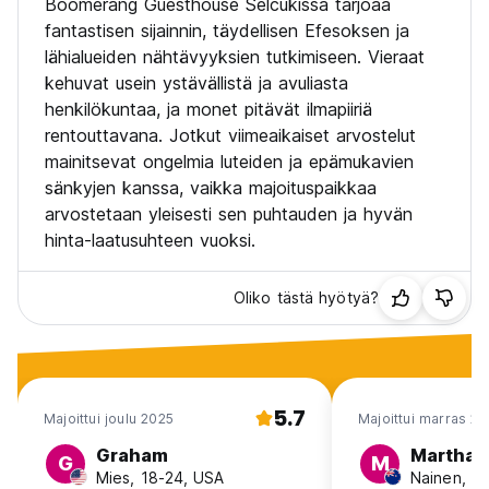
Boomerang Guesthouse Selcukissa tarjoaa
fantastisen sijainnin, täydellisen Efesoksen ja
lähialueiden nähtävyyksien tutkimiseen. Vieraat
kehuvat usein ystävällistä ja avuliasta
henkilökuntaa, ja monet pitävät ilmapiiriä
rentouttavana. Jotkut viimeaikaiset arvostelut
mainitsevat ongelmia luteiden ja epämukavien
sänkyjen kanssa, vaikka majoituspaikkaa
arvostetaan yleisesti sen puhtauden ja hyvän
hinta-laatusuhteen vuoksi.
Oliko tästä hyötyä?
5.7
Majoittui joulu 2025
Majoittui marras 2
Graham
Martha
G
M
Mies, 18-24, USA