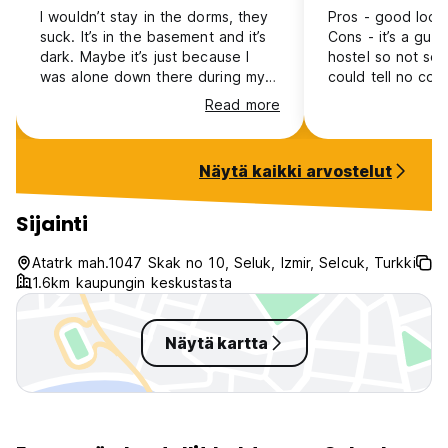
I wouldn’t stay in the dorms, they
Pros - good locat
suck. It’s in the basement and it’s
Cons - it’s a gue
dark. Maybe it’s just because I
hostel so not soci
was alone down there during my
could tell no co
stay but damn. Not social,
kitchen - towel not provided - wifi
Read more
wouldn’t stay here in the winter at
in the dorm downs
least, I bet it’s way better during
iffy
higher season.
Näytä kaikki arvostelut
Sijainti
Atatrk mah.1047 Skak no 10, Seluk, Izmir, Selcuk, Turkki
1.6km kaupungin keskustasta
Näytä kartta