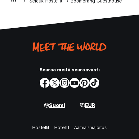
Selcuk Hostellit
Boomerang Guesthouse
Seuraa meitä seuraavasti
Suomi
EUR
Hostellit
Hotellit
Aamiaismajoitus