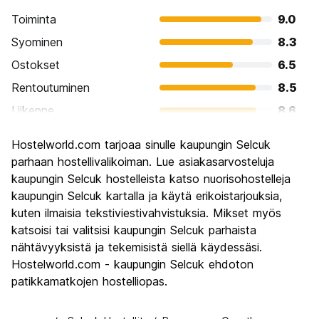
Toiminta
9.0
Syominen
8.3
Ostokset
6.5
Rentoutuminen
8.5
Liikenne
8.6
Kiertoajelu
9.5
Hostelworld.com tarjoaa sinulle kaupungin Selcuk
Kulttuuri
9.3
parhaan hostellivalikoiman. Lue asiakasarvosteluja
Yöelämä
kaupungin Selcuk hostelleista katso nuorisohostelleja
5.7
kaupungin Selcuk kartalla ja käytä erikoistarjouksia,
Rahanarvoinen
9.0
kuten ilmaisia tekstiviestivahvistuksia. Mikset myös
katsoisi tai valitsisi kaupungin Selcuk parhaista
nähtävyyksistä ja tekemisistä siellä käydessäsi.
Hostelworld.com - kaupungin Selcuk ehdoton
patikkamatkojen hostelliopas.