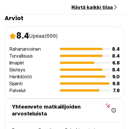
Näytä kaikki tilaa
Arviot
8.4
Upeaa
(699)
Rahanarvoinen
8.4
Turvallisuus
8.4
ilmapiiri
6.8
Siisteys
8.4
Henkilöstö
9.0
Sijainti
9.8
Palvelut
7.8
Yhteenveto matkailijoiden
arvosteluista