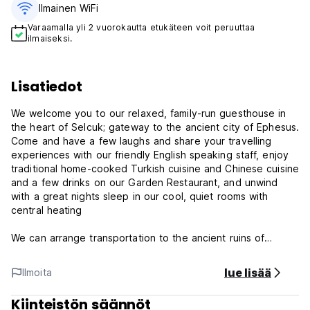
Ilmainen WiFi
Varaamalla yli 2 vuorokautta etukäteen voit peruuttaa
ilmaiseksi.
Lisatiedot
We welcome you to our relaxed, family-run guesthouse in
the heart of Selcuk; gateway to the ancient city of Ephesus.
Come and have a few laughs and share your travelling
experiences with our friendly English speaking staff, enjoy
traditional home-cooked Turkish cuisine and Chinese cuisine
and a few drinks on our Garden Restaurant, and unwind
with a great nights sleep in our cool, quiet rooms with
central heating
We can arrange transportation to the ancient ruins of
Ephesus, and the Grotto of the Seven Sleepers, located 3
km outside the city center. Just minutes from our
lue lisää
Ilmoita
guesthouse are the ruins of the Temple of Artemis; one of
the seven wonders of the ancient world, as are the Church
Kiinteistön säännöt
of St John, the Isabey Mosque and the Ayasuluk fortress.