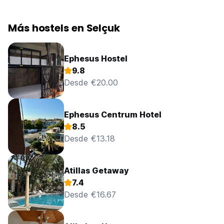
Más hostels en Selçuk
Ephesus Hostel
9.8
Desde €20.00
Ephesus Centrum Hotel
8.5
Desde €13.18
Atillas Getaway
7.4
Desde €16.67