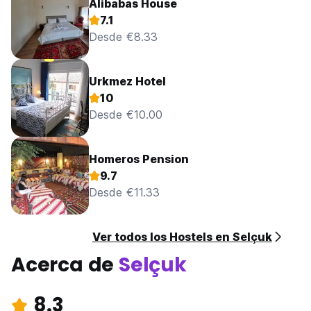
Alibabas House
7.1
Desde €8.33
Urkmez Hotel
10
Desde €10.00
Homeros Pension
9.7
Desde €11.33
Ver todos los Hostels en Selçuk
Acerca de
Selçuk
8.3