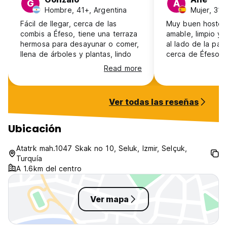
G
A
Hombre, 41+, Argentina
Mujer, 31-
Fácil de llegar, cerca de las
Muy buen hostel,
combis a Éfeso, tiene una terraza
amable, limpio y
hermosa para desayunar o comer,
al lado de la pa
llena de árboles y plantas, lindo
cerca de Éfeso.
Read more
Ver todas las reseñas
Ubicación
Atatrk mah.1047 Skak no 10, Seluk, Izmir, Selçuk,
Turquía
A 1.6km del centro
Ver mapa