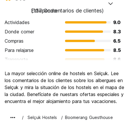
Estupendo
(157 Comentarios de clientes)
Actividades
9.0
Donde comer
8.3
Compras
6.5
Para relajarse
8.5
Transporte
8.6
Visita de lugares de interés
9.5
La mayor selección online de hostels en Selçuk. Lee
Cultura
9.3
los comentarios de los clientes sobre los albergues en
Fiesta
Selçuk y mira la situación de los hostels en el mapa de
5.7
la ciudad. Benefíciate de nuestars ofertas especiales y
Calidad Precio
9.0
encuentra el mejor alojamiento para tus vacaciones.
Selçuk Hostels
Boomerang Guesthouse