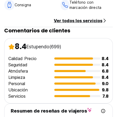
Guesthouse. We pride ourselves on our friendly, welcoming
Teléfono con
Consigna
atmosphere. We hope that you enjoy your stay, and, like
marcación directa
the boomerang, return one day!
Ver todos los servicios
Comentarios de clientes
8.4
Estupendo
(699)
Calidad Precio
8.4
Seguridad
8.4
Atmósfera
6.8
Limpieza
8.4
Personal
9.0
Ubicación
9.8
Servicios
7.8
Resumen de reseñas de viajeros