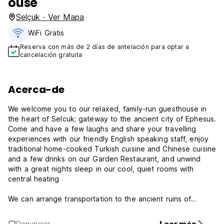
ouse
Selçuk · Ver Mapa
WiFi Gratis
Reserva con más de 2 días de antelación para optar a
cancelación gratuita
Acerca-de
We welcome you to our relaxed, family-run guesthouse in
the heart of Selcuk; gateway to the ancient city of Ephesus.
Come and have a few laughs and share your travelling
experiences with our friendly English speaking staff, enjoy
traditional home-cooked Turkish cuisine and Chinese cuisine
and a few drinks on our Garden Restaurant, and unwind
with a great nights sleep in our cool, quiet rooms with
central heating
We can arrange transportation to the ancient ruins of
Ephesus, and the Grotto of the Seven Sleepers, located 3
km outside the city center. Just minutes from our
Denunciar