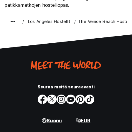
patikkamatkojen hostelliopas.
language)
Los Angeles Hostellit
The Venice Beach Hostel
Seuraa meitä seuraavasti
Suomi
EUR