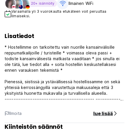
Ilmainen WiFi
20+ isännöity
Varaamalla yli 3 vuorokautta etukäteen voit peruuttaa
ilmaiseksi.
Lisatiedot
* Hostellimme on tarkoitettu vain nuorille kansainvälisille
reppumatkailijoille / turisteille * voimassa oleva passi +
todiste kansainvälisestä matkasta vaaditaan * jos sinulla ei
ole tätä, lue tiedot alla + soita hostelliin keskustellaksesi
ennen varauksen tekemistä *
Pienessä, siistissä ja ystävällisessä hostellissamme on sekä
yhteisiä kerrossängyillä varustettuja makuusaleja että 3
yksityistä huonetta mukavalla ja turvallisella alueella.
--------------------------------------------------- ----------------
------------------
Tärkeitä asioita ennen varauksen tekemistä:
lue lisää
Ilmoita
Covid-rajoitusten vuoksi eivät voi tarjota ilmaista LAX-
Kiinteistön säännöt
noutoa tai aamiaista.