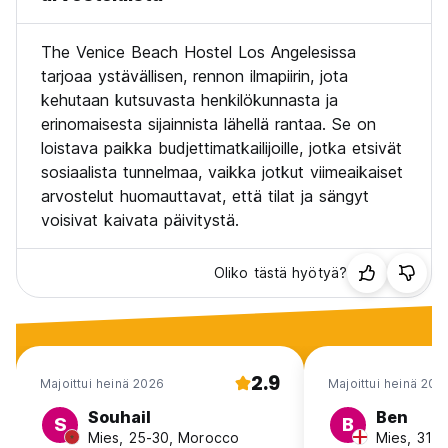
4 --- Meillä on kaksi rakennusta, joista tärkein on vanha
The Venice Beach Hostel Los Angelesissa
saksalaistyylinen maalaistalo, joka muutettiin retkeilymajaksi
tarjoaa ystävällisen, rennon ilmapiirin, jota
35 vuotta sitten, mikä tekee meistä Venice Beachin
kehutaan kutsuvasta henkilökunnasta ja
pisimpään toimineen retkeilymajan! Toinen tapahtumapaikka,
200 metrin päässä, on kaksikerroksinen boutique-rakennus,
erinomaisesta sijainnista lähellä rantaa. Se on
erittäin viihtyisä ja saa sinut tuntemaan olosi kotoisaksi!
loistava paikka budjettimatkailijoille, jotka etsivät
Saatat majoittua jommassakummassa paikassa, mutta SINUN
sosiaalista tunnelmaa, vaikka jotkut viimeaikaiset
TÄYTYY KIRJOITTUA SISÄÄN osoitteessa 2915 YALE
arvostelut huomauttavat, että tilat ja sängyt
AVENUE.
voisivat kaivata päivitystä.
Tule Venice Beachille, jossa on surffailua, aurinkoa ja
hiekkarantoja. Maailmankuulu Boardwalk hulluine liikkeineen,
Oliko tästä hyötyä?
tyylikkäineen toreineen ja katukauppiaineen, lahjakkaine
katutaiteilijoineen, rullapuistoineen, koripallokenttineen ja
THE Muscle Beachin kera!
Pyrimme tekemään vierailustasi Venetsiassa mahdollisimman
2.9
mukavan tarjoamalla:
Majoittui heinä 2026
Majoittui heinä 202
Souhail
Ben
- Tavalliset Youth Hostelin tilat ja mukavuudet:
S
B
Mies, 25-30, Morocco
Mies, 31-4
matkatavarasäilytys majoittuville vieraille, WiFi,