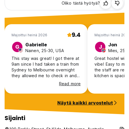
Oliko tästä hyötyä?
9.4
Majoittui heinä 2026
Majoittui heinä 202
Gabrielle
Jon
G
J
Nainen, 25-30, USA
Mies, 25-
This stay was great! I got there at
Great hostel with
9am since I had taken a train from
vibe! Easy to me
Sydney to Melbourne overnight
the staff are real
they allowed me to check in and
kitchen is spacio
even upgraded me to a private
equipped, which
Read more
room. Everything felt really clean
easy. The locatio
and they had great info about the
a short walk to t
city and what to do and even had
and cafés. Would 
Näytä kaikki arvostelut
a bar with daily specials and great
again!
common areas. It isn’t super close
to the main tram line so you have
Sijainti
to catch another bus or walk
about 10 mins but overall I would