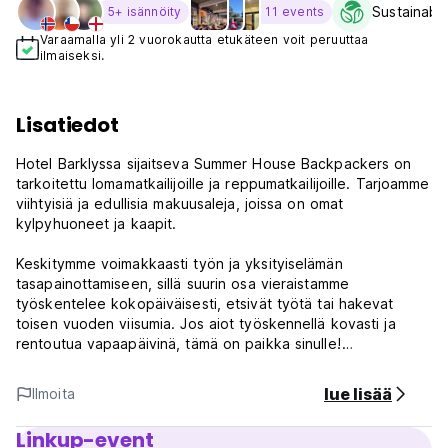
Sustainabil
5+ isännöity
11 events
Varaamalla yli 2 vuorokautta etukäteen voit peruuttaa
ilmaiseksi.
Lisatiedot
Hotel Barklyssa sijaitseva Summer House Backpackers on
tarkoitettu lomamatkailijoille ja reppumatkailijoille. Tarjoamme
viihtyisiä ja edullisia makuusaleja, joissa on omat
kylpyhuoneet ja kaapit.
Keskitymme voimakkaasti työn ja yksityiselämän
tasapainottamiseen, sillä suurin osa vieraistamme
työskentelee kokopäiväisesti, etsivät työtä tai hakevat
toisen vuoden viisumia. Jos aiot työskennellä kovasti ja
rentoutua vapaapäivinä, tämä on paikka sinulle!
Kätevästi St Kildan sydämessä, lähellä raitiovaunu-, juna- ja
lue lisää
Ilmoita
bussipysäkkejä sekä vilkas Acland Street, Luna Park ja
Esplanade.
Linkup-event