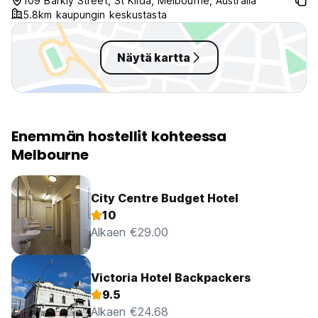
109 Barkly Street, St Kilda, Melbourne, Australia
stay again a million times over.
5.8km kaupungin keskustasta
Näytä kartta
Enemmän hostellit kohteessa
Melbourne
City Centre Budget Hotel
10
Alkaen €29.00
Victoria Hotel Backpackers
9.5
Alkaen €24.68