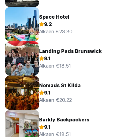
Space Hotel
9.2
Alkaen €23.30
Landing Pads Brunswick
9.1
Alkaen €18.51
Nomads St Kilda
9.1
Alkaen €20.22
Barkly Backpackers
9.1
Alkaen €18.51