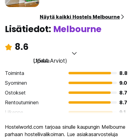
Näytä kaikki Hostels Melbourne
Lisätiedot:
Melbourne
8.6
Upeaa
(1544 Arviot)
Toiminta
8.8
Syominen
9.0
Ostokset
8.7
Rentoutuminen
8.7
Liikenne
9.1
Kiertoajelu
8.6
Hostelworld.com tarjoaa sinulle kaupungin Melbourne
Kulttuuri
8.9
parhaan hostellivalikoiman. Lue asiakasarvosteluja