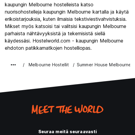
Yöelämä
kaupungin Melbourne hostelleista katso
8.4
nuorisohostelleja kaupungin Melbourne kartalla ja käytä
Rahanarvoinen
7.5
erikoistarjouksia, kuten ilmaisia tekstiviestivahvistuksia.
Mikset myös katsoisi tai valitsisi kaupungin Melbourne
parhaista nähtävyyksistä ja tekemisistä siellä
käydessäsi. Hostelworld.com - kaupungin Melbourne
ehdoton patikkamatkojen hostelliopas.
Melbourne Hostellit
Summer House Melbourne
Seuraa meitä seuraavasti