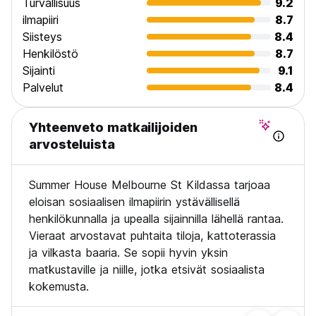
Turvallisuus
9.2
ilmapiiri
8.7
Siisteys
8.4
Henkilöstö
8.7
Sijainti
9.1
Palvelut
8.4
Yhteenveto matkailijoiden
arvosteluista
Summer House Melbourne St Kildassa tarjoaa
eloisan sosiaalisen ilmapiirin ystävällisellä
henkilökunnalla ja upealla sijainnilla lähellä rantaa.
Vieraat arvostavat puhtaita tiloja, kattoterassia
ja vilkasta baaria. Se sopii hyvin yksin
matkustaville ja niille, jotka etsivät sosiaalista
kokemusta.