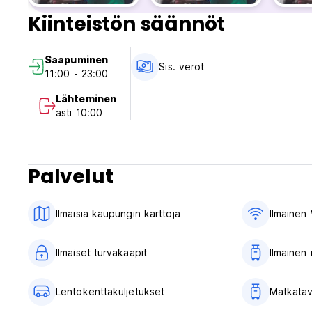
Kiinteistön säännöt
Saapuminen
Sis. verot
11:00 - 23:00
Lähteminen
asti 10:00
Palvelut
Ilmaisia ​​kaupungin karttoja
Ilmainen 
Ilmaiset turvakaapit
Ilmainen
Lentokenttäkuljetukset
Matkatav