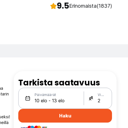
9.5
Erinomaista
(1837)
Tarkista saatavuus
aa
tarin
Päivämäärät
Vieraat
Haku
seksi!
eillä