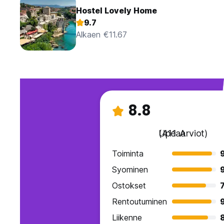
Hostel Lovely Home
9.7
Alkaen €11.67
8.8
Upeaa
(411 Arviot)
Toiminta
9
Syominen
9
Ostokset
7
Rentoutuminen
Liikenne