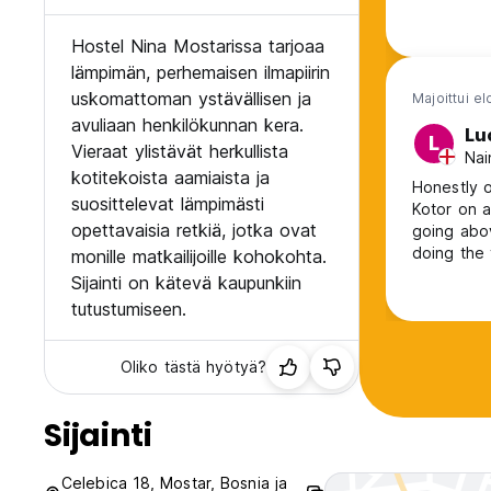
Hostel Nina Mostarissa tarjoaa
lämpimän, perhemaisen ilmapiirin
uskomattoman ystävällisen ja
Majoittui e
avuliaan henkilökunnan kera.
Lu
L
Vieraat ylistävät herkullista
Nai
kotitekoista aamiaista ja
Honestly o
suosittelevat lämpimästi
Kotor on 
opettavaisia retkiä, jotka ovat
going abo
doing the 
monille matkailijoille kohokohta.
They were 
Sijainti on kätevä kaupunkiin
to see. If 
tutustumiseen.
Oliko tästä hyötyä?
Sijainti
Celebica 18, Mostar, Bosnia ja