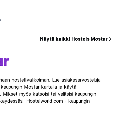
n
0
Näytä kaikki Hostels Mostar
ar
aan hostellivalikoiman. Lue asiakasarvosteluja
 kaupungin Mostar kartalla ja käytä
a. Mikset myös katsoisi tai valitsisi kaupungin
ä käydessäsi. Hostelworld.com - kaupungin