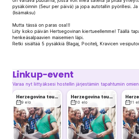
on valtava puutarha, jossa voit imeä säteitä ja pitää yhtey
pysäköinnin (5eur per päivä) ja jopa autotallin pyörillesi.
(lisämaksu)
Mutta tässä on paras osa!!!
Liity koko päivän Hertsegovinan kiertueellemme! Täällä tapa
henkeäsalpaavien maisemien läpi.
Retki sisältää 5 pysäkkiä Blagaj, Pocitelj, Kravicen vesiputo
Puhumme paikallisesta serkusta, virkistävästä uinnista vesip
Meidän on mainittava, että kiertueellamme tapaat kauniin He
Oppaamme kertoo sinulle joitain ensikäden tarinoita piiritet
Linkup-event
Joten nappaa reppusi, seikkailuntuntosi ja varaa majoitus H
Emme malta odottaa, että näemme sinut!!! (Auto-translated 
Varaa nyt liittyäksesi hostellin järjestämiin tapahtumiin omien
Herzegovina tour + Kravice waterfalls
Herzegovina tour + Kravice waterfalls
9 elo
10 elo
11 e