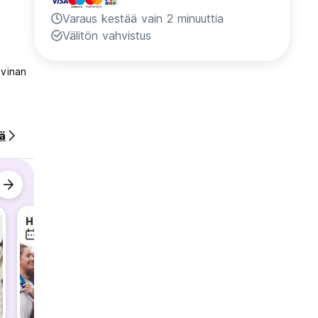
Varaus kestää vain 2 minuuttia
Välitön vahvistus
ovinan
ta.
ää
Herzegovina tour + Kravice waterfalls
Herzegovina tour + Kravice waterfalls
14 elo
15 elo
16 elo