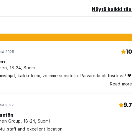
Näytä kaikki tila
10
esä 2025
len
nen, 18-24, Suomi
stajat, kaikki toimi, voimme suositella. Päiväretki oli tosi kiva! ❤️
Read more
9.7
esä 2017
metön
nen Group, 18-24, Suomi
pful staff and excellent location!