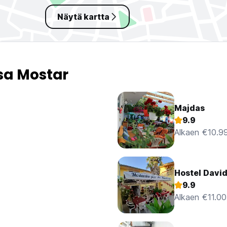
Näytä kartta
sa Mostar
Majdas
9.9
Alkaen €10.9
Hostel Davi
9.9
Alkaen €11.00