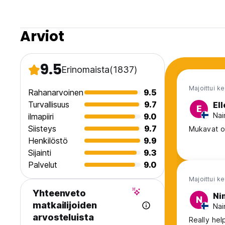
Arviot
9.5
Erinomaista
(1837)
Majoittui k
Rahanarvoinen
9.5
Turvallisuus
9.7
El
E
Nai
ilmapiiri
9.0
Siisteys
9.7
Mukavat omi
Henkilöstö
9.9
Sijainti
9.3
Palvelut
9.0
Majoittui k
Yhteenveto
Ni
N
matkailijoiden
Nai
arvosteluista
Really hel