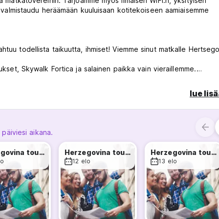
ttä matkatovereihin. Tarjoamme myös ilmaisen WIFI:n, yksityisen
 Ja valmistaudu heräämään kuuluisaan kotitekoiseen aamiaisemme
htuu todellista taikuutta, ihmiset! Viemme sinut matkalle Hertseg
ukset, Skywalk Fortica ja salainen paikka vain vieraillemme.
utouksilla ja runsaasti aikaa rentoutua tutkimustovereiden kanssa.
rtsegovinan, mutta opit myös historiasta ja viimeaikaisesta sodas
lue lis
ystä elämästä!
ostel Ninasta nyt!
from original language)
 päiviesi aikana.
Herzegovina tour + Kravice waterfalls
Herzegovina tour + Kravice waterfalls
Herzegovina tour + Kravice waterfalls
lo
12 elo
13 elo