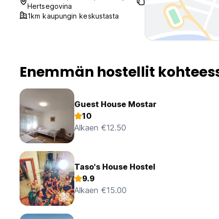
Hertsegovina
1km kaupungin keskustasta
Enemmän hostellit kohtees
Guest House Mostar
10
Alkaen €12.50
Taso's House Hostel
9.9
Alkaen €15.00