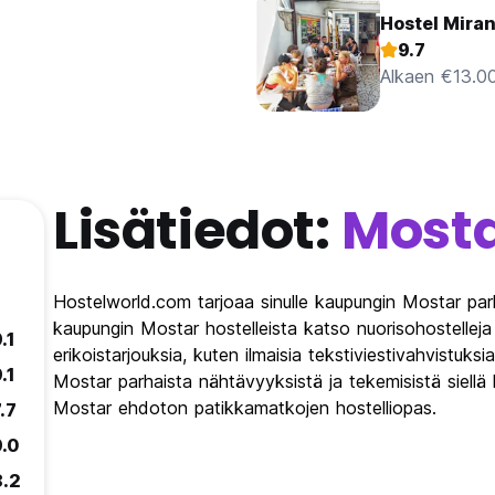
Hostel Mira
9.7
Alkaen €13.0
Lisätiedot:
Most
Hostelworld.com tarjoaa sinulle kaupungin Mostar parh
kaupungin Mostar hostelleista katso nuorisohostelleja
.1
erikoistarjouksia, kuten ilmaisia tekstiviestivahvistuksi
.1
Mostar parhaista nähtävyyksistä ja tekemisistä siell
Mostar ehdoton patikkamatkojen hostelliopas.
.7
9.0
8.2