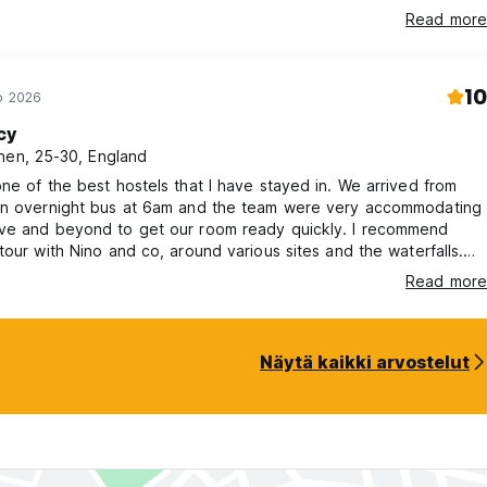
Read more
10
lo 2026
cy
nen, 25-30, England
ne of the best hostels that I have stayed in. We arrived from
an overnight bus at 6am and the team were very accommodating
ve and beyond to get our room ready quickly. I recommend
tour with Nino and co, around various sites and the waterfalls.
very passionate about Mostar and its history, which was lovely
Read more
I revisit Bosnia I will definitely be back!!
Näytä kaikki arvostelut