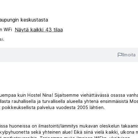
aupungin keskustasta
Näytä kaikki 43 tilaa
n WiFi
si.
Ilmoita
 kauempaa kuin Hostel Nina! Sijaitsemme viehättävässä osassa vanh
ta rauhallisella ja turvallisella alueella yhtenä ensimmäisistä Mos
t poikkeuksellista palvelua vuodesta 2005 lähtien.
Kaikissa huoneissa on ilmastointi/lämmitys mukavan oleskelun takaami
a kylpyhuonetta sekä yhteinen alue! Eikä siinä vielä kaikki, ulkona m