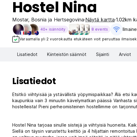
Hostel Nina
Mostar
,
Bosnia ja Hertsegovina
Näytä kartta
1.02km k
Ilmaine
40+ isännöity
8 events
Varaamalla yli 2 vuorokautta etukäteen voit peruuttaa ilmaisek
Lisatiedot
Kiinteistön säännöt
Sijainti
Arviot
Lisatiedot
Etsitkö viihtyisää ja ystävällistä yöpymispaikkaa? Älä etsi
kaupunkia vain 3 minuutin kävelymatkan päässä Vanhasta sillas
hostelleista! Pieni perheomisteinen hostellimme on tarjonnu
Hostel Nina tarjoaa sinulle siistejä ja viihtyisiä huoneita. 
Siellä on täysin varustettu keittiö ja 4 hiljattain remontoitu