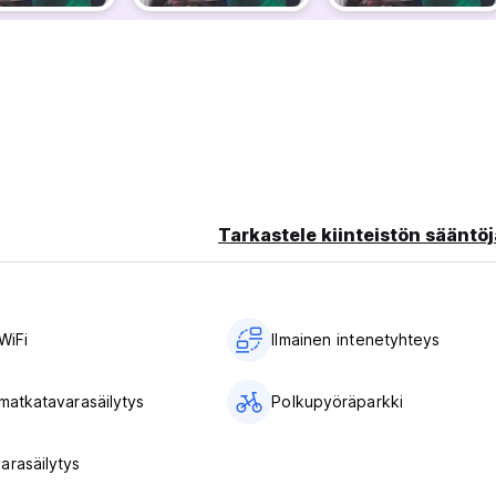
Tarkastele kiinteistön sääntöj
WiFi
Ilmainen intenetyhteys
 matkatavarasäilytys
Polkupyöräparkki
arasäilytys