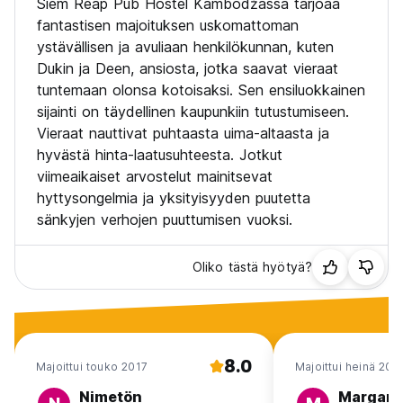
Siem Reap Pub Hostel Kambodžassa tarjoaa
3. Maksu suoritetaan saavuttaessa vain käteisellä.
fantastisen majoituksen uskomattoman
4. Huonehinnat eivät sisällä aamiaista.
ystävällisen ja avuliaan henkilökunnan, kuten
- Aamiainen on saatavilla edulliseen hintaan ravintolassa.
Dukin ja Deen, ansiosta, jotka saavat vieraat
5. Ilmainen peruutus ennen 48 tuntia ennen
tuntemaan olonsa kotoisaksi. Sen ensiluokkainen
sisäänkirjautumista
48 tunnin sisällä sisäänkirjautumisesta: 100 % oleskelusta
sijainti on täydellinen kaupunkiin tutustumiseen.
veloitetaan.
Vieraat nauttivat puhtaasta uima-altaasta ja
6. Emme salli sähköpyörää täällä. Jos saamme selville,
hyvästä hinta-laatusuhteesta. Jotkut
veloitamme sinulta 50 dollaria.
viimeaikaiset arvostelut mainitsevat
7. Emme salli moottorin tai pyörän pysäköintiä tänne ennen
hyttysongelmia ja yksityisyyden puutetta
klo 21.
8. Emme salli kenkien käyttöä sisällä. (Auto-translated from
sänkyjen verhojen puuttumisen vuoksi.
original language)
Oliko tästä hyötyä?
8.0
Majoittui touko 2017
Majoittui heinä 202
Nimetön
Margare