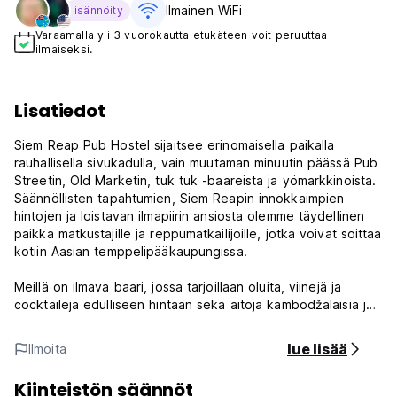
Ilmainen WiFi
isännöity
Varaamalla yli 3 vuorokautta etukäteen voit peruuttaa
ilmaiseksi.
Lisatiedot
Siem Reap Pub Hostel sijaitsee erinomaisella paikalla
rauhallisella sivukadulla, vain muutaman minuutin päässä Pub
Streetin, Old Marketin, tuk tuk -baareista ja yömarkkinoista.
Säännöllisten tapahtumien, Siem Reapin innokkaimpien
hintojen ja loistavan ilmapiirin ansiosta olemme täydellinen
paikka matkustajille ja reppumatkailijoille, jotka voivat soittaa
kotiin Aasian temppelipääkaupungissa.
Meillä on ilmava baari, jossa tarjoillaan oluita, viinejä ja
cocktaileja edulliseen hintaan sekä aitoja kambodžalaisia ​​ja
länsimaisia ​​ruokia, jotka on valmistettu khmer-kokkimme
kotitekoisesti. Baarin biljardipöytä on aina käytössä ja
lue lisää
Ilmoita
vieraat nauttivat oman musiikin poimimisesta
äänijärjestelmään! Baari avautuu suurelle uima-altaallemme,
Kiinteistön säännöt
joka vangitsee myöhään iltapäivän aurinkoa