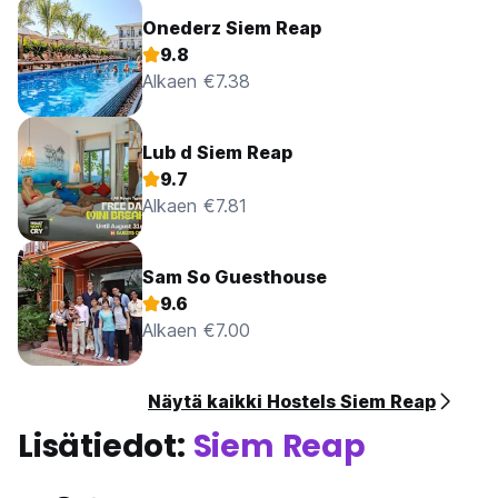
Onederz Siem Reap
9.8
Alkaen €7.38
Lub d Siem Reap
9.7
Alkaen €7.81
Sam So Guesthouse
9.6
Alkaen €7.00
Näytä kaikki Hostels Siem Reap
Lisätiedot:
Siem Reap