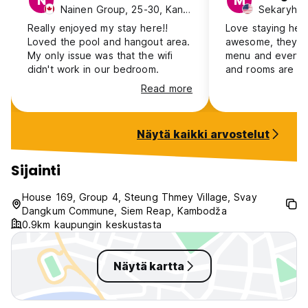
N
M
Nainen Group, 25-30, Kanada
Sekaryhmä
Really enjoyed my stay here!!
Love staying here,
Loved the pool and hangout area.
awesome, they h
My only issue was that the wifi
menu and everyth
didn't work in our bedroom.
and rooms are go
Read more
Näytä kaikki arvostelut
Sijainti
House 169, Group 4, Steung Thmey Village, Svay
Dangkum Commune, Siem Reap, Kambodža
0.9km kaupungin keskustasta
Näytä kartta