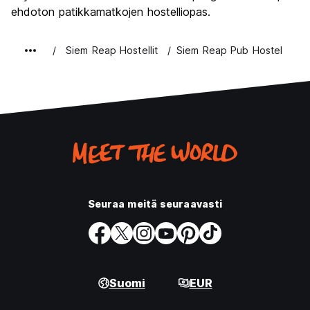
ehdoton patikkamatkojen hostelliopas.
Siem Reap Hostellit
Siem Reap Pub Hostel
Seuraa meitä seuraavasti
Suomi
EUR