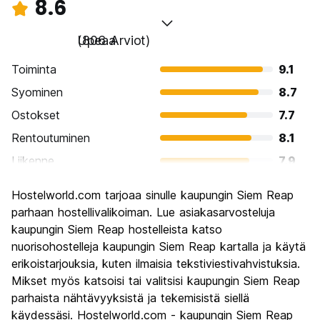
8.6
Upeaa
(806 Arviot)
Toiminta
9.1
Syominen
8.7
Ostokset
7.7
Rentoutuminen
8.1
Liikenne
7.9
Kiertoajelu
9.4
Hostelworld.com tarjoaa sinulle kaupungin Siem Reap
Kulttuuri
9.3
parhaan hostellivalikoiman. Lue asiakasarvosteluja
Yöelämä
kaupungin Siem Reap hostelleista katso
8.2
nuorisohostelleja kaupungin Siem Reap kartalla ja käytä
Rahanarvoinen
8.4
erikoistarjouksia, kuten ilmaisia tekstiviestivahvistuksia.
Mikset myös katsoisi tai valitsisi kaupungin Siem Reap
parhaista nähtävyyksistä ja tekemisistä siellä
käydessäsi. Hostelworld.com - kaupungin Siem Reap