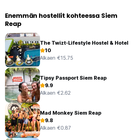
Enemmän hostellit kohteessa Siem
Reap
The Twizt-Lifestyle Hostel & Hotel
10
Alkaen €15.75
Tipsy Passport Siem Reap
9.9
Alkaen €2.62
Mad Monkey Siem Reap
9.8
Alkaen €0.87