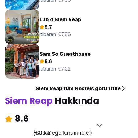
Lub d Siem Reap
9.7
itibaren €7.83
Sam So Guesthouse
9.6
itibaren €7.02
Siem Reap tüm Hostels görüntüle
Siem Reap
Hakkında
8.6
Harika
(806 Değerlendirmeler)