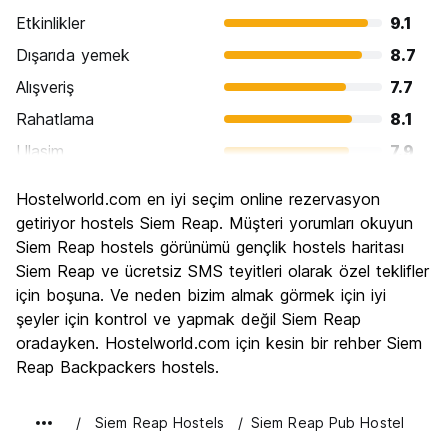
Etkinlikler
9.1
Dışarıda yemek
8.7
Alışveriş
7.7
Rahatlama
8.1
Ulasim
7.9
Gezi
9.4
Hostelworld.com en iyi seçim online rezervasyon
Kültür
9.3
getiriyor hostels Siem Reap. Müşteri yorumları okuyun
Gece hayatı
Siem Reap hostels görünümü gençlik hostels haritası
8.2
Siem Reap ve ücretsiz SMS teyitleri olarak özel teklifler
Ekonomik
8.4
için boşuna. Ve neden bizim almak görmek için iyi
şeyler için kontrol ve yapmak değil Siem Reap
oradayken. Hostelworld.com için kesin bir rehber Siem
Reap Backpackers hostels.
Siem Reap Hostels
Siem Reap Pub Hostel