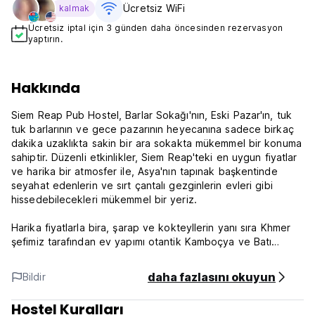
Ücretsiz WiFi
kalmak
Ücretsiz iptal için 3 günden daha öncesinden rezervasyon
yaptırın.
Hakkında
Siem Reap Pub Hostel, Barlar Sokağı'nın, Eski Pazar'ın, tuk
tuk barlarının ve gece pazarının heyecanına sadece birkaç
dakika uzaklıkta sakin bir ara sokakta mükemmel bir konuma
sahiptir. Düzenli etkinlikler, Siem Reap'teki en uygun fiyatlar
ve harika bir atmosfer ile, Asya'nın tapınak başkentinde
seyahat edenlerin ve sırt çantalı gezginlerin evleri gibi
hissedebilecekleri mükemmel bir yeriz.
Harika fiyatlarla bira, şarap ve kokteyllerin yanı sıra Khmer
şefimiz tarafından ev yapımı otantik Kamboçya ve Batı
yemekleri sunan havadar bir barımız var. Bardaki bilardo
masası her zaman kullanılıyor ve konuklar ses sistemi için
daha fazlasını okuyun
Bildir
kendi müziklerini seçmenin tadını çıkarıyor! Bar, öğleden
sonra güneşini alan, voleybol filesi ile tamamlanan büyük
Hostel Kuralları
havuzumuza açılmaktadır.