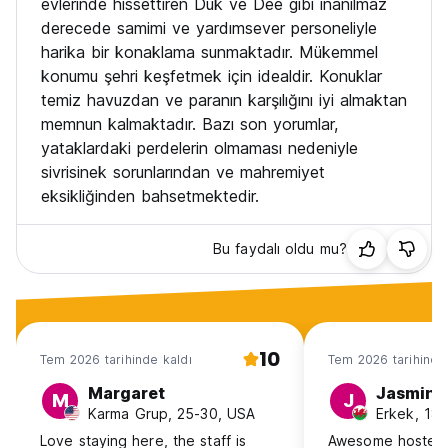
evlerinde hissettiren Duk ve Dee gibi inanılmaz
- Restoranda kahvaltı ucuz fiyata sunulmaktadır.
derecede samimi ve yardımsever personeliyle
5. Girişten 48 saat öncesine kadar ücretsiz iptal
harika bir konaklama sunmaktadır. Mükemmel
Girişten sonraki 48 saat içinde: Konaklama bedelinin %100'ü
konumu şehri keşfetmek için idealdir. Konuklar
tahsil edilir.
temiz havuzdan ve paranın karşılığını iyi almaktan
6. Burada elektrikli bisikletin şarj edilmesine izin vermiyoruz.
Eğer öğrenirsek, sizden 50$ ücret alacağız.
memnun kalmaktadır. Bazı son yorumlar,
7. Saat 21.00'e kadar buraya motor veya bisiklet park
yataklardaki perdelerin olmaması nedeniyle
edilmesine izin vermiyoruz.
sivrisinek sorunlarından ve mahremiyet
8. Ayakkabının içeride giyilmesine izin vermiyoruz. (Auto-
eksikliğinden bahsetmektedir.
translated from original language)
Bu faydalı oldu mu?
10
Tem 2026 tarihinde kaldı
Tem 2026 tarihinde
Margaret
Jasmine
M
J
Karma Grup, 25-30, USA
Erkek, 18-
Love staying here, the staff is
Awesome hostel 