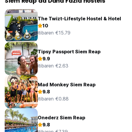
Siem Reap'da Daha Fazla hostels
The Twizt-Lifestyle Hostel & Hotel
10
itibaren €15.79
Tipsy Passport Siem Reap
9.9
itibaren €2.63
Mad Monkey Siem Reap
9.8
itibaren €0.88
Onederz Siem Reap
9.8
itibaren €7.39