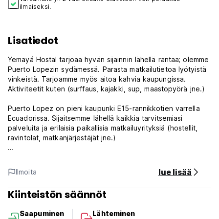
ilmaiseksi.
Lisatiedot
Yemayá Hostal tarjoaa hyvän sijainnin lähellä rantaa; olemme
Puerto Lopezin sydämessä. Parasta matkailutietoa lyötyistä
vinkeistä. Tarjoamme myös aitoa kahvia kaupungissa.
Aktiviteetit kuten (surffaus, kajakki, sup, maastopyörä jne.)
Puerto Lopez on pieni kaupunki E15-rannikkotien varrella
Ecuadorissa. Sijaitsemme lähellä kaikkia tarvitsemiasi
palveluita ja erilaisia ​​paikallisia matkailuyrityksiä (hostellit,
ravintolat, matkanjärjestäjät jne.)
Tarjoamme erityyppisiä huoneita, yhden, kahden, kahden
hengen, kolmen, viiden hengen ja asuntola. Tarjoamme
lue lisää
Ilmoita
sinulle viihtyisiä huoneita, kauniita yläterassilla ja
puutarhassa, jossa on kaksi varjoisaa riippumattoaluetta.
Kiinteistön säännöt
Yemayá Hostalin säännöt ja ehdot:
Saapuminen
Lähteminen