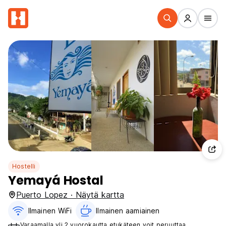
Hostelli
Yemayá Hostal
Puerto Lopez · Näytä kartta
Ilmainen WiFi
Ilmainen aamiainen‎
Varaamalla yli 2 vuorokautta etukäteen voit peruuttaa