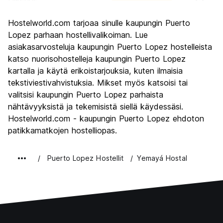
Kiertoajelu
7.6
Hostelworld.com tarjoaa sinulle kaupungin Puerto
Kulttuuri
6.3
Lopez parhaan hostellivalikoiman. Lue
Yöelämä
asiakasarvosteluja kaupungin Puerto Lopez hostelleista
6.2
katso nuorisohostelleja kaupungin Puerto Lopez
Rahanarvoinen
8.4
kartalla ja käytä erikoistarjouksia, kuten ilmaisia
tekstiviestivahvistuksia. Mikset myös katsoisi tai
valitsisi kaupungin Puerto Lopez parhaista
nähtävyyksistä ja tekemisistä siellä käydessäsi.
Hostelworld.com - kaupungin Puerto Lopez ehdoton
patikkamatkojen hostelliopas.
Puerto Lopez Hostellit
Yemayá Hostal