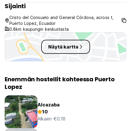
Sijainti
Cristo del Consuelo and General Córdova, across t,
Puerto Lopez, Ecuador
0.8km kaupungin keskustasta
Näytä kartta
Enemmän hostellit kohteessa Puerto
Lopez
Alcazaba
10
Alkaen €0.18