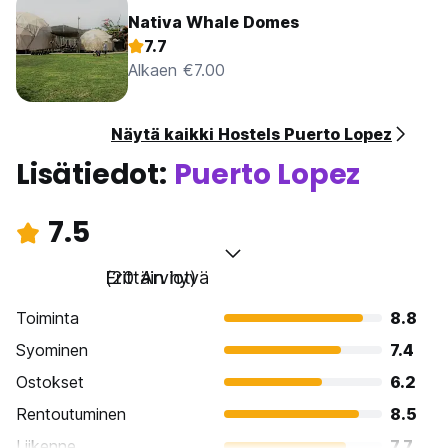
Nativa Whale Domes
7.7
Alkaen €7.00
Näytä kaikki Hostels Puerto Lopez
Lisätiedot:
Puerto Lopez
7.5
Erittäin hyvä
(20 Arviot)
Toiminta
8.8
Syominen
7.4
Ostokset
6.2
Rentoutuminen
8.5
Liikenne
7.7