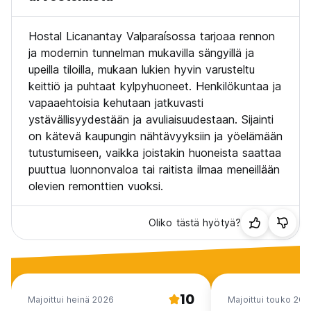
Hostal Licanantay Valparaísossa tarjoaa rennon
ja modernin tunnelman mukavilla sängyillä ja
upeilla tiloilla, mukaan lukien hyvin varusteltu
keittiö ja puhtaat kylpyhuoneet. Henkilökuntaa ja
vapaaehtoisia kehutaan jatkuvasti
ystävällisyydestään ja avuliaisuudestaan. Sijainti
on kätevä kaupungin nähtävyyksiin ja yöelämään
tutustumiseen, vaikka joistakin huoneista saattaa
puuttua luonnonvaloa tai raitista ilmaa meneillään
olevien remonttien vuoksi.
Oliko tästä hyötyä?
10
Majoittui heinä 2026
Majoittui touko 202