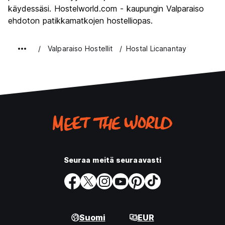
käydessäsi. Hostelworld.com - kaupungin Valparaiso
ehdoton patikkamatkojen hostelliopas.
Valparaiso Hostellit
Hostal Licanantay
Seuraa meitä seuraavasti
Suomi
EUR