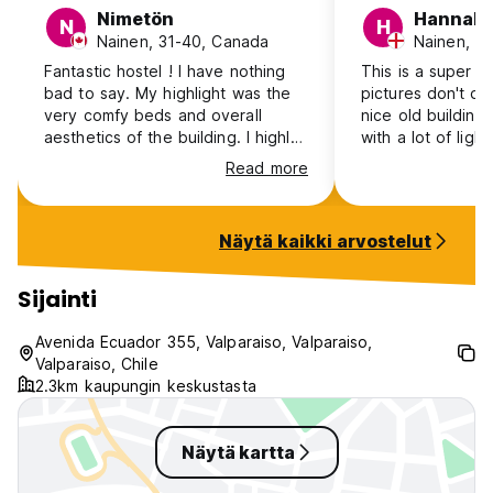
Nimetön
Hannah
N
H
Nainen, 31-40, Canada
Nainen, 31
Fantastic hostel ! I have nothing
This is a super lo
bad to say. My highlight was the
pictures don't do i
very comfy beds and overall
nice old building
aesthetics of the building. I highly
with a lot of ligh
recommend!
are super comfort
Read more
quiet and relaxe
to spend time in 
and we went out 
Näytä kaikki arvostelut
made friends with 
also good value 
the perfect locati
Sijainti
and the touristy a
will come here aga
Avenida Ecuador 355, Valparaiso, Valparaiso,
Valpo!
Valparaiso, Chile
2.3km kaupungin keskustasta
Näytä kartta