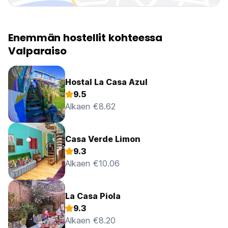
Enemmän hostellit kohteessa
Valparaiso
Hostal La Casa Azul
9.5
Alkaen €8.62
Casa Verde Limon
9.3
Alkaen €10.06
La Casa Piola
9.3
Alkaen €8.20