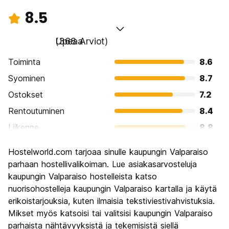
8.5
Upeaa
(368 Arviot)
Toiminta
8.6
Syominen
8.7
Ostokset
7.2
Rentoutuminen
8.4
Liikenne
8.8
Kiertoajelu
8.9
Hostelworld.com tarjoaa sinulle kaupungin Valparaiso
Kulttuuri
9.2
parhaan hostellivalikoiman. Lue asiakasarvosteluja
Yöelämä
kaupungin Valparaiso hostelleista katso
8.2
nuorisohostelleja kaupungin Valparaiso kartalla ja käytä
Rahanarvoinen
8.4
erikoistarjouksia, kuten ilmaisia tekstiviestivahvistuksia.
Mikset myös katsoisi tai valitsisi kaupungin Valparaiso
parhaista nähtävyyksistä ja tekemisistä siellä