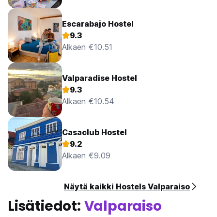
Escarabajo Hostel
9.3
Alkaen €10.51
Valparadise Hostel
9.3
Alkaen €10.54
Casaclub Hostel
9.2
Alkaen €9.09
Näytä kaikki Hostels Valparaiso
Lisätiedot:
Valparaiso