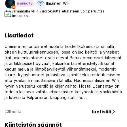
Ilmainen WiFi
isännöity
Varaamalla yli 4 vuorokautta etukäteen voit peruuttaa
ilmaiseksi.
Lisatiedot
Olemme remontoineet huolella hostellikokemusta silmällä
pitäen kulttuurirakennuksen, jossa on iso keittiö ja yhteiset
tilat, mielenkiintoiset esillä olevat Barrio-perinteiset tiiliseinät
ja antiikkipuiset pylväät, kaksinkertaiset eristetyt ikkunat
kadun melua ja lämpöä/viileyttä vähentämiseksi, modernit
suuret kylpyhuoneet ja loistava sijainti sekä rentoutumiseen
että yöelämän nauttimiseen lähellä. Huoneissa ilmainen Wifi,
hyvin varusteltu keittiö ja kirjanvaihto. Hostal Licanantay on
todella loistava valinta etsiessäsi retkeilyhostellit värikkäästä
ja luovasta Valparaison kaupungistamme.
Sijaitsemme kätevästi lähellä Avenida Ecuadorin
lue lisää
Ilmoita
suunnitelmaa, joten sinne on helppo päästä kävellen,
bussilla (numero 607 pysähtyy edessä), colectivolla tai
Kiinteistön säännöt
taksilla, ja se sijaitsee vain jännittävän baarin yöelämän