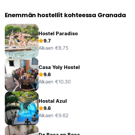
Enemmän hostellit kohteessa Granada
Hostel Paradiso
9.7
Alkaen €8.75
Casa Yoly Hostel
9.6
Alkaen €10.30
Hostal Azul
9.6
Alkaen €9.62
De Boca en Boca