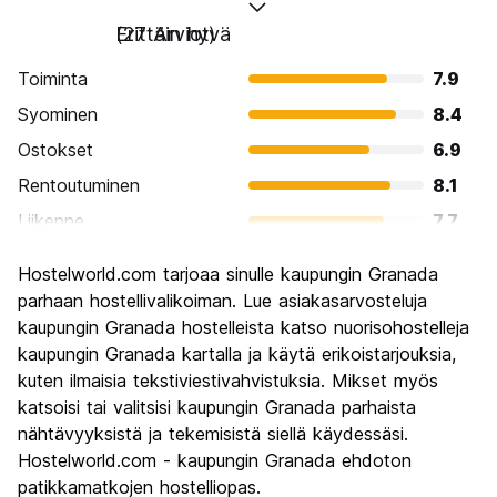
Erittäin hyvä
(27 Arviot)
Toiminta
7.9
Syominen
8.4
Ostokset
6.9
Rentoutuminen
8.1
Liikenne
7.7
Kiertoajelu
8.1
Hostelworld.com tarjoaa sinulle kaupungin Granada
Kulttuuri
8.6
parhaan hostellivalikoiman. Lue asiakasarvosteluja
Yöelämä
kaupungin Granada hostelleista katso nuorisohostelleja
7.0
kaupungin Granada kartalla ja käytä erikoistarjouksia,
Rahanarvoinen
8.1
kuten ilmaisia tekstiviestivahvistuksia. Mikset myös
katsoisi tai valitsisi kaupungin Granada parhaista
nähtävyyksistä ja tekemisistä siellä käydessäsi.
Hostelworld.com - kaupungin Granada ehdoton
patikkamatkojen hostelliopas.