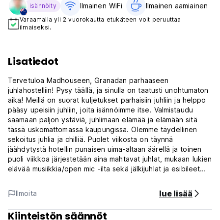
Ilmainen WiFi
Ilmainen aamiainen‎
isännöity
Varaamalla yli 2 vuorokautta etukäteen voit peruuttaa
ilmaiseksi.
Lisatiedot
Tervetuloa Madhouseen, Granadan parhaaseen
juhlahostelliin! Pysy täällä, ja sinulla on taatusti unohtumaton
aika! Meillä on suorat kuljetukset parhaisiin juhliin ja helppo
pääsy upeisiin juhliin, joita isännöimme itse. Valmistaudu
saamaan paljon ystäviä, juhlimaan elämää ja elämään sitä
tässä uskomattomassa kaupungissa. Olemme täydellinen
sekoitus juhlia ja chilliä. Puolet viikosta on täynnä
jäähdytystä hotellin punaisen uima-altaan äärellä ja toinen
puoli viikkoa järjestetään aina mahtavat juhlat, mukaan lukien
elävää musiikkia/open mic -ilta sekä jälkijuhlat ja esibileet
moniin muihin kaupungin tapahtumiin, mukaan lukien
viinaristeily juhlien jälkeen ja ennakkojuhlat Treehouse
lue lisää
Ilmoita
viidakkoravea varten ennen kuin hyppäät sukkulaan ravea
varten.
Kiinteistön säännöt