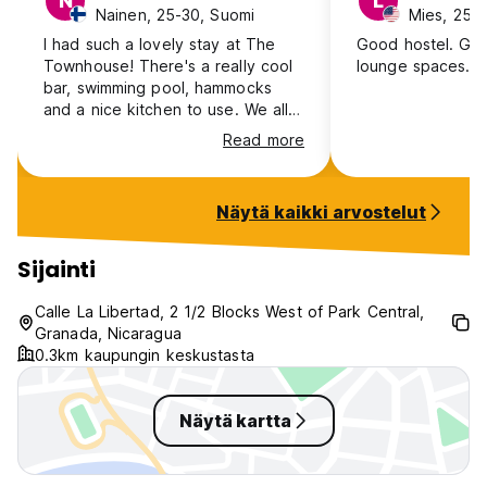
N
L
Nainen, 25-30, Suomi
Mies, 25-
I had such a lovely stay at The
Good hostel. Go
Townhouse! There's a really cool
lounge spaces. Fr
bar, swimming pool, hammocks
and a nice kitchen to use. We all
went to The Treehouse jungle
Read more
party and had a very chill day by
the pool the next day. The vibe is
cool and the staff is very friendly
Näytä kaikki arvostelut
and helpful! Will definitely stay
again when I'm back in Granada.
Sijainti
Calle La Libertad, 2 1/2 Blocks West of Park Central,
Granada, Nicaragua
0.3km kaupungin keskustasta
Näytä kartta