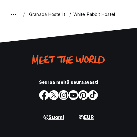
Granada Hostellit
White Rabbit Hostel
Seuraa meitä seuraavasti
Suomi
EUR