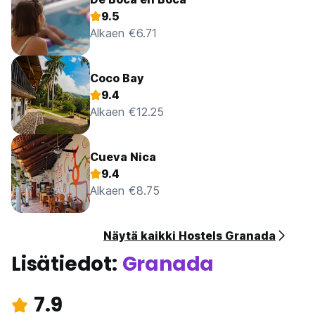
9.5
Alkaen €6.71
Coco Bay
9.4
Alkaen €12.25
Cueva Nica
9.4
Alkaen €8.75
Näytä kaikki Hostels Granada
Lisätiedot:
Granada
7.9