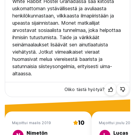
White Rabbit Hostel Granadassa saa kiitosta
Tiistai - Chill
uskomattoman ystävällisestä ja avuliaasta
henkilökunnastaan, vilkkaasta ilmapiiristään ja
Keskiviikko - Viinaristeily bileiden jälkeen
upeasta sijainnistaan. Monet matkailijat
arvostavat sosiaalista tunnelmaa, joka helpottaa
Torstai - Chill
ihmisiin tutustumista. Taide ja värikkäät
Perjantai - Treehouse Jungle Rave -juhlat ja sukkulat
seinämaalaukset lisäävät sen ainutlaatuista
viehätystä. Jotkut viimeaikaiset vieraat
Lauantai - Pub Crawl
huomasivat melua viereisestä baarista ja
satunnaisia siisteysongelmia, erityisesti uima-
Sunnuntai - Chill
altaassa.
Oliko tästä hyötyä?
15 %:n kansallinen IVA-vero ei sisälly hintaan. (Auto-
translated from original language)
10
Majoittui maalis 2019
Majoittui joulu 2025
Nimetön
Lucas