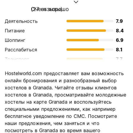
Очень хорошо
(27 отзывы)
Деятельность
7.9
Питание
8.4
Шоппинг
6.9
Расслабиться
8.1
Транспорт
7.7
Осмотр
8.1
Hostelworld.com предоставляет вам возможность
достопримечательностей
онлайн бронирования и разнообразный выбор
Культура
8.6
хостелов в Granada. Читайте отзывы клиентов
Ночная жизнь
хостелов в Granada, просматривайте молодежные
7.0
хостелы на карте Granada и воспользуйтесь
Соотношение цены и
8.1
специальными предложениями, как например
качества
бесплатное уведомление по СМС. Посмотрите
наши предложения, чем заняться и что
посмотреть в Granada во время вашего