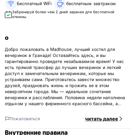
Бесплатный WiFi
бесплатным завтраком‎
Забронируй более чем 2 дней заранее для бесплатной
отмены.
о
Добро пожаловать в Madhouse, лучший хостел для
вечеринок в Гранаде! Оставайтесь здесь, и вы
гарантированно проведете незабываемое время! У нас
есть прямой трансфер до лучших вечеринок и легкий
доступ к замечательным вечеринкам, которые мы
устраиваем сами. Приготовьтесь завести множество
друзей, праздновать жизнь и прожить ее в этом
невероятном городе. Мы — идеальное сочетание
вечеринки и расслабления. Половина недели наполнена
отдыхом у нашего фирменного красного бассейна, а
вторую половину недели всегда устраивают отличные
вечеринки, включая живую музыку и вечер с открытым
читать далее
Пожаловаться
микрофоном, а также вечеринки после вечеринок и пре-
пати ко многим другим событиям в городе, включая
Внутренние правила
Круиз с выпивкой после вечеринки и предварительные