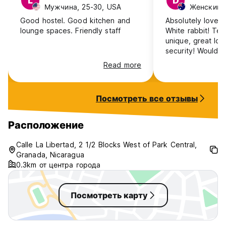
L
D
Мужчина, 25-30, USA
Женский, 4
Good hostel. Good kitchen and
Absolutely loved 
Национальный налог IVA в размере 15% не включен.
lounge spaces. Friendly staff
White rabbit! Terri
(Auto-translated from original language)
unique, great loca
security! Would a
recommend!
Read more
Посмотреть все отзывы
Расположение
Calle La Libertad, 2 1/2 Blocks West of Park Central,
Granada, Nicaragua
0.3km от центра города
Посмотреть карту