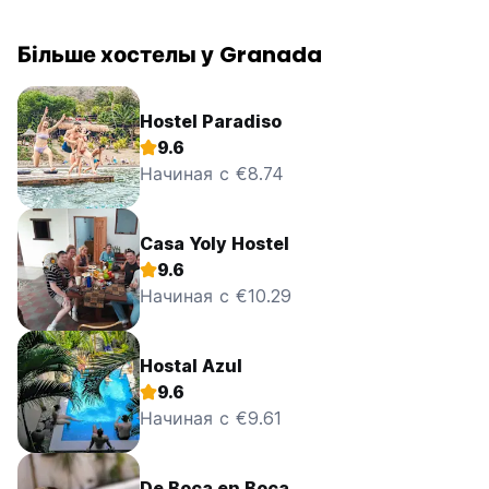
Більше хостелы у Granada
Hostel Paradiso
9.6
Начиная с €8.74
Casa Yoly Hostel
9.6
Начиная с €10.29
Hostal Azul
9.6
Начиная с €9.61
De Boca en Boca