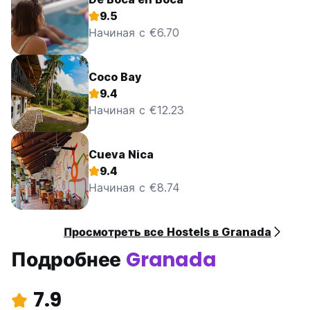
9.5
Начиная с €6.70
Coco Bay
9.4
Начиная с €12.23
Cueva Nica
9.4
Начиная с €8.74
Просмотреть все Hostels в Granada
Подробнее
Granada
7.9