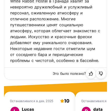
White Rabbit Hostel в Гранаде хвалят за
назначения.
невероятно дружелюбный и услужливый
персонал, оживленную атмосферу и
отличное расположение. Многие
путешественники ценят социальную
Расписание вечеринок
атмосферу, которая облегчает знакомство с
Понедельник – живая музыка/открытый микрофон.
людьми. Искусство и красочные фрески
добавляют ему уникального очарования.
Вторник – прохлада
Некоторые недавние гости отметили шум
от соседнего бара и периодические
Среда — Круиз с выпивкой после вечеринки.
проблемы с чистотой, особенно в бассейне.
Четверг – Холод
Это было полезно?
Пятница — предварительные вечеринки Treehouse Jungle
Rave и трансфер.
Суббота – «Поход в паб»
Воскресенье – Холод
10
Останавливался в дек. 2025
Останавливался в 
Lucas
data