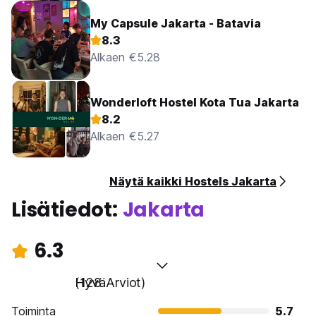
My Capsule Jakarta - Batavia
8.3
Alkaen €5.28
Wonderloft Hostel Kota Tua Jakarta
8.2
Alkaen €5.27
Näytä kaikki Hostels Jakarta
Lisätiedot:
Jakarta
6.3
Hyvä
(128 Arviot)
Toiminta
5.7