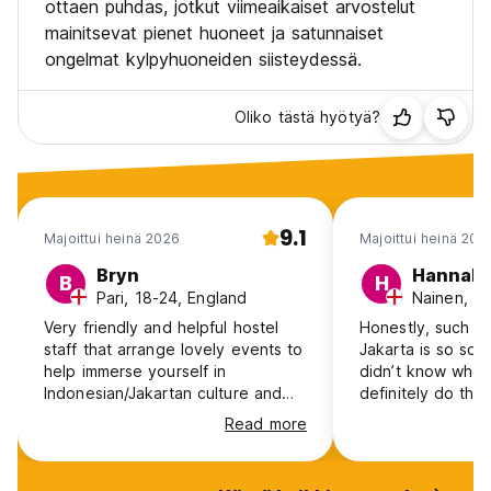
ottaen puhdas, jotkut viimeaikaiset arvostelut
mainitsevat pienet huoneet ja satunnaiset
ongelmat kylpyhuoneiden siisteydessä.
Oliko tästä hyötyä?
9.1
Majoittui heinä 2026
Majoittui heinä 202
Bryn
Hannah
B
H
Pari, 18-24, England
Nainen, 18
Very friendly and helpful hostel
Honestly, such a
staff that arrange lovely events to
Jakarta is so so 
help immerse yourself in
didn’t know where
Indonesian/Jakartan culture and
definitely do the
life. They have many good
Kenya the guide 
Read more
recommendations for places to
hit all the touris
eat and go. Hostel felt safe and
She gave excelle
secure too.
recommendations 