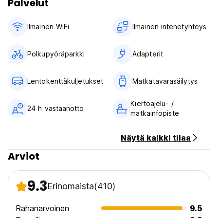
Palvelut
Ilmainen WiFi
Ilmainen intenetyhteys
Polkupyöräparkki
Adapterit
Lentokenttäkuljetukset
Matkatavarasäilytys
Kiertoajelu- /
24 h vastaanotto
matkainfopiste
Näytä kaikki tilaa
Arviot
9.3
Erinomaista
(410)
Rahanarvoinen
9.5