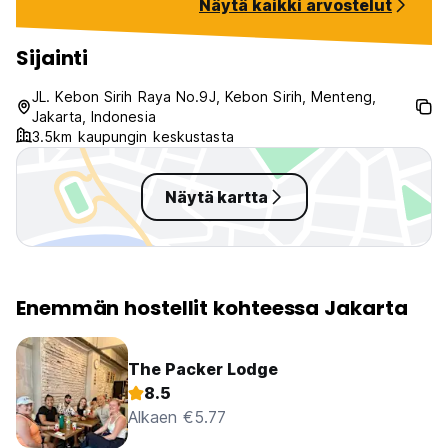
Näytä kaikki arvostelut
to see- as well a
reception team a
super clean host
Sijainti
cosy- and plenty
solo girl, would h
JL. Kebon Sirih Raya No.9J, Kebon Sirih, Menteng,
recommend!! 🌟
Jakarta, Indonesia
3.5km kaupungin keskustasta
Näytä kartta
Enemmän hostellit kohteessa Jakarta
The Packer Lodge
8.5
Alkaen €5.77