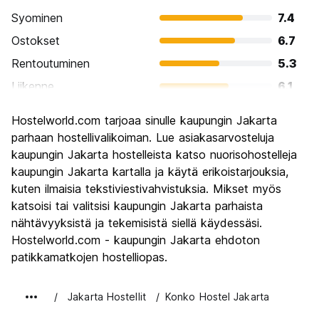
Syominen
7.4
Ostokset
6.7
Rentoutuminen
5.3
Liikenne
6.1
Kiertoajelu
5.7
Hostelworld.com tarjoaa sinulle kaupungin Jakarta
Kulttuuri
6.5
parhaan hostellivalikoiman. Lue asiakasarvosteluja
Yöelämä
kaupungin Jakarta hostelleista katso nuorisohostelleja
6.3
kaupungin Jakarta kartalla ja käytä erikoistarjouksia,
Rahanarvoinen
6.7
kuten ilmaisia tekstiviestivahvistuksia. Mikset myös
katsoisi tai valitsisi kaupungin Jakarta parhaista
nähtävyyksistä ja tekemisistä siellä käydessäsi.
Hostelworld.com - kaupungin Jakarta ehdoton
patikkamatkojen hostelliopas.
Jakarta Hostellit
Konko Hostel Jakarta