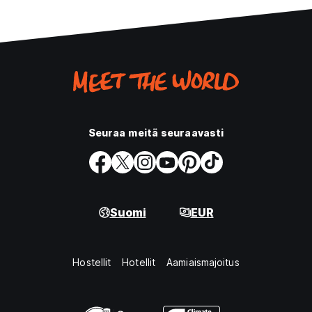
Seuraa meitä seuraavasti
Suomi
EUR
Hostellit
Hotellit
Aamiaismajoitus