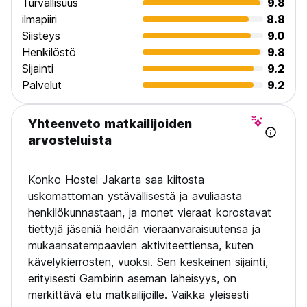
Turvallisuus
9.8
ilmapiiri
8.8
Siisteys
9.0
Henkilöstö
9.8
Sijainti
9.2
Palvelut
9.2
Yhteenveto matkailijoiden
arvosteluista
Konko Hostel Jakarta saa kiitosta
uskomattoman ystävällisestä ja avuliaasta
henkilökunnastaan, ja monet vieraat korostavat
tiettyjä jäseniä heidän vieraanvaraisuutensa ja
mukaansatempaavien aktiviteettiensa, kuten
kävelykierrosten, vuoksi. Sen keskeinen sijainti,
erityisesti Gambirin aseman läheisyys, on
merkittävä etu matkailijoille. Vaikka yleisesti