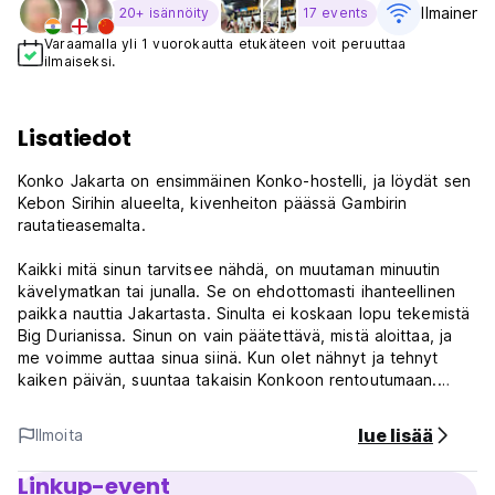
Ilmainen W
20+ isännöity
17 events
Varaamalla yli 1 vuorokautta etukäteen voit peruuttaa
ilmaiseksi.
Lisatiedot
Konko Jakarta on ensimmäinen Konko-hostelli, ja löydät sen
Kebon Sirihin alueelta, kivenheiton päässä Gambirin
rautatieasemalta.
Kaikki mitä sinun tarvitsee nähdä, on muutaman minuutin
kävelymatkan tai junalla. Se on ehdottomasti ihanteellinen
paikka nauttia Jakartasta. Sinulta ei koskaan lopu tekemistä
Big Durianissa. Sinun on vain päätettävä, mistä aloittaa, ja
me voimme auttaa sinua siinä. Kun olet nähnyt ja tehnyt
kaiken päivän, suuntaa takaisin Konkoon rentoutumaan.
Se on oma kohde ja loistava paikka seurustella ja pohtia
lue lisää
Ilmoita
päivän kokemuksiasi. Suuntaa Nonkyyn (ravintolaan) ja
rentoutua alueille saadaksesi itsellesi ansaitun juoman tai
Linkup-event
kaksi. Se on hauska, eloisa, ystävällinen ja siinä on kaikki