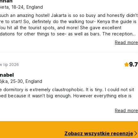
nnah
ieta, 18-24, England
such an amazing hostel! Jakarta is so so busy and honestly didn’t
 to start! So, definitely do the walking tour- Kenya the guide is
ou hit all the tourist spots, and more! She gave excellent
tions for other things to see- as well as bars. The reception
reat, and a super clean hostel! The bunks are cosy- and plenty
Read more
As a solo girl, would highly recommend!! 🌟
9.7
w lip 2026
nabel
jka, 25-30, England
 dormitory is extremely claustrophobic. It is tiny. I could not sit
cause it wasn’t big enough. However everything else is
Read more
Zobacz wszystkie recenzje