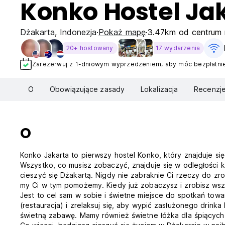
Konko Hostel Ja
Dżakarta
,
Indonezja
Pokaż mapę
3.47km od centrum 
20+ hostowany
17 wydarzenia
Zarezerwuj z 1-dniowym wyprzedzeniem, aby móc bezpłatnie
O
Obowiązujące zasady
Lokalizacja
Recenzj
O
Konko Jakarta to pierwszy hostel Konko, który znajduje si
Wszystko, co musisz zobaczyć, znajduje się w odległości k
cieszyć się Dżakartą. Nigdy nie zabraknie Ci rzeczy do zr
my Ci w tym pomożemy. Kiedy już zobaczysz i zrobisz wszys
Jest to cel sam w sobie i świetne miejsce do spotkań towar
(restauracja) i zrelaksuj się, aby wypić zasłużonego drink
świetną zabawę. Mamy również świetne łóżka dla śpiących g