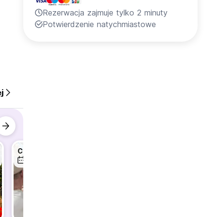
Rezerwacja zajmuje tylko 2 minuty
Potwierdzenie natychmiastowe
j
City Tour
Dinner & Karaoke Night
City To
7 sie
7 sie
8 sie