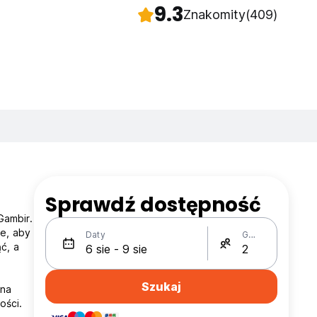
9.3
Znakomity
(409)
Sprawdź dostępność
Gambir.
ce, aby
Daty
Gości
ć, a
Szukaj
 na
ości.