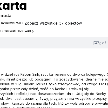
karta
miasta
Zobacz wszystkie 37 obiektów
Darmowe WiFi
 anulować rezerwację.
e
Zgłoś
ę w dzielnicy Kebon Sirih, rzut kamieniem od dworca kolejowego 
ilku minut pieszo lub pociągiem. To zdecydowanie idealne miejs
obienia w "Big Durian". Musisz tylko zdecydować, od czego zaczą
tko przez cały dzień, wróć do Konko i zrelaksuj się.
zyskich i refleksji nad doświadczeniami dnia. Udaj się do Nonky
a lub dwa. Jest zabawny, żywy, przyjazny i ma wszystkie przepisy
łów i kapsuły do spania dla tych, którzy wolą odrobinę prywatn