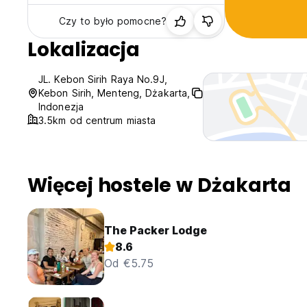
Czy to było pomocne?
Lokalizacja
JL. Kebon Sirih Raya No.9J,
Kebon Sirih, Menteng, Dżakarta,
Indonezja
3.5km od centrum miasta
Więcej hostele w Dżakarta
The Packer Lodge
8.6
Od €5.75