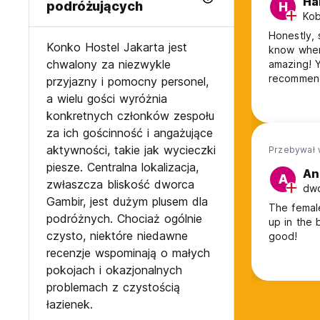
Ha
podróżujących
H
Kob
Honestly, 
Konko Hostel Jakarta jest
know where
chwalony za niezwykle
amazing! Y
recommenda
przyjazny i pomocny personel,
team are g
a wielu gości wyróżnia
of space! 
konkretnych członków zespołu
za ich gościnność i angażujące
aktywności, takie jak wycieczki
Przebywał 
piesze. Centralna lokalizacja,
An
A
zwłaszcza bliskość dworca
dwó
Gambir, jest dużym plusem dla
The female
podróżnych. Chociaż ogólnie
up in the bed be
czysto, niektóre niedawne
good!
recenzje wspominają o małych
pokojach i okazjonalnych
problemach z czystością
łazienek.