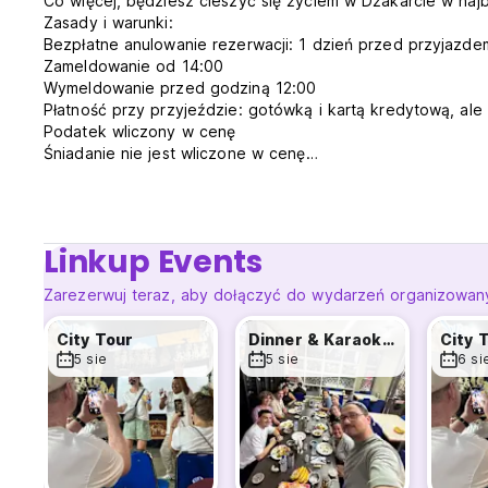
Co więcej, będziesz cieszyć się życiem w Dżakarcie w naj
Zasady i warunki:
Bezpłatne anulowanie rezerwacji: 1 dzień przed przyjazd
Zameldowanie od 14:00
Wymeldowanie przed godziną 12:00
Płatność przy przyjeździe: gotówką i kartą kredytową, al
Podatek wliczony w cenę
Śniadanie nie jest wliczone w cenę
W pokoju obowiązuje zakaz palenia, ale na terenie obiektu 
Ograniczenia wiekowe: 18 lat i więcej
Godziny pracy recepcji: 24 godziny (Auto-translated from o
Linkup Events
Zarezerwuj teraz, aby dołączyć do wydarzeń organizowany
City Tour
Dinner & Karaoke Night
City 
5 sie
5 sie
6 si