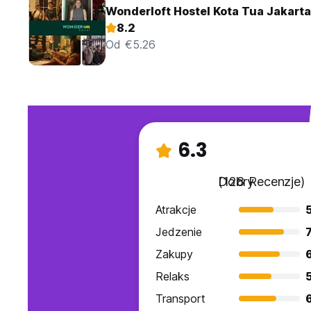
Wonderloft Hostel Kota Tua Jakarta
8.2
Od €5.26
6.3
Dobry
(128 Recenzje)
Atrakcje
Jedzenie
7
Zakupy
Relaks
Transport
6