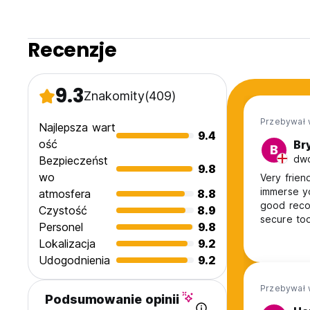
Recenzje
9.3
Znakomity
(409)
Przebywał 
Najlepsza wart
9.4
ość
Br
B
dwó
Bezpieczeńst
9.8
wo
Very frien
immerse yours
atmosfera
8.8
good recommen
Czystość
8.9
secure too
Personel
9.8
Lokalizacja
9.2
Udogodnienia
9.2
Przebywał 
Podsumowanie opinii