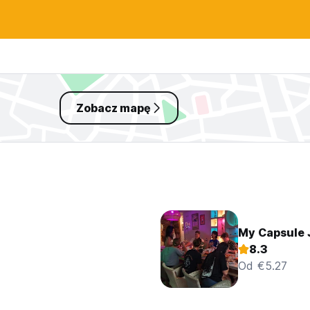
Zobacz mapę
My Capsule J
8.3
Od €5.27