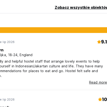
Zobacz wszystkie obiektó
9.1
w lip 2026
yn
jka, 18-24, England
dly and helpful hostel staff that arrange lovely events to help
elf in Indonesian/Jakartan culture and life. They have many
dations for places to eat and go. Hostel felt safe and
.
Read more
10
w lip 2026