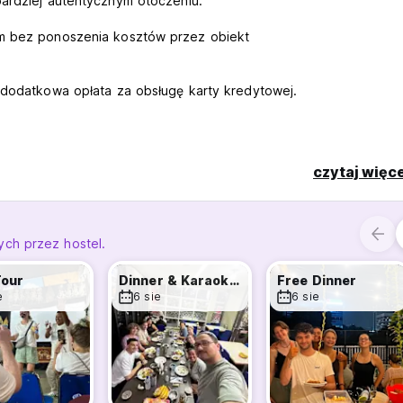
bardziej autentycznym otoczeniu.
em bez ponoszenia kosztów przez obiekt
e dodatkowa opłata za obsługę karty kredytowej.
znajduje się strefa dla palących.
czytaj więce
riginal language)
ch przez hostel.
Tour
Dinner & Karaoke Night
Free Dinner
e
6 sie
6 sie