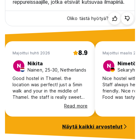
reppureissaajille, jotka etsivät kutsuvaa ilmapiiriä.
Oliko tästä hyötyä?
8.9
Majoittui huhti 2026
Majoittui maalis 20
Nikita
Nimetön
N
N
Nainen, 25-30, Netherlands
Good hostel in Thamel. the
Nice hostel with 
location was perfect! just a 5min
Staff always help
walk and your in the middle of
friendly. Nice roo
Thamel. the staff is really sweet
Food was tasty, 
and ready to help with all you
extraordinary. Our private room
Read more
need. also the rooftop is really
was clean, but la
nice to just chill and meet new
space e.g. a sma
people
sideboard.
Näytä kaikki arvostelut