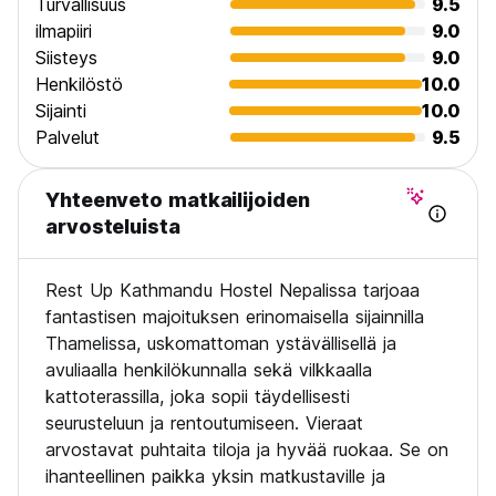
Turvallisuus
9.5
ilmapiiri
9.0
Siisteys
9.0
Henkilöstö
10.0
Sijainti
10.0
Palvelut
9.5
Yhteenveto matkailijoiden
arvosteluista
Rest Up Kathmandu Hostel Nepalissa tarjoaa
fantastisen majoituksen erinomaisella sijainnilla
Thamelissa, uskomattoman ystävällisellä ja
avuliaalla henkilökunnalla sekä vilkkaalla
kattoterassilla, joka sopii täydellisesti
seurusteluun ja rentoutumiseen. Vieraat
arvostavat puhtaita tiloja ja hyvää ruokaa. Se on
ihanteellinen paikka yksin matkustaville ja