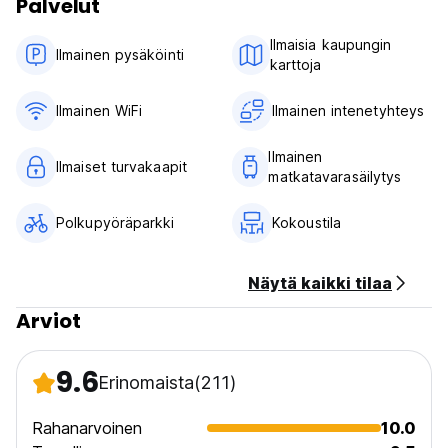
Palvelut
Ilmaisia ​​kaupungin
Ilmainen pysäköinti
karttoja
Ilmainen WiFi
Ilmainen intenetyhteys
Ilmainen
Ilmaiset turvakaapit
matkatavarasäilytys
Polkupyöräparkki
Kokoustila
Näytä kaikki tilaa
Arviot
9.6
Erinomaista
(211)
Rahanarvoinen
10.0