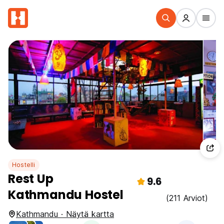
Hostelli
Rest Up
9.6
Kathmandu Hostel
(211 Arviot)
Kathmandu · Näytä kartta