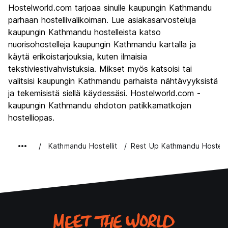
Hostelworld.com tarjoaa sinulle kaupungin Kathmandu
Kulttuuri
8.8
parhaan hostellivalikoiman. Lue asiakasarvosteluja
Yöelämä
kaupungin Kathmandu hostelleista katso
6.4
nuorisohostelleja kaupungin Kathmandu kartalla ja
Rahanarvoinen
8.7
käytä erikoistarjouksia, kuten ilmaisia
tekstiviestivahvistuksia. Mikset myös katsoisi tai
valitsisi kaupungin Kathmandu parhaista nähtävyyksistä
ja tekemisistä siellä käydessäsi. Hostelworld.com -
kaupungin Kathmandu ehdoton patikkamatkojen
hostelliopas.
Kathmandu Hostellit
Rest Up Kathmandu Hostel