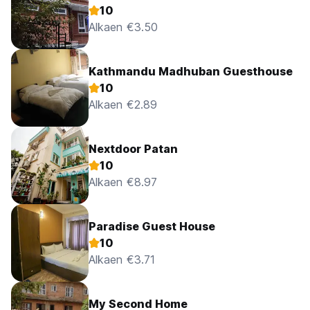
10
Alkaen €3.50
Kathmandu Madhuban Guesthouse
10
Alkaen €2.89
Nextdoor Patan
10
Alkaen €8.97
Paradise Guest House
10
Alkaen €3.71
My Second Home