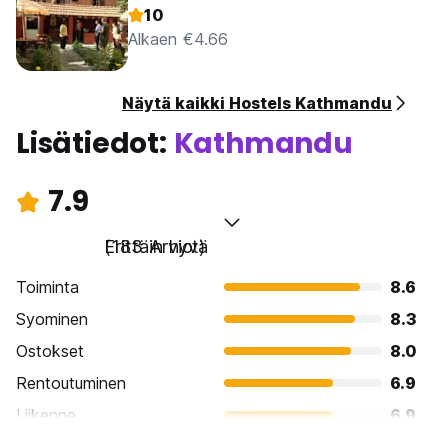
10
Alkaen €4.66
Näytä kaikki Hostels Kathmandu
Lisätiedot:
Kathmandu
7.9
Erittäin hyvä
(183 Arviot)
Toiminta
8.6
Syominen
8.3
Ostokset
8.0
Rentoutuminen
6.9
Liikenne
6.9
Kiertoajelu
8.7