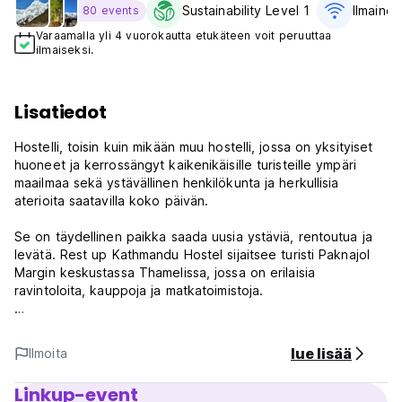
Sustainability Level 1
Ilmainen
80 events
Varaamalla yli 4 vuorokautta etukäteen voit peruuttaa
ilmaiseksi.
Lisatiedot
Hostelli, toisin kuin mikään muu hostelli, jossa on yksityiset
huoneet ja kerrossängyt kaikenikäisille turisteille ympäri
maailmaa sekä ystävällinen henkilökunta ja herkullisia
aterioita saatavilla koko päivän.
Se on täydellinen paikka saada uusia ystäviä, rentoutua ja
levätä. Rest up Kathmandu Hostel sijaitsee turisti Paknajol
Margin keskustassa Thamelissa, jossa on erilaisia ​​
ravintoloita, kauppoja ja matkatoimistoja.
Meillä on kaksikerroksinen kattoterassiravintola, josta on
upeat näkymät vuorille ja Kathmandun laaksoon, erittäin
lue lisää
Ilmoita
nopea Wi-Fi-yhteys on saatavilla ilmaiseksi koko
kiinteistössä. Aamiainen ja ruoka tarjoillaan
Linkup-event
terassiravintolassa.