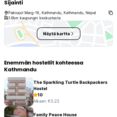
Sijainti
Paknajol Marg-16, Kathmandu, Kathmandu, Nepal
1.6km kaupungin keskustasta
Näytä kartta
Enemmän hostellit kohteessa
Kathmandu
The Sparkling Turtle Backpackers
Hostel
10
Alkaen €5.23
Family Peace House