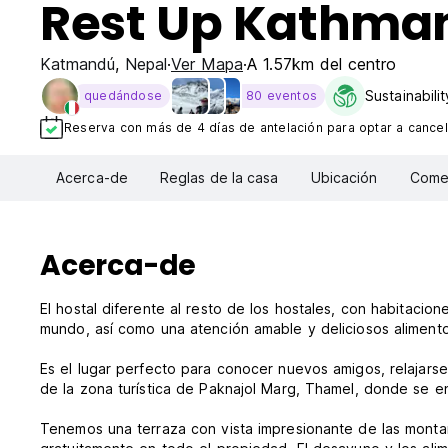
Rest Up Kathman
Katmandú
,
Nepal
Ver Mapa
A 1.57km del centro
Sustainabili
quedándose
80 eventos
Reserva con más de 4 días de antelación para optar a cancel
Acerca-de
Reglas de la casa
Ubicación
Comen
Acerca-de
El hostal diferente al resto de los hostales, con habitacio
mundo, así como una atención amable y deliciosos alimento
Es el lugar perfecto para conocer nuevos amigos, relajars
de la zona turística de Paknajol Marg, Thamel, donde se e
Tenemos una terraza con vista impresionante de las montañ