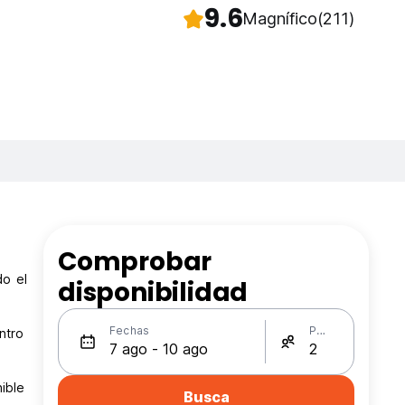
9.6
Magnífico
(211)
Comprobar
do el
disponibilidad
Fechas
Personas
ntro
ible
Busca