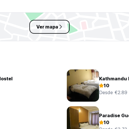
Ver mapa
Hostel
Kathmandu 
10
Desde €2.89
Paradise Gu
10