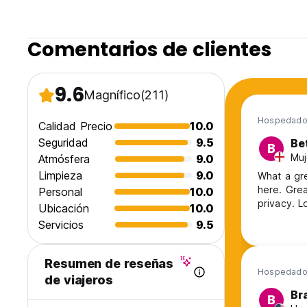
Comentarios de clientes
9.6
Magnífico
(211)
Hospedado 
Calidad Precio
10.0
Seguridad
9.5
Be
B
Muj
Atmósfera
9.0
Limpieza
9.0
What a gr
here. Grea
Personal
10.0
privacy. L
Ubicación
10.0
Servicios
9.5
Resumen de reseñas
Hospedado
de viajeros
Br
B