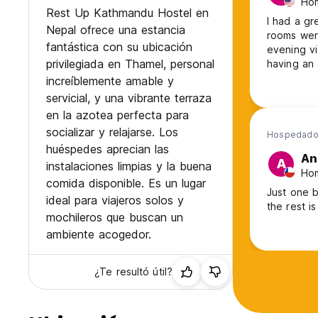
Hom
Rest Up Kathmandu Hostel en
I had a gr
Nepal ofrece una estancia
rooms wer
fantástica con su ubicación
evening vi
privilegiada en Thamel, personal
having an 
increíblemente amable y
servicial, y una vibrante terraza
en la azotea perfecta para
socializar y relajarse. Los
Hospedado
huéspedes aprecian las
An
A
instalaciones limpias y la buena
Hom
comida disponible. Es un lugar
Just one b
ideal para viajeros solos y
the rest i
mochileros que buscan un
ambiente acogedor.
¿Te resultó útil?