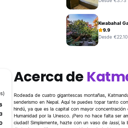
Desde €3.73
Kwabahal Ga
9.9
Desde €22.10
Acerca de
Katm
s)
Rodeada de cuatro gigantescas montañas, Katmandú 
senderismo en Nepal. Aquí te puedes topar tanto co
6
hindú, ya que es la capital con mayor concentración
.3
Humanidad por la Unesco. ¡Pero no hace falta ser am
ciudad! Simplemente, hazte con un vaso de
lassi
, la
.0