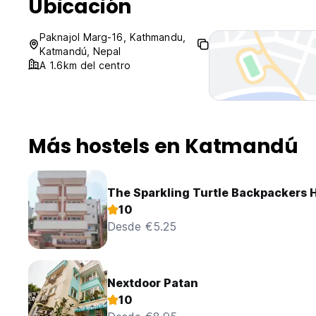
Ubicación
Paknajol Marg-16, Kathmandu,
Katmandú, Nepal
A 1.6km del centro
Más hostels en Katmandú
The Sparkling Turtle Backpackers 
10
Desde €5.25
Nextdoor Patan
10