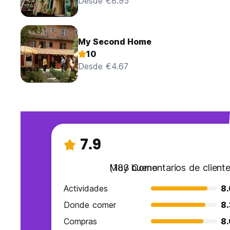
Desde €8.95
My Second Home
10
Desde €4.67
7.9
Muy bueno
(183 Comentarios de cliente
Actividades
8.
Donde comer
8
Compras
8