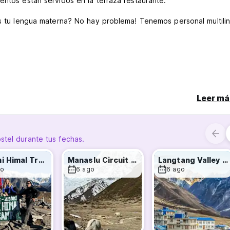
entos están servidos en la terraza restaurante.
 es tu lengua materna? No hay problema! Tenemos personal multili
Leer má
liza a través de una tarjeta de crédito. La tarjeta de crédito e
stel durante tus fechas.
Mardhi Himal Trekking (5days)
Manaslu Circuit Trek (12 days)
Langtang Valley Trekking -8 days
go
6 ago
6 ago