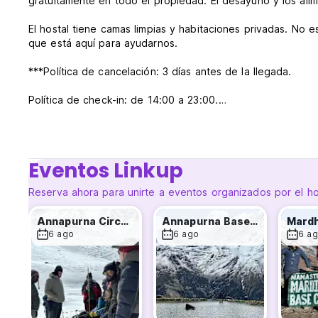
gratuitamente en todo el propiedad. El desayuno y los alim
El hostal tiene camas limpias y habitaciones privadas. No
que está aquí para ayudarnos.
***Política de cancelación: 3 días antes de la llegada.
Política de check-in: de 14:00 a 23:00.
Política de check-out: antes de 12:00 de la mañana.
Pago en el momento de la llegada por dinero. El pago se rea
Eventos Linkup
aceptada.
Reserva ahora para unirte a eventos organizados por el ho
Horario de atención: 24 horas.
Annapurna Circuit & Tilicho Lake -12 day
Annapurna Base Camp trek with poonhill
Edad Restrictión: 18+.
6 ago
6 ago
6 a
Impuestos incluidos.
El desayuno no está incluido.
No hay perros. (Auto-translated from original language)