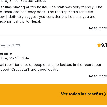
bre, 31-40, Estados Unidos
eat time staying at this hostel. The staff was very friendly. The
e clean and had cozy beds. The rooftop had a fantastic
ew. I definitely suggest you consider this hostel if you are
economical trip to Nepal.
Read more
9.1
 en mar 2023
ónimo
bre, 31-40, Chile
athroom for a lot of people, and no lockers in the rooms, but
s good! Great staff and good location
Read more
Ver todas las reseñas