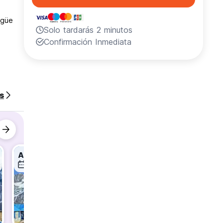
ngüe
Solo tardarás 2 minutos
Confirmación Inmediata
s
s
Annapurna Base camp (6days)
Chitwan National Park -2Night 3 Day
6 ago
6 ago
6 ago