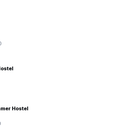
0
ostel
mer Hostel
0