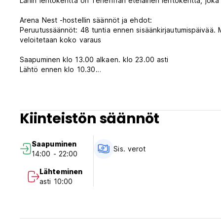
Lähin lentokenttä on Teneriffan eteläinen lentokenttä, joka
Arena Nest -hostellin säännöt ja ehdot:
Peruutussäännöt: 48 tuntia ennen sisäänkirjautumispäivää.
veloitetaan koko varaus
Saapuminen klo 13.00 alkaen. klo 23.00 asti
Lähtö ennen klo 10.30
Maksu saapumisen yhteydessä käteisellä, luotto- ja pankkiko
Verot sisältyvät
Aamiainen sisältyy hintaan klo 8.30-10.00
Kiinteistön säännöt
Yleistä:
Vastaanotto klo 8.00-23.00.
Saapuminen
Ei lemmikkieläimiä
Sis. verot
14:00 - 22:00
Hostellissa ei saa tupakoida
Hiljaisuutta pyydetään klo 23.00 jälkeen.
Lähteminen
Ilmoita etukäteen sisäänkirjautumisesta klo 23.00 jälkeen.
asti 10:00
Odotamme innolla vierailuasi.
Joukkue @Arena Nests Hostels (Auto-translated from origi