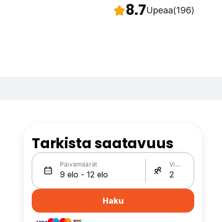
8.7
Upeaa
(196)
Tarkista saatavuus
Päivämäärät
Vieraat
Haku