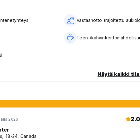
 intenetyhteys
Vastaanotto (rajoitettu aukiol
Teen-/kahvinkeittomahdollisu
i
Näytä kaikki tila
2.0
aalis 2026
rter
s, 18-24, Canada