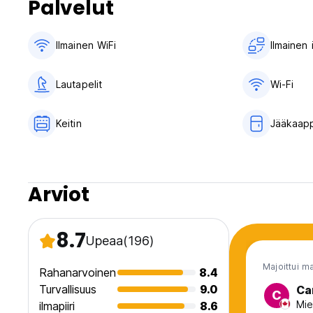
Palvelut
Ilmainen WiFi
Ilmainen
Lautapelit
Wi-Fi
Keitin
Jääkaapp
Arviot
8.7
Upeaa
(196)
Majoittui m
Rahanarvoinen
8.4
Turvallisuus
9.0
Ca
C
Mie
ilmapiiri
8.6