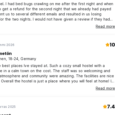
el. I had bed bugs crawling on me after the first night and when
o get a refund for the second night that we already had payed
ent us to several different emails and resulted in us losing
or the two nights. I would not have given a review if they had
ded us the 60euros for the night we didn’t even stay there.
Read more
10
ammi 2026
metön
nen, 18-24, Germany
 best places Ive stayed at. Such a cozy small hostel with a
ibe in a calm town on the cost. The staff was so welcoming and
atmosphere and community were amazing. The facilities are nice
 Overall the hostel is just a place where you will feel at home! I
e back! I loved my stay!
Read more
7.4
arras 2025