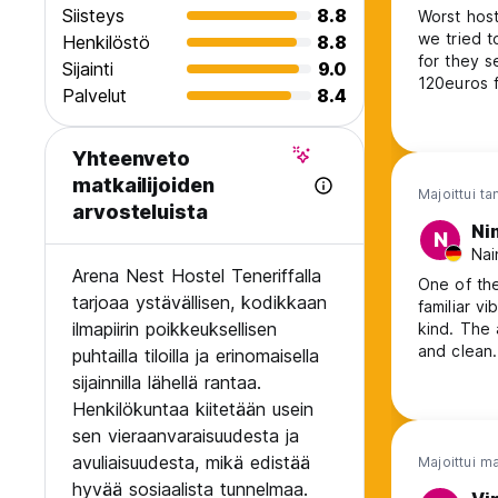
Siisteys
8.8
Worst host
we tried t
Henkilöstö
8.8
for they s
Sijainti
9.0
120euros f
Palvelut
8.4
just refun
Yhteenveto
matkailijoiden
Majoittui t
arvosteluista
Ni
N
Nai
Arena Nest Hostel Teneriffalla
One of the
tarjoaa ystävällisen, kodikkaan
familiar v
ilmapiirin poikkeuksellisen
kind. The 
and clean.
puhtailla tiloilla ja erinomaisella
would com
sijainnilla lähellä rantaa.
Henkilökuntaa kiitetään usein
sen vieraanvaraisuudesta ja
avuliaisuudesta, mikä edistää
Majoittui m
hyvää sosiaalista tunnelmaa.