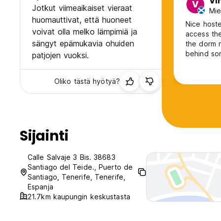
Vi
V
Jotkut viimeaikaiset vieraat
Mie
huomauttivat, että huoneet
Nice host
voivat olla melko lämpimiä ja
access the
sängyt epämukavia ohuiden
the dorm n
behind som
patjojen vuoksi.
with black
at night.
Oliko tästä hyötyä?
Sijainti
Calle Salvaje 3 Bis. 38683
Santiago del Teide., Puerto de
Santiago, Tenerife, Tenerife,
Espanja
21.7km kaupungin keskustasta