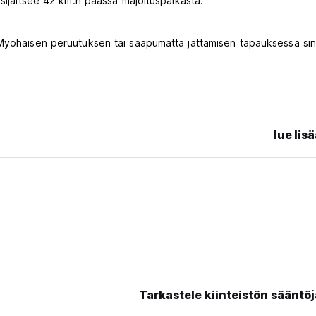
 sijaitsee 42 km:n päässä majoituspaikasta.
 Myöhäisen peruutuksen tai saapumatta jättämisen tapauksessa sin
rteilla.
lue lis
Tarkastele kiinteistön sääntöj
nal language)