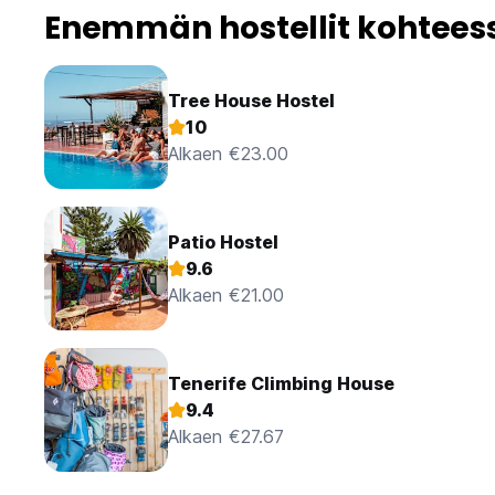
Enemmän hostellit kohteess
Tree House Hostel
10
Alkaen €23.00
Patio Hostel
9.6
Alkaen €21.00
Tenerife Climbing House
9.4
Alkaen €27.67