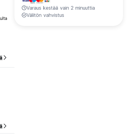
Varaus kestää vain 2 minuuttia
Välitön vahvistus
ulta
ää
ä