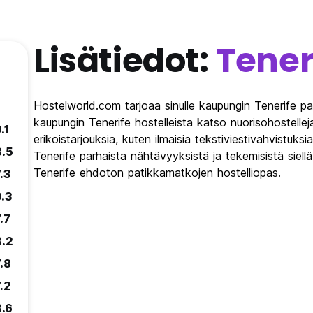
Lisätiedot:
Tener
Hostelworld.com tarjoaa sinulle kaupungin Tenerife pa
kaupungin Tenerife hostelleista katso nuorisohostellej
.1
erikoistarjouksia, kuten ilmaisia tekstiviestivahvistuksi
8.5
Tenerife parhaista nähtävyyksistä ja tekemisistä siel
Tenerife ehdoton patikkamatkojen hostelliopas.
.3
9.3
.7
8.2
.8
.2
8.6