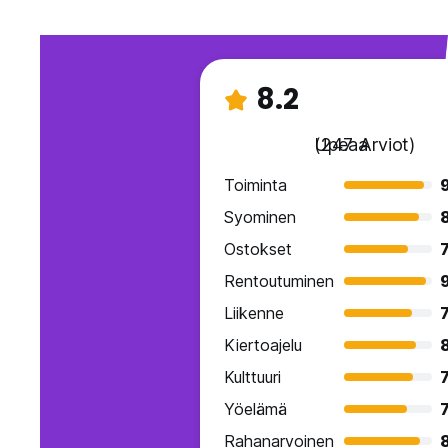
8.2
Upeaa
(247 Arviot)
Toiminta
9
Syominen
Ostokset
7
Rentoutuminen
Liikenne
7
Kiertoajelu
Kulttuuri
7
Yöelämä
7
Rahanarvoinen