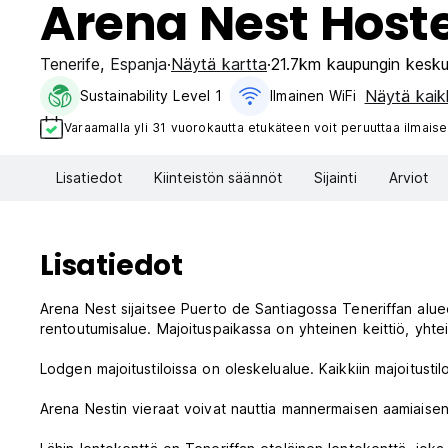
Arena Nest Hoste
Tenerife
,
Espanja
Näytä kartta
21.7km kaupungin kesku
Näytä kaikk
Sustainability Level 1
Ilmainen WiFi
Varaamalla yli 31 vuorokautta etukäteen voit peruuttaa ilmaise
Lisatiedot
Kiinteistön säännöt
Sijainti
Arviot
Lisatiedot
Arena Nest sijaitsee Puerto de Santiagossa Teneriffan alueel
rentoutumisalue. Majoituspaikassa on yhteinen keittiö, yhtein
Lodgen majoitustiloissa on oleskelualue. Kaikkiin majoitustil
Arena Nestin vieraat voivat nauttia mannermaisen aamiaisen