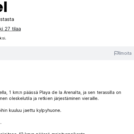
l
stasta
i 27 tilaa
ksi.
Ilmoita
la, 1 km:n päässä Playa de la Arenalta, ja sen terassilla on
en oleskelutila ja retkien järjestäminen vieraille.
oihin kuuluu jaettu kylpyhuone.
.