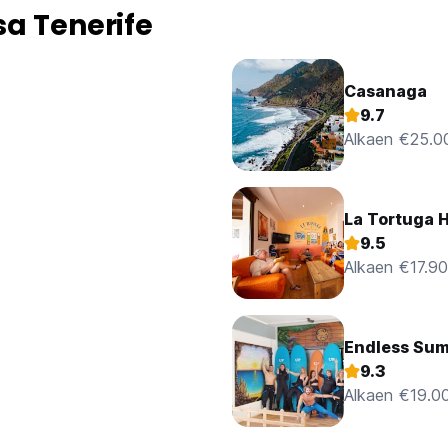
a Tenerife
Casanaga
9.7
Alkaen €25.0
La Tortuga H
9.5
Alkaen €17.90
Endless Sum
9.3
Alkaen €19.0