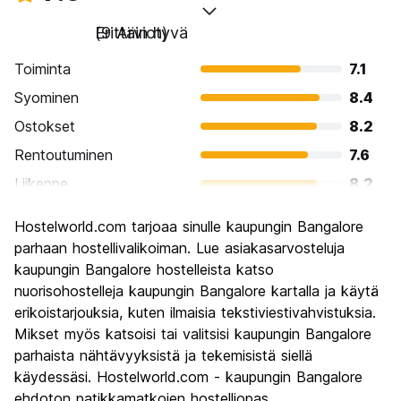
Erittäin hyvä
(9 Arviot)
Toiminta
7.1
Syominen
8.4
Ostokset
8.2
Rentoutuminen
7.6
Liikenne
8.2
Kiertoajelu
7.3
Hostelworld.com tarjoaa sinulle kaupungin Bangalore
Kulttuuri
7.6
parhaan hostellivalikoiman. Lue asiakasarvosteluja
Yöelämä
kaupungin Bangalore hostelleista katso
6.4
nuorisohostelleja kaupungin Bangalore kartalla ja käytä
Rahanarvoinen
8.9
erikoistarjouksia, kuten ilmaisia tekstiviestivahvistuksia.
Mikset myös katsoisi tai valitsisi kaupungin Bangalore
parhaista nähtävyyksistä ja tekemisistä siellä
käydessäsi. Hostelworld.com - kaupungin Bangalore
ehdoton patikkamatkojen hostelliopas.