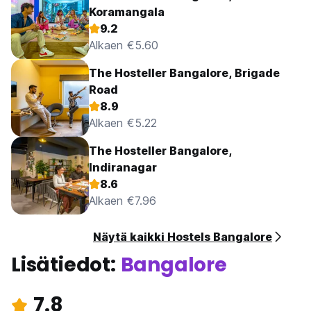
Koramangala
9.2
Alkaen €5.60
The Hosteller Bangalore, Brigade
Road
8.9
Alkaen €5.22
The Hosteller Bangalore,
Indiranagar
8.6
Alkaen €7.96
Näytä kaikki Hostels Bangalore
Lisätiedot:
Bangalore
7.8