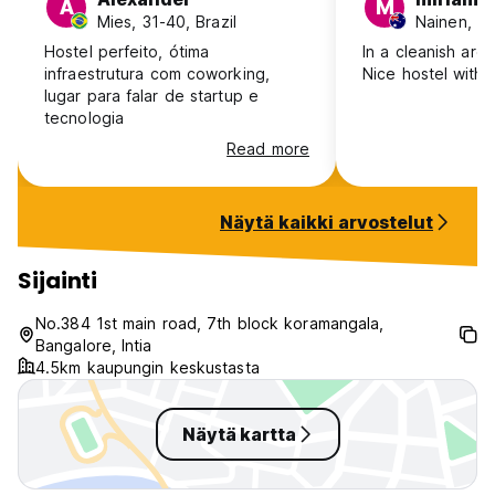
A
M
Mies, 31-40, Brazil
Nainen, 31
Hostel perfeito, ótima
In a cleanish are
infraestrutura com coworking,
Nice hostel with h
lugar para falar de startup e
tecnologia
Read more
Näytä kaikki arvostelut
Sijainti
No.384 1st main road, 7th block koramangala,
Bangalore, Intia
4.5km kaupungin keskustasta
Näytä kartta