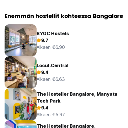
Enemmän hostellit kohteessa Bangalore
BYOC Hostels
9.7
Alkaen €6.90
Locul.Central
9.4
Alkaen €6.63
The Hosteller Bangalore, Manyata
Tech Park
9.4
Alkaen €5.97
The Hosteller Bangalore,