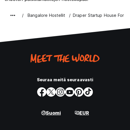
Bangalore Hostellit
Draper Startup House For E
Seuraa meitä seuraavasti
Suomi
EUR