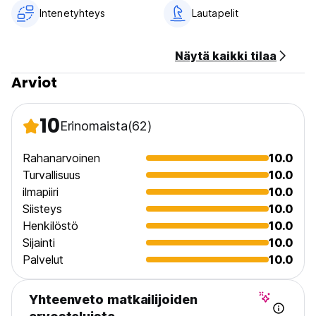
hyväksytään.
Intenetyhteys
Lautapelit
5. Vastaanoton aukioloajat: 24*7.
6. Ikärajoitus: 18+.
7. Verot eivät sisälly hintaan.
Näytä kaikki tilaa
8. Aamiainen ei sisälly hintaan. (Auto-translated from original
language)
Arviot
10
Erinomaista
(62)
Rahanarvoinen
10.0
Turvallisuus
10.0
ilmapiiri
10.0
Siisteys
10.0
Henkilöstö
10.0
Sijainti
10.0
Palvelut
10.0
Yhteenveto matkailijoiden