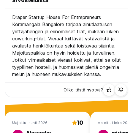
arvosteluista
Draper Startup House For Entrepreneurs
Koramangala Bangalore tarjoaa ainutlaatuisen
yrittäjähengen ja erinomaiset tilat, mukaan lukien
coworking-tilat. Vieraat kiittävät ystävällistä ja
avuliasta henkilökuntaa sekä loistavaa sijaintia.
Majoituspaikka on hyvin hoidettu ja turvallinen.
Jotkut viimeaikaiset vieraat kokivat, ettei se ollut
tyypillinen hostelli, ja huomasivat pieniä ongelmia
melun ja huoneen mukavuuksien kanssa.
Oliko tästä hyötyä?
10
Majoittui huhti 2026
Majoittui loka 2025
Alexander
miriam