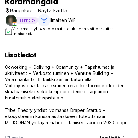
Koramangala
Bangalore · Näytä kartta
Ilmainen WiFi
isännöity
Varaamalla yli 4 vuorokautta etukäteen voit peruuttaa
ilmaiseksi.
Lisatiedot
Coworking + Coliving + Community + Tapahtumat ja
aktiviteetit + Verkostoituminen + Venture Building +
Varainhankinta 👉🏼 kaikki saman katon alla
Voit myös päästä käsiksi mentoriverkostoomme ideoiden
skaalaamiseksi sekä kumppaneidemme tarjoamiin
kuratoituihin aloituspisteisiin.
Tribe Theory yhdisti voimansa Draper Startup -
ekosysteemin kanssa auttaakseen toteuttamaan
MILJOONAN yrittäjän mahdollistamisen vuoden 2030 loppuun
mennessä.
Ilmoita