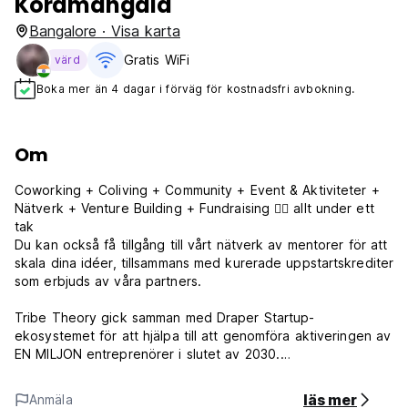
Koramangala
Bangalore · Visa karta
Gratis WiFi
värd
Boka mer än 4 dagar i förväg för kostnadsfri avbokning.
Om
Coworking + Coliving + Community + Event & Aktiviteter +
Nätverk + Venture Building + Fundraising 👉🏼 allt under ett
tak
Du kan också få tillgång till vårt nätverk av mentorer för att
skala dina idéer, tillsammans med kurerade uppstartskrediter
som erbjuds av våra partners.
Tribe Theory gick samman med Draper Startup-
ekosystemet för att hjälpa till att genomföra aktiveringen av
EN MILJON entreprenörer i slutet av 2030.
Genom att använda fysiska vandrarhemssängar för att samla
läs mer
Anmäla