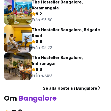
The Hosteller Bangalore,
Koramangala
9.2
Från €5.60
The Hosteller Bangalore, Brigade
Road
8.9
Från €5.22
The Hosteller Bangalore,
Indiranagar
8.6
Från €7.96
Se alla Hostels i Bangalore
Om
Bangalore