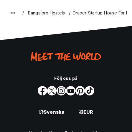
Bangalore Hostels
Draper Startup House For En
Följ oss på
Svenska
EUR