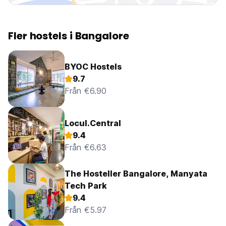
Fler hostels i Bangalore
BYOC Hostels
9.7
Från €6.90
Locul.Central
9.4
Från €6.63
The Hosteller Bangalore, Manyata
Tech Park
9.4
Från €5.97