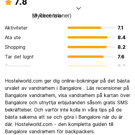
7.8
Mycket bra
(9 Recensioner)
Aktiviteter
7.1
Ata ute
8.4
Shopping
8.2
Tar det lugnt
7.6
Transporter
8.2
Sightseeing
7.3
Hostelworld.com ger dig online-bokningar på det bästa
Kultur
7.6
urvalet av vandrarhem i Bangalore . Läs recensioner på
Festa
Bangalore vandrarhem, visa vandrarhem på kartan över
6.4
Bangalore och utnyttja erbjudanden såsom gratis SMS
Värde för pengarna
8.9
bekräftelser. Och varför inte kolla in våra tips på de
bästa sakerna att se och göra i Bangalore när du är
där. Hostelworld.com - den kompletta guiden till
Bangalore vandrarhem för backpackers.