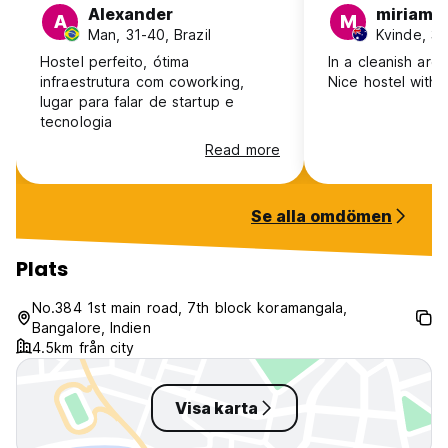
Alexander
miriam
A
M
Man, 31-40, Brazil
Kvinde, 31
Hostel perfeito, ótima
In a cleanish are
infraestrutura com coworking,
Nice hostel with h
lugar para falar de startup e
tecnologia
Read more
Se alla omdömen
Plats
No.384 1st main road, 7th block koramangala,
Bangalore, Indien
4.5km från city
Visa karta