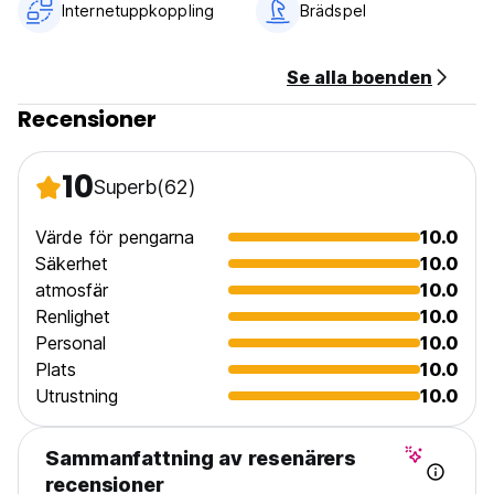
Internetuppkoppling
Brädspel
8. Frukost ingår ej. (Auto-translated from original language)
Se alla boenden
Recensioner
10
Superb
(62)
Värde för pengarna
10.0
Säkerhet
10.0
atmosfär
10.0
Renlighet
10.0
Personal
10.0
Plats
10.0
Utrustning
10.0
Sammanfattning av resenärers
recensioner