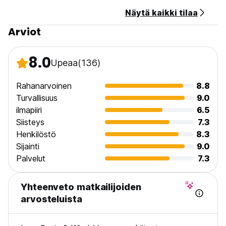
Lemmikkieläimet ovat sallittuja (Auto-translated from original
Näytä kaikki tilaa
language)
Arviot
8.0
Upeaa
(136)
Rahanarvoinen
8.8
Turvallisuus
9.0
ilmapiiri
6.5
Siisteys
7.3
Henkilöstö
8.3
Sijainti
9.0
Palvelut
7.3
Yhteenveto matkailijoiden
arvosteluista