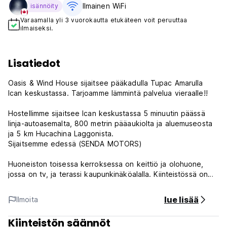
Ilmainen WiFi
isännöity
Varaamalla yli 3 vuorokautta etukäteen voit peruuttaa
ilmaiseksi.
Lisatiedot
Oasis & Wind House sijaitsee pääkadulla Tupac Amarulla
Ican keskustassa. Tarjoamme lämmintä palvelua vieraalle!!
Hostellimme sijaitsee Ican keskustassa 5 minuutin päässä
linja-autoasemalta, 800 metrin pääaukiolta ja aluemuseosta
ja 5 km Hucachina Laggonista.
Sijaitsemme edessä (SENDA MOTORS)
Huoneiston toisessa kerroksessa on keittiö ja olohuone,
jossa on tv, ja terassi kaupunkinäköalalla. Kiinteistössä on
24h-vastaanotto ja WiFi.
lue lisää
Ilmoita
Oasis & Wind Housen säännöt ja kunto:
Kiinteistön säännöt
Oasis & Wind House sijaitsee pääkadulla Tupac Amarussa ja