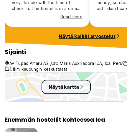
very flexible with the time of
money, so cheap! 
check in. The hostel is in a calm
but I didn’t care.
and very central location, walking
Read more
distance from the bus terminal. We
enjoyed staying here and then
doing some day trips to close
Näytä kaikki arvostelut
places.
Sijainti
Av Tupac Amaru A2 ,Urb Maria Auxiliadora ICA, Ica, Peru
1.1km kaupungin keskustasta
Näytä kartta
Enemmän hostellit kohteessa Ica