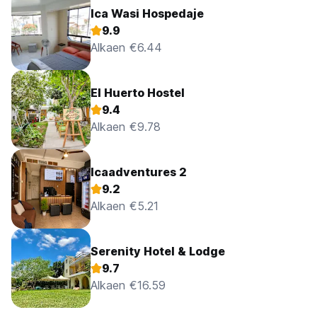
Ica Wasi Hospedaje
9.9
Alkaen €6.44
El Huerto Hostel
9.4
Alkaen €9.78
Icaadventures 2
9.2
Alkaen €5.21
Serenity Hotel & Lodge
9.7
Alkaen €16.59