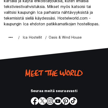
kartalla ja käytä erikoistarjouksia, kuten ilmaisia
Rahanarvoinen
7.8
tekstiviestivahvistuksia. Mikset myös katsoisi tai
valitsisi kaupungin Ica parhaista nähtävyyksistä ja
tekemisistä siellä käydessäsi. Hostelworld.com -
kaupungin Ica ehdoton patikkamatkojen hostelliopas.
Ica Hostellit
Oasis & Wind House
Seuraa meitä seuraavasti