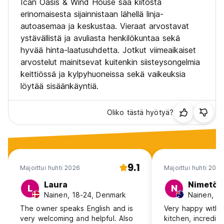
Ican Oasis & Wind House saa kiitosta
erinomaisesta sijainnistaan lähellä linja-
autoasemaa ja keskustaa. Vieraat arvostavat
ystävällistä ja avuliasta henkilökuntaa sekä
hyvää hinta-laatusuhdetta. Jotkut viimeaikaiset
arvostelut mainitsevat kuitenkin siisteysongelmia
keittiössä ja kylpyhuoneissa sekä vaikeuksia
löytää sisäänkäyntiä.
Oliko tästä hyötyä?
9.1
Majoittui huhti 2026
Majoittui huhti 2026
Laura
Nimetön
L
N
Nainen, 18-24, Denmark
Nainen, 31
The owner speaks English and is
Very happy with 
very welcoming and helpful. Also
kitchen, incredibl