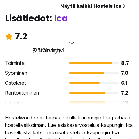
Näytä kaikki Hostels Ica
Lisätiedot:
Ica
7.2
Erittäin hyvä
(25 Arviot)
Toiminta
8.7
Syominen
7.0
Ostokset
6.1
Rentoutuminen
7.2
Liikenne
7.3
Kiertoajelu
7.7
Hostelworld.com tarjoaa sinulle kaupungin Ica parhaan
Kulttuuri
7.0
hostellivalikoiman. Lue asiakasarvosteluja kaupungin Ica
Yöelämä
hostelleista katso nuorisohostelleja kaupungin Ica
6.2