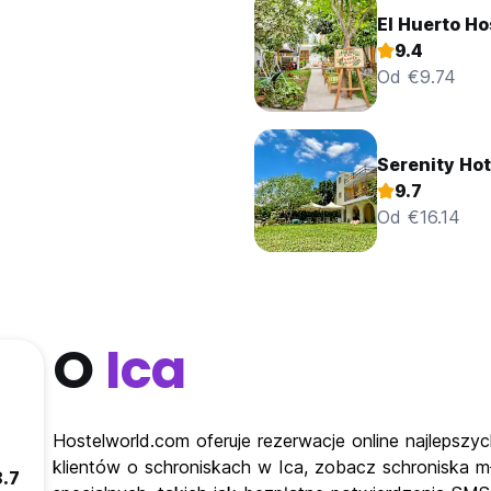
El Huerto Ho
9.4
Od €9.74
Serenity Hot
9.7
Od €16.14
O
Ica
Hostelworld.com oferuje rezerwacje online najlepszyc
klientów o schroniskach w Ica, zobacz schroniska mł
8.7