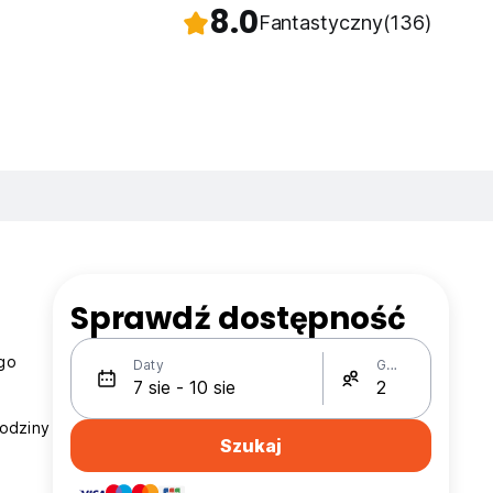
8.0
Fantastyczny
(136)
Sprawdź dostępność
go
Daty
Gości
godziny
Szukaj