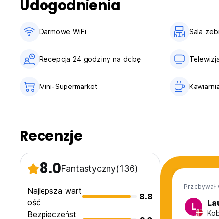
Udogodnienia
Darmowe WiFi
Sala zeb
Recepcja 24 godziny na dobę
Telewizj
Mini-Supermarket
Kawiarni
Recenzje
8.0
Fantastyczny
(136)
Przebywał 
Najlepsza wart
8.8
ość
La
L
Kob
Bezpieczeńst