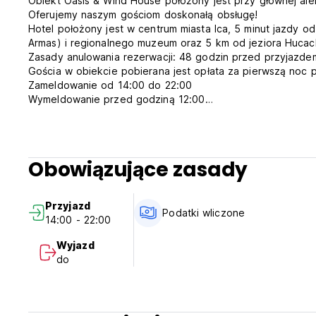
Obiekt Oasis & Wind House położony jest przy głównej ale
Oferujemy naszym gościom doskonałą obsługę!
Hotel położony jest w centrum miasta Ica, 5 minut jazdy
Armas) i regionalnego muzeum oraz 5 km od jeziora Hucac
Zasady anulowania rezerwacji: 48 godzin przed przyjazde
Gościa w obiekcie pobierana jest opłata za pierwszą noc 
Zameldowanie od 14:00 do 22:00
Wymeldowanie przed godziną 12:00
Płatność po przyjeździe gotówką, kartą kredytową lub d
Podatki wliczone w cenę
Ogólne:
Recepcja od 6:00 do 00:00
Obowiązujące zasady
Brak godziny policyjnej
Zwierzęta są akceptowane (Auto-translated from original l
Przyjazd
Podatki wliczone
14:00 - 22:00
Wyjazd
do