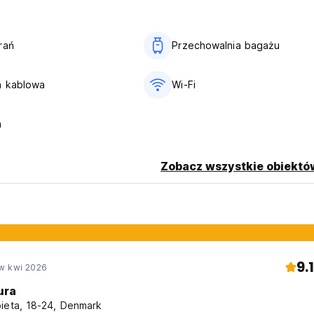
rań
Przechowalnia bagażu
a kablowa
Wi-Fi
a
Zobacz wszystkie obiektó
9.1
w kwi 2026
ura
ieta, 18-24, Denmark