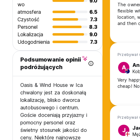
9.0
wo
The owner 
flexible w
atmosfera
6.5
location, 
Czystość
7.3
and then d
Personel
8.3
Lokalizacja
9.0
Udogodnienia
7.3
Przebywał 
Podsumowanie opinii
An
podróżujących
A
Kob
Very happy
Oasis & Wind House w Ica
cheap! Not 
chwalony jest za doskonałą
lokalizację, blisko dworca
autobusowego i centrum.
Goście doceniają przyjazny i
Przebywał 
pomocny personel oraz
Ja
świetny stosunek jakości do
J
Męż
ceny. Niektóre najnowsze