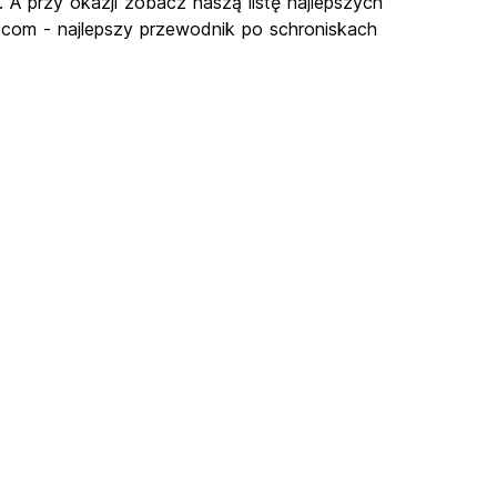
 A przy okazji zobacz naszą listę najlepszych
d.com - najlepszy przewodnik po schroniskach