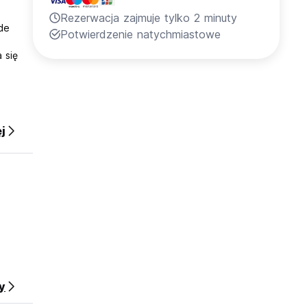
Rezerwacja zajmuje tylko 2 minuty
de
Potwierdzenie natychmiastowe
 się
j
y