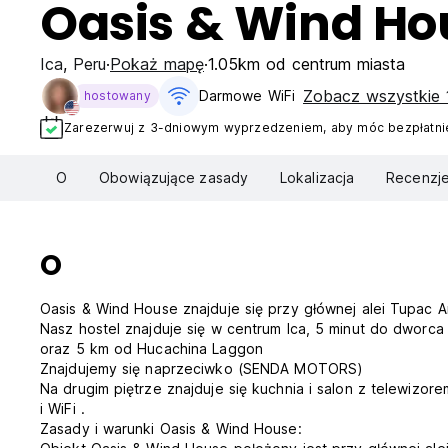
Oasis & Wind Ho
Ica
,
Peru
Pokaż mapę
1.05km od centrum miasta
Zobacz wszystkie 
Darmowe WiFi
hostowany
Zarezerwuj z 3-dniowym wyprzedzeniem, aby móc bezpłatnie
O
Obowiązujące zasady
Lokalizacja
Recenzj
O
Oasis & Wind House znajduje się przy głównej alei Tupac Am
Nasz hostel znajduje się w centrum Ica, 5 minut do dwo
oraz 5 km od Hucachina Laggon
Znajdujemy się naprzeciwko (SENDA MOTORS)
Na drugim piętrze znajduje się kuchnia i salon z telewizo
i WiFi .
Zasady i warunki Oasis & Wind House: