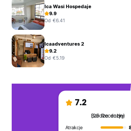
Ica Wasi Hospedaje
9.9
Od €6.41
Icaadventures 2
9.2
Od €5.19
7.2
Bardzo dobry
(25 Recenzje)
Atrakcje