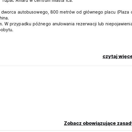
i Tupac Amaru w centrum miasta Ica.
 od dworca autobusowego, 800 metrów od głównego placu (Plaza 
hina.
m. W przypadku późnego anulowania rezerwacji lub niepojawienia
pobytu.
ebetową
czytaj więce
anguage)
Zobacz obowiązujące zasad