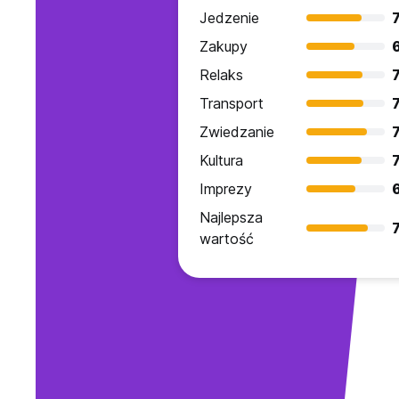
Jedzenie
7
Zakupy
6
Relaks
7
Transport
7
Zwiedzanie
7
Kultura
7
Imprezy
Najlepsza
7
wartość