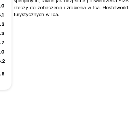
specjalnych, takich jak bezpłatne potwierdzenia SMS.
.0
rzeczy do zobaczenia i zrobienia w Ica. Hostelworl
turystycznych w Ica.
.1
.2
.3
.7
.0
6.2
.8