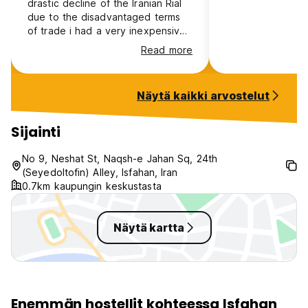
drastic decline of the Iranian Rial
due to the disadvantaged terms
of trade i had a very inexpensive
stay despite the high quality of
Read more
comfort and service that was
maintained there.
Näytä kaikki arvostelut
Sijainti
No 9, Neshat St, Naqsh-e Jahan Sq, 24th
(Seyedoltofin) Alley, Isfahan, Iran
0.7km kaupungin keskustasta
Näytä kartta
Enemmän hostellit kohteessa Isfahan