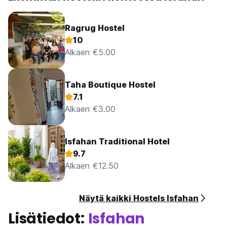
Ragrug Hostel
10
Alkaen €5.00
Taha Boutique Hostel
7.1
Alkaen €3.00
Isfahan Traditional Hotel
9.7
Alkaen €12.50
Näytä kaikki Hostels Isfahan
Lisätiedot:
Isfahan