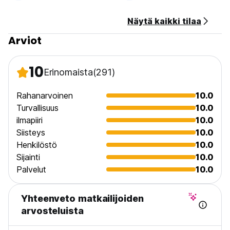
Peruutusehdot: 24h ennen saapumista. Myöhäisestä
Näytä kaikki tilaa
peruutuksesta tai saapumatta jättämisestä veloitetaan
Arviot
ensimmäisen yön hinta.
Sisäänkirjautuminen klo 14.00-23.00.
10
Uloskirjautuminen ennen klo 12.00.
Erinomaista
(291)
Maksu saapumisen yhteydessä käteisellä, luottokorteilla,
Rahanarvoinen
10.0
pankkikorteilla.
Turvallisuus
10.0
Tämä majoituspaikka voi tehdä katteen kortiltasi ennen
ilmapiiri
10.0
saapumista.
Verot sisältyvät.
Siisteys
10.0
Henkilöstö
10.0
Aamiainen sisältyy.
Sijainti
10.0
Ei ulkonaliikkumiskieltoa. (Auto-translated from original
Palvelut
10.0
language)
Yhteenveto matkailijoiden
arvosteluista