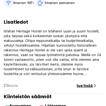
Ilmainen WiFi
Ilmainen aamiainen‎
Lisatiedot
Isfahan Heritage Hostel on Isfahanin uusin ja suurin hostelli,
joka tarjoaa sekä korkeimman luokan yksityisiä että
makuusaleja. Olitpa reppumatkailija tai budjettimatkailija,
viihdyt hostellissamme. Hiljattain kunnostettu historiallinen
rakennus Heritage Hostel ei ole vain upea sijainti ja
rakennus, vaan se tarjoaa lyömätöntä palvelua. Meillä on 24
tunnin vastaanotto, joten voit olla varma, että olemme aina
käytettävissäsi, jos tarvitset meitä, olemme myös
huolehtineet turvallisuudestasi, jotta sinun ei tarvitse
huolehtia ja voit rentoutua yhteisessämme huone.
Sijaitsee Isfahanin sydämessä ja lähellä historiallisia paikkoja,
lue lisää
Ilmoita
suuri valikoima kahviloita, ravintoloita ja mehubaareja.
Kiinteistön säännöt
Naqsh-e Jahan -aukio, Aali Qapu -palatsi, Chehel Sotoonin
palatsi, koristetaiteen museo, Sheikh Lotfollahin moskeija,
Saapuminen
Lähteminen