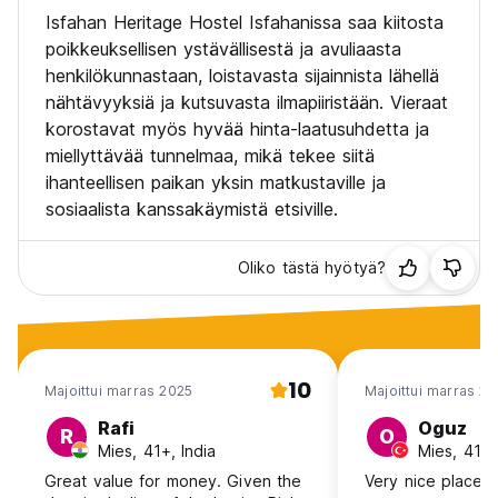
Isfahan Heritage Hostel Isfahanissa saa kiitosta
poikkeuksellisen ystävällisestä ja avuliaasta
henkilökunnastaan, loistavasta sijainnista lähellä
nähtävyyksiä ja kutsuvasta ilmapiiristään. Vieraat
korostavat myös hyvää hinta-laatusuhdetta ja
miellyttävää tunnelmaa, mikä tekee siitä
ihanteellisen paikan yksin matkustaville ja
sosiaalista kanssakäymistä etsiville.
Oliko tästä hyötyä?
10
Majoittui marras 2025
Majoittui marras 2
Rafi
Oguz
R
O
Mies, 41+, India
Mies, 41+
Great value for money. Given the
Very nice place fo