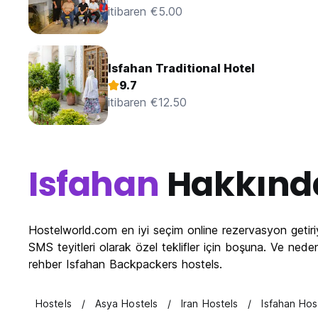
itibaren €5.00
Isfahan Traditional Hotel
9.7
itibaren €12.50
Isfahan
Hakkınd
Hostelworld.com en iyi seçim online rezervasyon getiri
SMS teyitleri olarak özel teklifler için boşuna. Ve ned
rehber Isfahan Backpackers hostels.
Hostels
Asya Hostels
Iran Hostels
Isfahan Hos