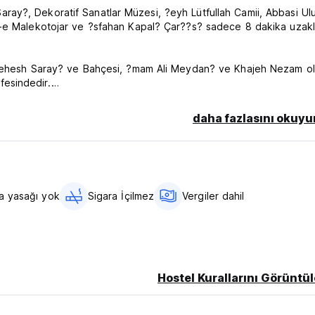
ay?, Dekoratif Sanatlar Müzesi, ?eyh Lütfullah Camii, Abbasi Ulu
n-e Malekotojar ve ?sfahan Kapal? Çar??s? sadece 8 dakika uzak
t Behesh Saray? ve Bahçesi, ?mam Ali Meydan? ve Khajeh Nezam o
esindedir.
tage Hostel'e arabayla 10 dakikal?k mesafedeki Kaveh Otobüs Ter
daha fazlasını okuyu
a Snapp, Tapsi gibi çevrimiçi uygulamalar? kullanabilirsiniz.
stasyonu, hostelimize 30 dakika ve sürü? mesafesindedir.
a yasağı yok
Sigara İçilmez
Vergiler dahil
Hostel Kurallarını Görüntül