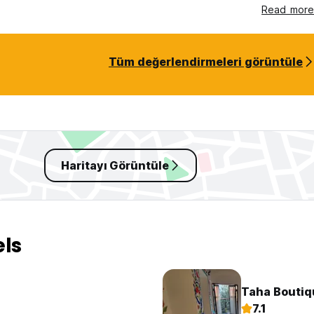
Read more
Tüm değerlendirmeleri görüntüle
Haritayı Görüntüle
els
Taha Boutiq
7.1