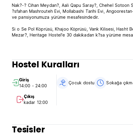
Nak?-? Cihan Meydan?, Aali Qapu Saray?, Chehel Sotoon Sar
?sfahan Mashrouteh Evi, Mollabashi Tarihi Evi, Angooresta
ve pansiyonumuza yürüme mesafesindedir.
Si o Se Pol Köprüsü, Khajoo Köprüsü, Vank Kilisesi, Hash
Mezar?, Heritage Hostel'e 30 dakikadan k?sa yürüme mesaf
?sfahan'a otobüsle gitmek isterseniz, var?? noktan?z Heri
olmal?d?r. Terminalde sar? veya ye?il taksilere binebilir vey
Hostel Kuralları
Hem ?sfahan Uluslararas? Havaalan? hem de ?sfahan Tren ?
Giriş
Çocuk dostu
Sokağa çıkm
14:00 - 24:00
Çıkış
kadar 12:00
Tesisler