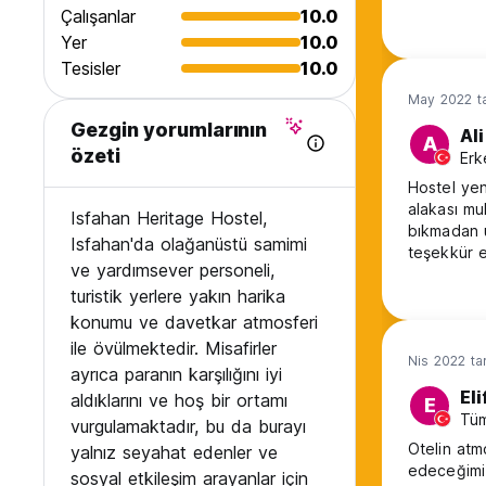
Çalışanlar
10.0
Yer
10.0
Tesisler
10.0
May 2022 ta
Gezgin yorumlarının
Ali
A
özeti
Erk
Hostel yen
alakası mu
Isfahan Heritage Hostel,
bıkmadan u
Isfahan'da olağanüstü samimi
teşekkür e
ve yardımsever personeli,
rahatlığı il
turistik yerlere yakın harika
konumu ve davetkar atmosferi
ile övülmektedir. Misafirler
Nis 2022 ta
ayrıca paranın karşılığını iyi
Eli
aldıklarını ve hoş bir ortamı
E
Tüm
vurgulamaktadır, bu da burayı
Otelin atmo
yalnız seyahat edenler ve
edeceğimi
sosyal etkileşim arayanlar için