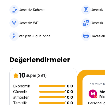
Ücretsiz Kahvaltı‎
Ücretsiz
Ücretsiz WiFi
Ücretsiz 
Varıştan 3 gün önce
Havaalani
Değerlendirmeler
10
Süper
(291)
Tem 2022 ta
Ekonomik
10.0
Güvenlik
10.0
Me
M
Erk
atmosfer
10.0
Temizlik
10.0
Personel g