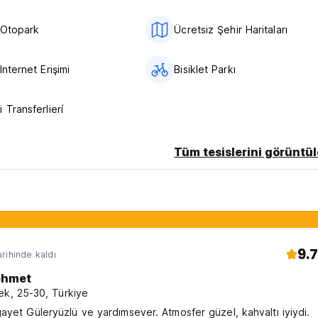
 Otopark
Ücretsiz Şehir Haritaları
Internet Erişimi
Bisiklet Parkı
 Transferlierí
Tüm tesislerini görüntül
9.7
rihinde kaldı
hmet
ek, 25-30, Türkiye
ayet Güleryüzlü ve yardımsever. Atmosfer güzel, kahvaltı iyiydi.