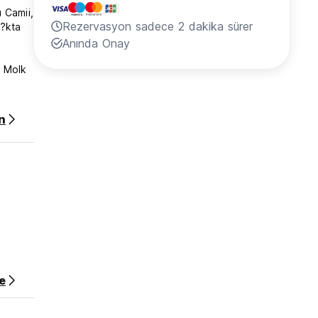
 Camii,
Rezervasyon sadece 2 dakika sürer
l?kta
Anında Onay
l Molk
minali
n
e