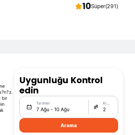
10
Süper
(291)
Uygunluğu Kontrol
ane
edin
s?n?z.
 bir
Tarihler
Kişi Sayısı
min
ak
Arama