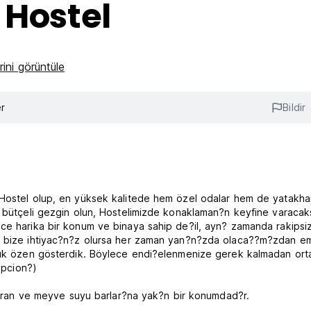
 Hostel
ini görüntüle
r
Bildir
 Hostel olup, en yüksek kalitede hem özel odalar hem de yatakh
k bütçeli gezgin olun, Hostelimizde konaklaman?n keyfine varacak
ce harika bir konum ve binaya sahip de?il, ayn? zamanda rakipsiz
ce bize ihtiyac?n?z olursa her zaman yan?n?zda olaca??m?zdan e
üyük özen gösterdik. Böylece endi?elenmenize gerek kalmadan ort
epcion?)
storan ve meyve suyu barlar?na yak?n bir konumdad?r.