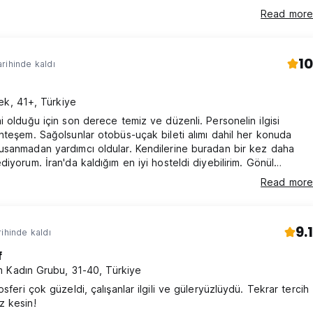
Read more
10
rihinde kaldı
ek, 41+, Türkiye
i olduğu için son derece temiz ve düzenli. Personelin ilgisi
hteşem. Sağolsunlar otobüs-uçak bileti alımı dahil her konuda
sanmadan yardımcı oldular. Kendilerine buradan bir kez daha
diyorum. İran'da kaldığım en iyi hosteldi diyebilirim. Gönül
e kalabilirsiniz.
Read more
9.1
rihinde kaldı
f
 Kadın Grubu, 31-40, Türkiye
sferi çok güzeldi, çalışanlar ilgili ve güleryüzlüydü. Tekrar tercih
z kesin!