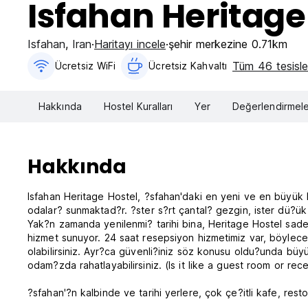
Isfahan Heritage
Isfahan
,
Iran
Haritayı incele
şehir merkezine 0.71km
Tüm 46 tesisler
Ücretsiz WiFi
Ücretsiz Kahvaltı‎
Hakkında
Hostel Kuralları
Yer
Değerlendirmele
Hakkında
Isfahan Heritage Hostel, ?sfahan'daki en yeni ve en büyük
odalar? sunmaktad?r. ?ster s?rt çantal? gezgin, ister dü?ü
Yak?n zamanda yenilenmi? tarihi bina, Heritage Hostel sade
hizmet sunuyor. 24 saat resepsiyon hizmetimiz var, böyle
olabilirsiniz. Ayr?ca güvenli?iniz söz konusu oldu?unda b
odam?zda rahatlayabilirsiniz. (Is it like a guest room or rec
?sfahan'?n kalbinde ve tarihi yerlere, çok çe?itli kafe, re