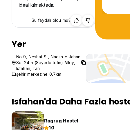
ideal kılmaktadır.
Bu faydalı oldu mu?
Yer
No 9, Neshat St, Naqsh-e Jahan
Sq, 24th (Seyedoltofin) Alley,
Isfahan, Iran
şehir merkezine 0.7km
Isfahan'da Daha Fazla host
Ragrug Hostel
10