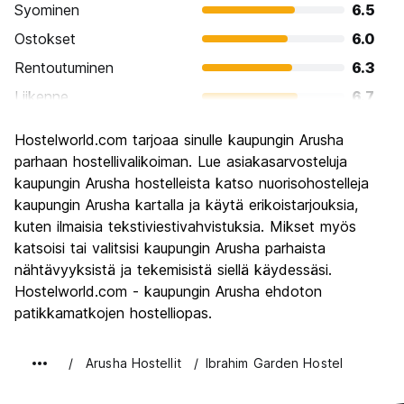
Syominen
6.5
Ostokset
6.0
Rentoutuminen
6.3
Liikenne
6.7
Kiertoajelu
6.7
Hostelworld.com tarjoaa sinulle kaupungin Arusha
Kulttuuri
6.5
parhaan hostellivalikoiman. Lue asiakasarvosteluja
Yöelämä
kaupungin Arusha hostelleista katso nuorisohostelleja
5.8
kaupungin Arusha kartalla ja käytä erikoistarjouksia,
Rahanarvoinen
7.2
kuten ilmaisia tekstiviestivahvistuksia. Mikset myös
katsoisi tai valitsisi kaupungin Arusha parhaista
nähtävyyksistä ja tekemisistä siellä käydessäsi.
Hostelworld.com - kaupungin Arusha ehdoton
patikkamatkojen hostelliopas.
Arusha Hostellit
Ibrahim Garden Hostel