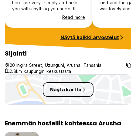
here are very friendly and help
kind and the gar
you with anything you need. It
was lovely and h
was lovely sitting outside listening
atmosphere. Pret
Read more
to nature and being surrounded
good energy. Onl
by trees and plants. I will be
that the toilets 
calling back here on my way back
they were kind of
Näytä kaikki arvostelut
to Nairobi. Thank you for making
to. Also there was
me feel welcome.
toilet paper.
Sijainti
20 Ingira Street, Uzunguni, Arusha, Tansania
2.8km kaupungin keskustasta
Näytä kartta
Enemmän hostellit kohteessa Arusha