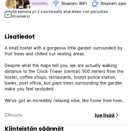
Ilmainen WiFi
Ilmainen aamiai
isännöity
Varaamalla yli 2 vuorokautta etukäteen voit peruuttaa
ilmaiseksi.
Lisatiedot
A small hostel with a gorgeous little garden surrounded by
fruit trees and chilled out seating areas.
Despite what the maps tell you, we are actually walking
distance to the Clock Tower (central) 900 meters from the
hostel, coffee shops, restaurants, tourist police station,
banks, post office, but giant trees surrounding the garden
make you feel secluded.
We've got an incredibly relaxing vibe, like home from home,
with hammocks, a cute little bar in the corner of the garden,
TV lounge with plenty to watch.
lue lisää
Ilmoita
There's a kitchen/restaurant, you let the chef know what
Kiinteistön säännöt
you need :)