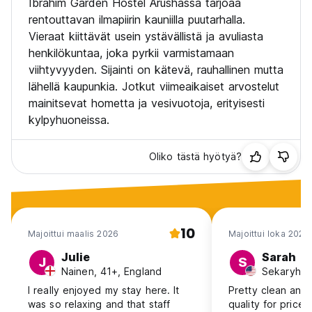
Ibrahim Garden Hostel Arushassa tarjoaa
rentouttavan ilmapiirin kauniilla puutarhalla.
Payment upon arrival by cash.
Vieraat kiittävät usein ystävällistä ja avuliasta
Taxes included.
henkilökuntaa, joka pyrkii varmistamaan
viihtyvyyden. Sijainti on kätevä, rauhallinen mutta
Breakfast included.
No curfew.
lähellä kaupunkia. Jotkut viimeaikaiset arvostelut
mainitsevat hometta ja vesivuotoja, erityisesti
kylpyhuoneissa.
Oliko tästä hyötyä?
10
Majoittui maalis 2026
Majoittui loka 2025
Julie
Sarah
J
S
Nainen, 41+, England
Sekaryhmä
I really enjoyed my stay here. It
Pretty clean and
was so relaxing and that staff
quality for price.