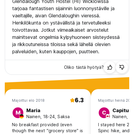
Glendalough Youth Hostel (HI) Wicklowssa
tarjoaa fantastisen sijainnin luonnonystäville ja
vaeltajille, aivan Glendaloughin vieressä.
Henkilökunta on ystävällistä ja tervetulleeksi
toivottavaa. Jotkut viimeaikaiset arvostelut
mainitsevat ongelmia kylpyhuoneen siisteydessä
ja rikkoutuneissa tiloissa sekä lähellä olevien
palveluiden, kuten kauppojen, puutteen.
Oliko tästä hyötyä?
6.3
Majoittui elo 2018
Majoittui heinä 202
Maria
Capitu
M
C
Nainen, 18-24, Saksa
Nainen, 1
No breakfast provided (even
I stayed here 2 n
though the next "grocery store" is
Spinc hike, and it w