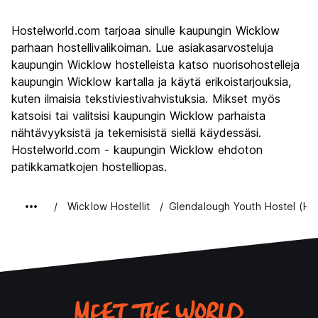
Kiertoajelu
8.2
Hostelworld.com tarjoaa sinulle kaupungin Wicklow
Kulttuuri
7.6
parhaan hostellivalikoiman. Lue asiakasarvosteluja
Yöelämä
kaupungin Wicklow hostelleista katso nuorisohostelleja
6.4
kaupungin Wicklow kartalla ja käytä erikoistarjouksia,
Rahanarvoinen
8.0
kuten ilmaisia tekstiviestivahvistuksia. Mikset myös
katsoisi tai valitsisi kaupungin Wicklow parhaista
nähtävyyksistä ja tekemisistä siellä käydessäsi.
Hostelworld.com - kaupungin Wicklow ehdoton
patikkamatkojen hostelliopas.
Wicklow Hostellit
Glendalough Youth Hostel (HI)