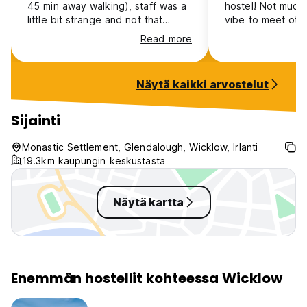
45 min away walking), staff was a
hostel! Not much
little bit strange and not that
vibe to meet othe
friendly and informed, but the
it was kept relat
Read more
rooms have been okay, also the
there was a full 
cleanliness
seating area to e
is 9€, which see
Näytä kaikki arvostelut
for what is offere
it. No curtains o
the dorm rooms h
Sijainti
bathroom attache
down the road to 
Monastic Settlement, Glendalough, Wicklow, Irlanti
and monastic ruin
19.3km kaupungin keskustasta
Näytä kartta
Enemmän hostellit kohteessa Wicklow