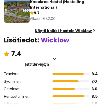
Knockree Hostel (Hostelling
International)
9.7
Alkaen €32.00
Näytä kaikki Hostels Wicklow
Lisätiedot:
Wicklow
7.4
Erittäin hyvä
(33 Arviot)
Toiminta
8.4
Syominen
7.0
Ostokset
6.0
Rentoutuminen
8.5
Liikenne
6.5