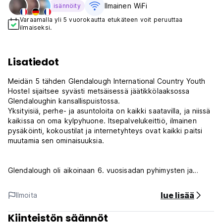
Ilmainen WiFi
isännöity
Varaamalla yli 5 vuorokautta etukäteen voit peruuttaa
ilmaiseksi.
Lisatiedot
Meidän 5 tähden Glendalough International Country Youth
Hostel sijaitsee syvästi metsäisessä jäätikkölaaksossa
Glendaloughin kansallispuistossa.
Yksityisiä, perhe- ja asuntoloita on kaikki saatavilla, ja niissä
kaikissa on oma kylpyhuone. Itsepalvelukeittiö, ilmainen
pysäköinti, kokoustilat ja internetyhteys ovat kaikki paitsi
muutamia sen ominaisuuksia.
Glendalough oli aikoinaan 6. vuosisadan pyhimysten ja
tutkijoiden luostarin asuinpaikka. Tämä alue on pakollinen
historian, maantieteen ja luonnon ystäville. Se on loistava
lue lisää
Ilmoita
alue kalastukseen, kalliokiipeilyyn, ponivaellukseen,
metsäpoluille ja Wicklow Waylle.
Kiinteistön säännöt
Lähin kauppa on Laraghissa 2 km:n päässä hostellista.