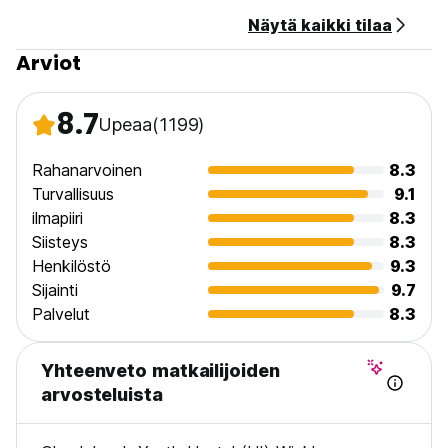
Näytä kaikki tilaa
Arviot
8.7
Upeaa
(1199)
Rahanarvoinen
8.3
Turvallisuus
9.1
ilmapiiri
8.3
Siisteys
8.3
Henkilöstö
9.3
Sijainti
9.7
Palvelut
8.3
Yhteenveto matkailijoiden
arvosteluista