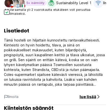
Sustainability Level 1
Ilma
5+ isännöity
Varaamalla yli 2 vuorokautta etukäteen voit peruuttaa
ilmaiseksi.
Lisatiedot
Tämä hostelli on hiljattain kunnostettu rantavaikutteisesti.
Kiinteistö on hyvin hoidettu, tilava, ja siinä on
poikkeukselliset mukavuudet, kuten biljardipöytä,
pingispöytä, suuri kaupallinen keittiö ja tilava ulkoalue, jossa
on grilli. Sen sijainti on erittäin kätevä, koska se on vain
lyhyen kävelymatkan päässä Townsvillen suosituista
kohteista, kuten Strandista, CBD:stä ja riutan päämajasta.
Coles-supermarket sijaitsee kätevästi vieressä, ja lähistöllä
on lukuisia ravintoloita ja kahviloita. Lisäksi vain kahden
minuutin päässä on rantapubi, joka tarjoaa päivittäisiä
erikoisuuksia.
lue lisää
Ilmoita
*** Huomaa, että tämä majoituspaikka kirjautuu sisään itse,
sinulle lähetetään sisäänkirjautumistiedot sähköpostitse***
Kiinteistön säännöt