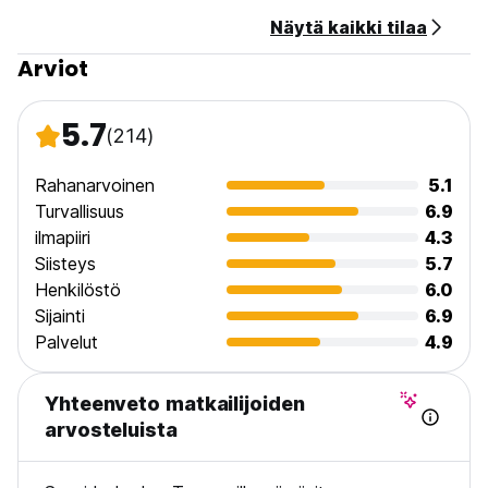
Uloskirjautuminen on klo 10
Näytä kaikki tilaa
Kaikkien asiakkaiden on esitettävä kansainvälinen passi tai
Arviot
hyväksyttävä kuvallinen henkilöllisyystodistus
sisäänkirjautumisen yhteydessä.
5.7
(214)
Huomaathan, että kaikissa huoneissa on jaettu kylpyhuone.
Kylpyhuoneita on yhteensä 6, ja mukavuudet siivotaan
Rahanarvoinen
5.1
päivittäin. (Auto-translated from original language)
Turvallisuus
6.9
ilmapiiri
4.3
Siisteys
5.7
Henkilöstö
6.0
Sijainti
6.9
Palvelut
4.9
Yhteenveto matkailijoiden
arvosteluista