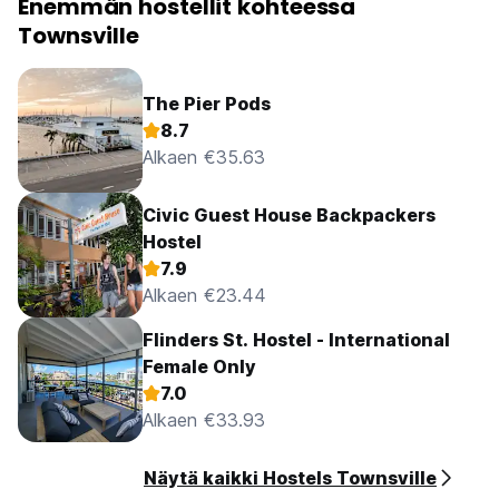
Enemmän hostellit kohteessa
Townsville
The Pier Pods
8.7
Alkaen €35.63
Civic Guest House Backpackers
Hostel
7.9
Alkaen €23.44
Flinders St. Hostel - International
Female Only
7.0
Alkaen €33.93
Näytä kaikki Hostels Townsville