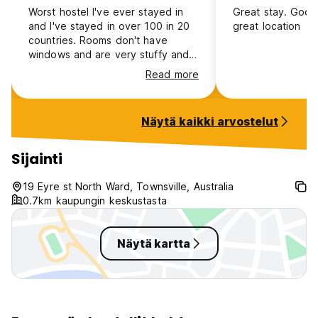
Worst hostel I've ever stayed in
Great stay. Goo
and I've stayed in over 100 in 20
great location
countries. Rooms don't have
windows and are very stuffy and
smelly damp/mouldy. No words for
Read more
the kitchen other than insanely
crowded and disgusting. There is
an online booking system. We
Näytä kaikki arvostelut
didn't see any staff during our
stay because it is self check in
which also means people don't
Sijainti
follow the rules or quiet time.
Everyone seemed to be living
19 Eyre st North Ward, Townsville, Australia
there long term and the rooms
0.7km kaupungin keskustasta
were so cluttered you could
barely walk in. Don't stay there
Näytä kartta