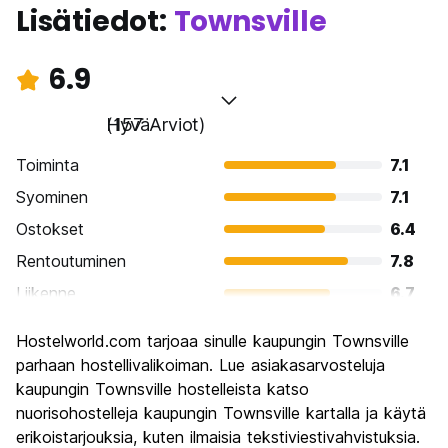
Lisätiedot:
Townsville
6.9
Hyvä
(157 Arviot)
Toiminta
7.1
Syominen
7.1
Ostokset
6.4
Rentoutuminen
7.8
Liikenne
6.7
Kiertoajelu
6.9
Hostelworld.com tarjoaa sinulle kaupungin Townsville
Kulttuuri
6.4
parhaan hostellivalikoiman. Lue asiakasarvosteluja
Yöelämä
kaupungin Townsville hostelleista katso
6.6
nuorisohostelleja kaupungin Townsville kartalla ja käytä
Rahanarvoinen
7.1
erikoistarjouksia, kuten ilmaisia tekstiviestivahvistuksia.