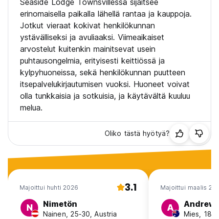
Seaside Lodge Townsvillessä sijaitsee
erinomaisella paikalla lähellä rantaa ja kauppoja.
Jotkut vieraat kokivat henkilökunnan
ystävälliseksi ja avuliaaksi. Viimeaikaiset
arvostelut kuitenkin mainitsevat usein
puhtausongelmia, erityisesti keittiössä ja
kylpyhuoneissa, sekä henkilökunnan puutteen
itsepalvelukirjautumisen vuoksi. Huoneet voivat
olla tunkkaisia ja sotkuisia, ja käytävältä kuuluu
melua.
Oliko tästä hyötyä?
3.1
Majoittui huhti 2026
Majoittui maalis 20
Nimetön
Andrew
N
A
Nainen, 25-30, Austria
Mies, 18-2