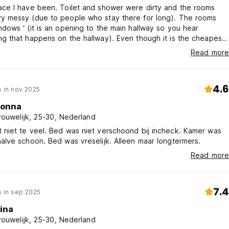
ace I have been. Toilet and shower were dirty and the rooms
y messy (due to people who stay there for long). The rooms
ndows ‘ (it is an opening to the main hallway so you hear
ng that happens on the hallway). Even though it is the cheapest
please dont do this to yourself.
Read more
4.6
 in nov 2025
onna
rouwelijk, 25-30, Nederland
 niet te veel. Bed was niet verschoond bij incheck. Kamer was
halve schoon. Bed was vreselijk. Alleen maar longtermers.
Read more
7.4
 in sep 2025
ina
rouwelijk, 25-30, Nederland