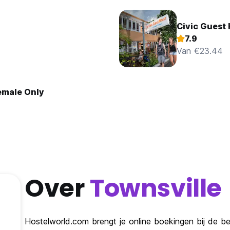
Civic Guest
7.9
Van €23.44
Female Only
Over
Townsville
Hostelworld.com brengt je online boekingen bij de bes