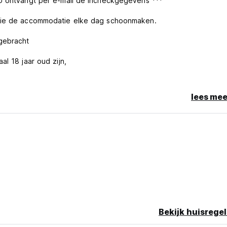
 U ontvangt per e-mail de incheckgegevens ***
 die de accommodatie elke dag schoonmaken.
gebracht
l 18 jaar oud zijn,
lees mee
ie.
ag vóór uw incheckdatum annuleren.
f in rekening gebracht.
hterlaten of gebruik maken van de faciliteiten, afhankelijk van 
l paspoort of een acceptabel identiteitsbewijs met foto te worde
Bekijk huisregel