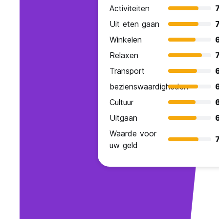
Activiteiten
7
Uit eten gaan
7
Winkelen
Relaxen
7
Transport
bezienswaardigheden
Cultuur
Uitgaan
Waarde voor
7
uw geld