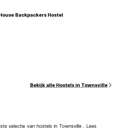
 House Backpackers Hostel
Bekijk alle Hostels in Townsville
te selectie van hostels in Townsville . Lees