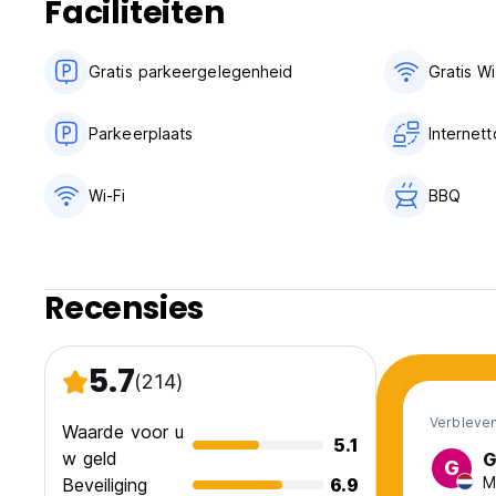
Faciliteiten
Houd er rekening mee dat alle kamers een gedeelde bad
Er zijn in totaal 6 badkamers en de voorzieningen worden 
Gratis parkeergelegenheid
Gratis Wi
Parkeerplaats
Internet
Wi-Fi
BBQ
Recensies
5.7
(214)
Verbleven
Waarde voor u
5.1
w geld
G
G
M
Beveiliging
6.9