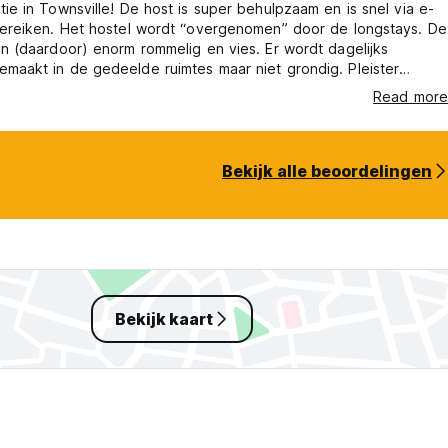
tie in Townsville! De host is super behulpzaam en is snel via e-
bereiken. Het hostel wordt “overgenomen” door de longstays. De
jn (daardoor) enorm rommelig en vies. Er wordt dagelijks
maakt in de gedeelde ruimtes maar niet grondig. Pleister
eeld liggen er drie dagen op de grond. Het is waar voor je geld,
Read more
t meer dan dat.
Bekijk alle beoordelingen
Bekijk kaart