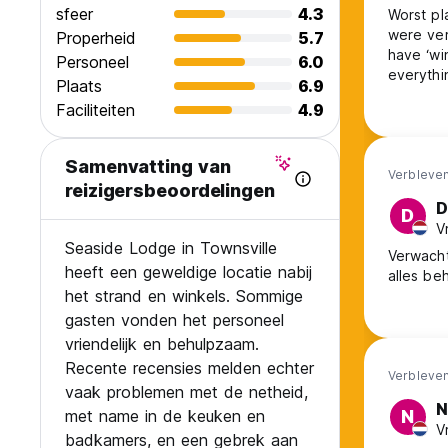
sfeer
4.3
Worst pl
were ver
Properheid
5.7
have ‘wi
Personeel
6.0
everythi
Plaats
6.9
option, 
Faciliteiten
4.9
Samenvatting van
Verbleven
reizigersbeoordelingen
D
D
V
Seaside Lodge in Townsville
Verwacht
heeft een geweldige locatie nabij
alles be
het strand en winkels. Sommige
gasten vonden het personeel
vriendelijk en behulpzaam.
Recente recensies melden echter
Verbleven
vaak problemen met de netheid,
N
met name in de keuken en
N
V
badkamers, en een gebrek aan