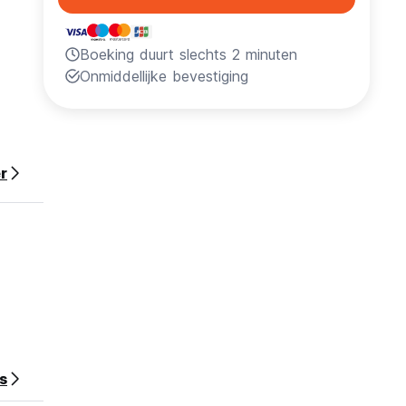
Boeking duurt slechts 2 minuten
Onmiddellijke bevestiging
r
de
n
s