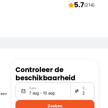
5.7
(214)
Controleer de
beschikbaarheid
Data
Gasten
d een
Zoeken