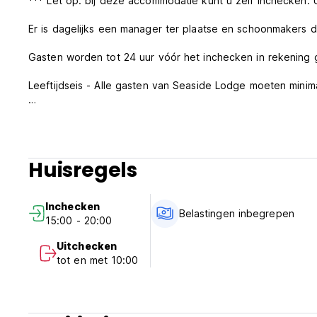
*** Let op: bij deze accommodatie kunt u zelf inchecken.
Er is dagelijks een manager ter plaatse en schoonmakers
Gasten worden tot 24 uur vóór het inchecken in rekening 
Leeftijdseis - Alle gasten van Seaside Lodge moeten minimaa
Onze rustige uren zijn van 22.00 tot 06.00 uur.
Alleen betalende gasten zijn toegestaan ​​in de accommodat
Huisregels
Annuleringen - voor standaardboekingen kunt u tot één d
Als u niet komt opdagen voor uw boeking, wordt uw verblij
Inchecken
Belastingen inbegrepen
15:00 - 20:00
Inchecken kan vanaf 15:00 uur. U kunt eerder uw bagage ac
schoonmakers voor het inchecken.
Uitchecken
Uitchecken is 10.00 uur
tot en met 10:00
Bij het inchecken dient voor alle gasten een internationaa
getoond.