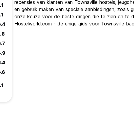
recensies van klanten van Townsville hostels, jeugdh
.1
en gebruik maken van speciale aanbiedingen, zoals g
.1
onze keuze voor de beste dingen die te zien en te doe
Hostelworld.com - de enige gids voor Townsville bac
6.4
.8
6.7
6.9
6.4
6.6
.1