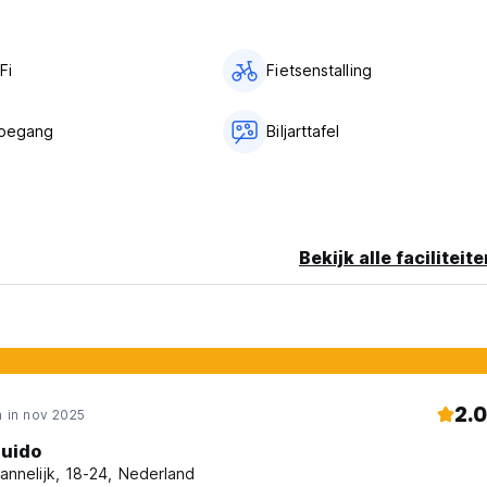
kamer hebben.
dagelijks schoongemaakt. (Auto-translated from original language
Fi
Fietsenstalling
toegang
Biljarttafel
Bekijk alle faciliteit
2.0
 in nov 2025
uido
annelijk, 18-24, Nederland