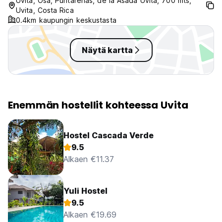
Uvita, Osa, Puntarenas, de la Asada Uvita, 700 mts,
Uvita, Costa Rica
0.4km kaupungin keskustasta
Näytä kartta
Enemmän hostellit kohteessa Uvita
Hostel Cascada Verde
9.5
Alkaen €11.37
Yuli Hostel
9.5
Alkaen €19.69