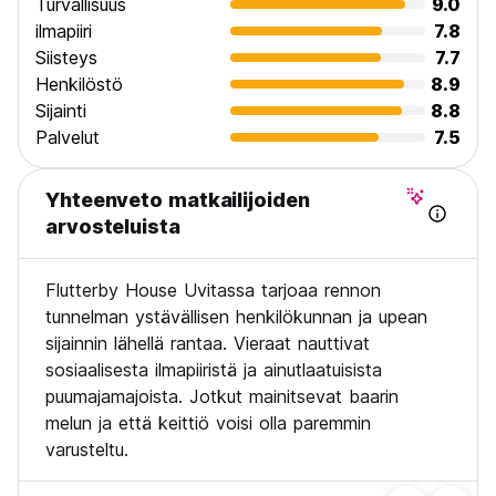
Turvallisuus
9.0
ilmapiiri
7.8
Siisteys
7.7
Henkilöstö
8.9
Sijainti
8.8
Palvelut
7.5
Yhteenveto matkailijoiden
arvosteluista
Flutterby House Uvitassa tarjoaa rennon
tunnelman ystävällisen henkilökunnan ja upean
sijainnin lähellä rantaa. Vieraat nauttivat
sosiaalisesta ilmapiiristä ja ainutlaatuisista
puumajamajoista. Jotkut mainitsevat baarin
melun ja että keittiö voisi olla paremmin
varusteltu.