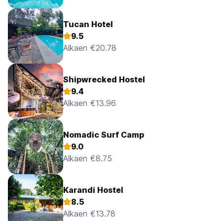
Tucan Hotel
9.5
Alkaen €20.78
Shipwrecked Hostel
9.4
Alkaen €13.96
Nomadic Surf Camp
9.0
Alkaen €8.75
Karandi Hostel
8.5
Alkaen €13.78