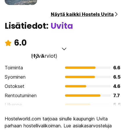
Näytä kaikki Hostels Uvita
Lisätiedot:
Uvita
6.0
Hyvä
(13 Arviot)
Toiminta
6.6
Syominen
6.5
Ostokset
4.6
Rentoutuminen
7.7
Liikenne
5.5
Kiertoajelu
6.5
Hostelworld.com tarjoaa sinulle kaupungin Uvita
Kulttuuri
5.7
parhaan hostellivalikoiman. Lue asiakasarvosteluja