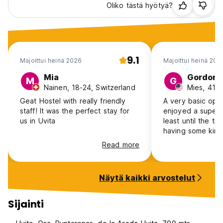
Oliko tästä hyötyä?
9.1
Majoittui heinä 2026
Majoittui heinä 202
Mia
Gordon
M
G
Nainen, 18-24, Switzerland
Mies, 41+
Geat Hostel with really friendly
A very basic open
staff! It was the perfect stay for
enjoyed a superb
us in Uvita
least until the tr
having some kind
the first light o
Read more
way too early in 
hiked down to t
found a place in 
Näytä kaikki arvostelut
enter far from th
entrance. Pure m
Sijainti