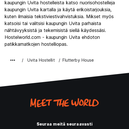
Yöelämä
kaupungin Uvita hostelleista katso nuorisohostelleja
4.8
kaupungin Uvita kartalla ja käytä erikoistarjouksia,
Rahanarvoinen
6.3
kuten ilmaisia tekstiviestivahvistuksia. Mikset myös
katsoisi tai valitsisi kaupungin Uvita parhaista
nähtävyyksistä ja tekemisistä siellä käydessäsi.
Hostelworld.com - kaupungin Uvita ehdoton
patikkamatkojen hostelliopas.
Uvita Hostellit
Flutterby House
Seuraa meitä seuraavasti