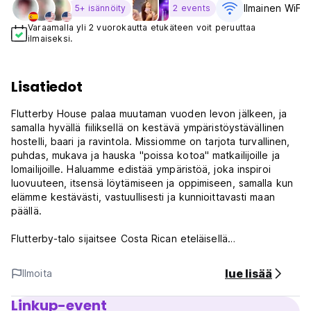
Ilmainen WiFi
5+ isännöity
2 events
Varaamalla yli 2 vuorokautta etukäteen voit peruuttaa
ilmaiseksi.
Lisatiedot
Flutterby House palaa muutaman vuoden levon jälkeen, ja
samalla hyvällä fiiliksellä on kestävä ympäristöystävällinen
hostelli, baari ja ravintola. Missiomme on tarjota turvallinen,
puhdas, mukava ja hauska "poissa kotoa" matkailijoille ja
lomailijoille. Haluamme edistää ympäristöä, joka inspiroi
luovuuteen, itsensä löytämiseen ja oppimiseen, samalla kun
elämme kestävästi, vastuullisesti ja kunnioittavasti maan
päällä.
Flutterby-talo sijaitsee Costa Rican eteläisellä
Tyynellämerellä kauniissa Uvitan kaupungissa. Hostellimme
on kuuluisan Marino Ballenan kansallispuiston ja lukuisten
lue lisää
Ilmoita
luonnonnähtävyyksien vieressä.
Linkup-event
Flutterby house on kaunis ekologinen puiden ympäröimä