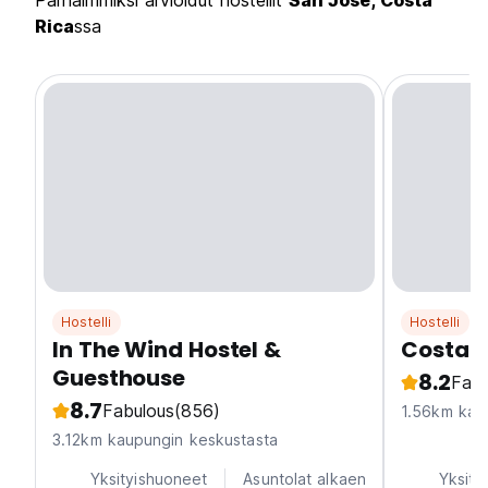
Parhaimmiksi arvioidut hostellit
San Jose, Costa
Rica
ssa
Hostelli
Hostelli
In The Wind Hostel &
Costa 
Guesthouse
8.2
Fabu
8.7
Fabulous
(856)
1.56km kau
3.12km kaupungin keskustasta
Yksityishuoneet
Asuntolat alkaen
Yksity