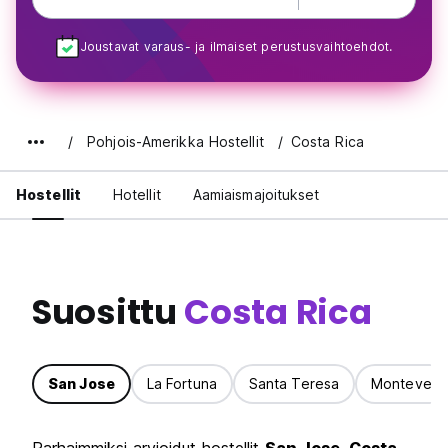
Joustavat varaus- ja ilmaiset perustusvaihtoehdot.
Pohjois-Amerikka Hostellit
Costa Rica
Hostellit
Hotellit
Aamiaismajoitukset
Suosittu
Costa Rica
San Jose
La Fortuna
Santa Teresa
Monteverd