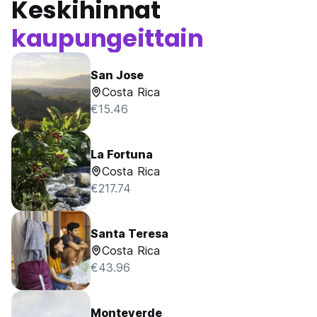
Keskihinnat
kaupungeittain
San Jose
Costa Rica
€15.46
La Fortuna
Costa Rica
€217.74
Santa Teresa
Costa Rica
€43.96
Monteverde