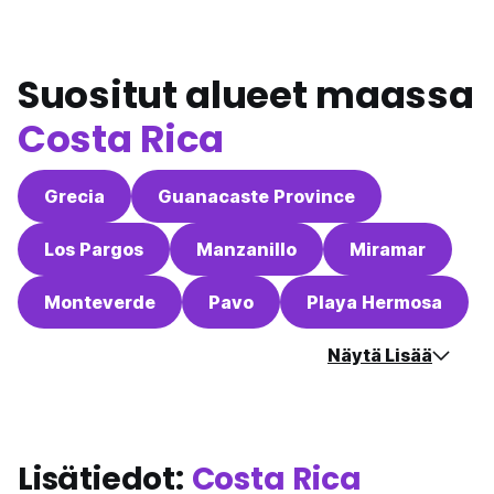
Suositut alueet maassa
Costa Rica
Grecia
Guanacaste Province
Los Pargos
Manzanillo
Miramar
Monteverde
Pavo
Playa Hermosa
Näytä Lisää
Lisätiedot:
Costa Rica