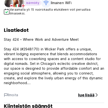
Ilmainen WiFi
isännöity
Varaamalla yli 15 vuorokautta etukäteen voit peruuttaa
ilmaiseksi.
Lisatiedot
Stay 424 – Where Work and Adventure Meet
Stay 424 (#2948170) in Wicker Park offers a unique,
vibrant lodging experience that blends accommodations
with access to coworking spaces and a content studio for
digital nomads. Set in Chicago’s eclectic creative district,
our space is designed to provide affordable comfort and an
engaging social atmosphere, allowing you to connect,
create, and explore the lively urban energy of this dynamic
neighborhood.
Accommodation:
lue lisää
Ilmoita
Private Rooms
Kiinteistön säännöt
Choose from five thoughtfully designed private rooms,