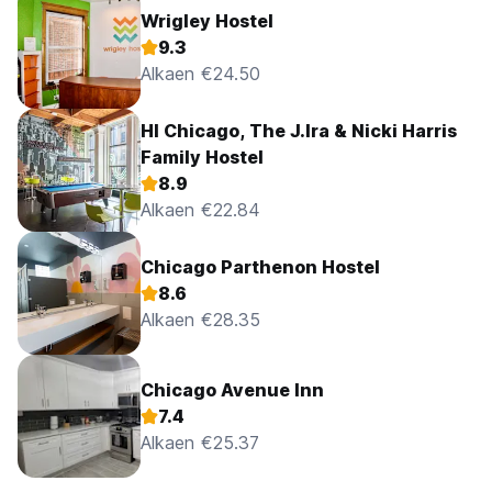
Wrigley Hostel
9.3
Alkaen €24.50
HI Chicago, The J.Ira & Nicki Harris
Family Hostel
8.9
Alkaen €22.84
Chicago Parthenon Hostel
8.6
Alkaen €28.35
Chicago Avenue Inn
7.4
Alkaen €25.37