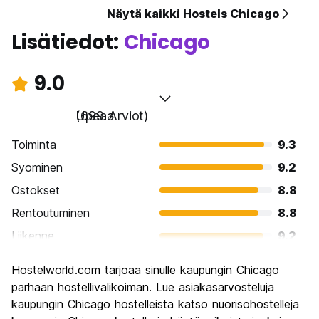
Näytä kaikki Hostels Chicago
Lisätiedot:
Chicago
9.0
Upeaa
(699 Arviot)
Toiminta
9.3
Syominen
9.2
Ostokset
8.8
Rentoutuminen
8.8
Liikenne
9.2
Kiertoajelu
9.3
Hostelworld.com tarjoaa sinulle kaupungin Chicago
Kulttuuri
9.3
parhaan hostellivalikoiman. Lue asiakasarvosteluja
Yöelämä
kaupungin Chicago hostelleista katso nuorisohostelleja
8.6