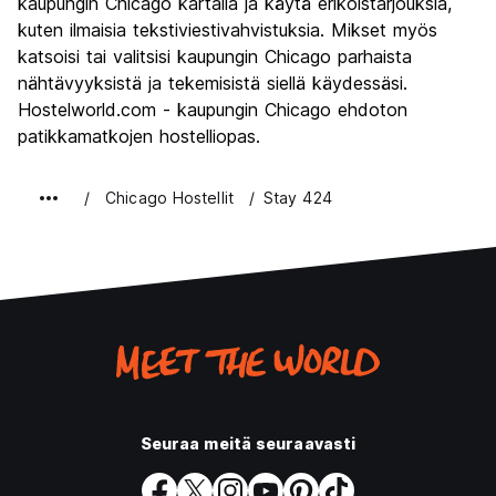
kaupungin Chicago kartalla ja käytä erikoistarjouksia,
Rahanarvoinen
8.3
kuten ilmaisia tekstiviestivahvistuksia. Mikset myös
katsoisi tai valitsisi kaupungin Chicago parhaista
nähtävyyksistä ja tekemisistä siellä käydessäsi.
Hostelworld.com - kaupungin Chicago ehdoton
patikkamatkojen hostelliopas.
Chicago Hostellit
Stay 424
Seuraa meitä seuraavasti