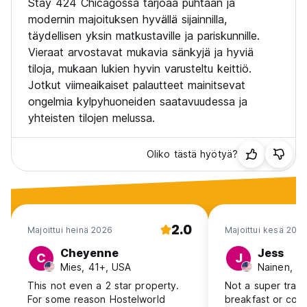
Stay 424 Chicagossa tarjoaa puhtaan ja
non-refundable.
modernin majoituksen hyvällä sijainnilla,
täydellisen yksin matkustaville ja pariskunnille.
Check-in: 15:00 to 23:00
Vieraat arvostavat mukavia sänkyjä ja hyviä
tiloja, mukaan lukien hyvin varusteltu keittiö.
Check-out: 06:00 to 11:00
Jotkut viimeaikaiset palautteet mainitsevat
Payment accepted by credit or debit card at the time of
ongelmia kylpyhuoneiden saatavuudessa ja
booking.
yhteisten tilojen melussa.
Breakfast not included.
Oliko tästä hyötyä?
General:
24-hour reception
No curfew
2.0
Majoittui heinä 2026
Majoittui kesä 202
#2948170
Cheyenne
Jess
C
J
Mies, 41+, USA
Nainen, 2
This not even a 2 star property.
Not a super tradi
For some reason Hostelworld
breakfast or coff