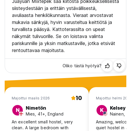
Juayuan Mixtepek saa kiitosta poikkeuksellisesta
siisteydestään ja erittäin ystävällisestä,
avuliaasta henkilökunnasta. Vieraat arvostavat
mukavia sänkyjä, hyvin varusteltua keittiötä ja
turvallista pääsyä. Kattoterassilta on upeat
näkymät tulivuorille. Se on loistava valinta
pariskunnille ja yksin matkustaville, jotka etsivät
rentouttavaa majoitusta.
Oliko tästä hyötyä?
10
Majoittui maalis 2026
Majoittui helmi 202
Nimetön
Kelsey
N
K
Mies, 41+, England
Nainen, 1
An excellent small hostel, very
Amazing, welcomi
clean. A large bedroom with
quiet hostel in 