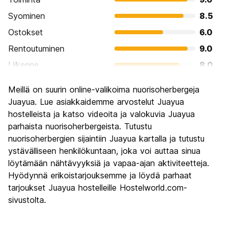
Syominen
8.5
Ostokset
6.0
Rentoutuminen
9.0
Liikenne
8.0
Kiertoajelu
7.0
Meillä on suurin online-valikoima nuorisoherbergeja
Kulttuuri
7.5
Juayua. Lue asiakkaidemme arvostelut Juayua
Yöelämä
hostelleista ja katso videoita ja valokuvia Juayua
7.0
parhaista nuorisoherbergeista. Tutustu
Rahanarvoinen
8.5
nuorisoherbergien sijaintiin Juayua kartalla ja tutustu
ystävälliseen henkilökuntaan, joka voi auttaa sinua
löytämään nähtävyyksiä ja vapaa-ajan aktiviteetteja.
Hyödynnä erikoistarjouksemme ja löydä parhaat
tarjoukset Juayua hostelleille Hostelworld.com-
sivustolta.