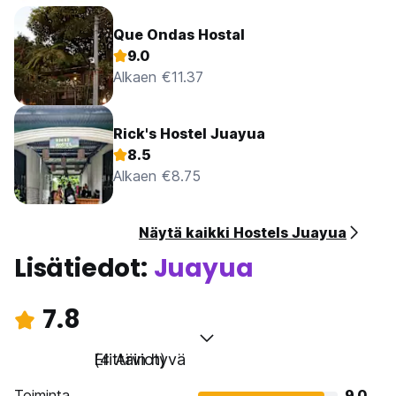
Que Ondas Hostal
9.0
Alkaen €11.37
Rick's Hostel Juayua
8.5
Alkaen €8.75
Näytä kaikki Hostels Juayua
Lisätiedot:
Juayua
7.8
Erittäin hyvä
(4 Arviot)
Toiminta
9.0