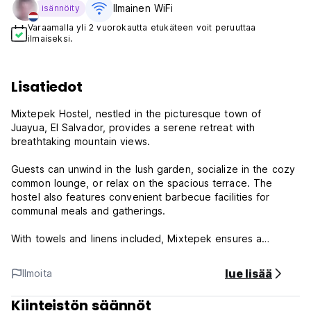
Ilmainen WiFi
isännöity
Varaamalla yli 2 vuorokautta etukäteen voit peruuttaa
ilmaiseksi.
Lisatiedot
Mixtepek Hostel, nestled in the picturesque town of
Juayua, El Salvador, provides a serene retreat with
breathtaking mountain views.
Guests can unwind in the lush garden, socialize in the cozy
common lounge, or relax on the spacious terrace. The
hostel also features convenient barbecue facilities for
communal meals and gatherings.
With towels and linens included, Mixtepek ensures a
comfortable and welcoming stay for all travelers.
lue lisää
Ilmoita
Mixtepek Policy and Conditions:
Kiinteistön säännöt
Cancellation Policy: 1 day before arrival. In case of a late