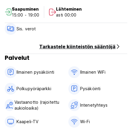
cancellation or No Show, you will be charged the first night
Saapuminen
Lähteminen
of your stay.
15:00 - 19:00
asti 00:00
Check in from 15.00 to 19.00
Check out before 13.00
Sis. verot
Payment upon arrival by cash only
Taxes included
Tarkastele kiinteistön sääntöjä
Breakfast not included
Palvelut
General:
24 hours reception
Ilmainen pysäköinti
Ilmainen WiFi
No pets allowed
Polkupyöräparkki
Pysäköinti
Vastaanotto (rajoitettu
Intenetyhteys
aukioloaika)
Kaapeli-TV
Wi-Fi