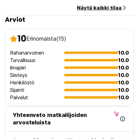
Näytä kaikki tilaa
Arviot
10
Erinomaista
(15)
Rahanarvoinen
10.0
Turvallisuus
10.0
ilmapiiri
10.0
Siisteys
10.0
Henkilöstö
10.0
Sijainti
10.0
Palvelut
10.0
Yhteenveto matkailijoiden
arvosteluista