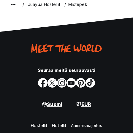
Juayua Hostellit
Mixtepek
Seuraa meitä seuraavasti
Suomi
EUR
Hostellit
Hotellit
Aamiaismajoitus