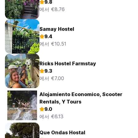
9.8
에서 €8.76
Samay Hostel
9.4
에서 €10.51
Ricks Hostel Farmstay
9.3
에서 €7.00
Alojamiento Economico, Scooter
Rentals, Y Tours
9.0
에서 €6.13
Que Ondas Hostal