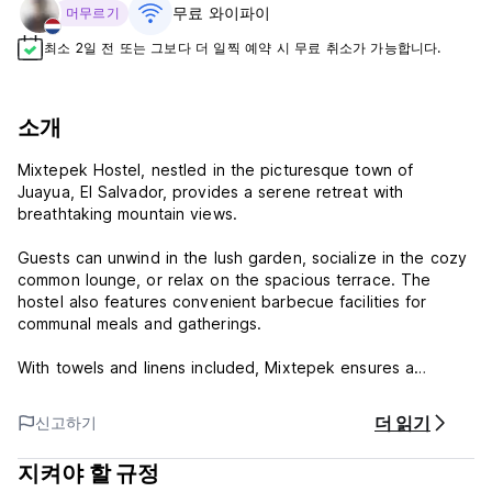
무료 와이파이
머무르기
최소 2일 전 또는 그보다 더 일찍 예약 시 무료 취소가 가능합니다.
소개
Mixtepek Hostel, nestled in the picturesque town of
Juayua, El Salvador, provides a serene retreat with
breathtaking mountain views.
Guests can unwind in the lush garden, socialize in the cozy
common lounge, or relax on the spacious terrace. The
hostel also features convenient barbecue facilities for
communal meals and gatherings.
With towels and linens included, Mixtepek ensures a
comfortable and welcoming stay for all travelers.
더 읽기
신고하기
Mixtepek Policy and Conditions:
지켜야 할 규정
Cancellation Policy: 1 day before arrival. In case of a late