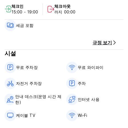
cancellation or No Show, you will be charged the first night
체크인
체크아웃
of your stay.
15:00 - 19:00
까지 00:00
Check in from 15.00 to 19.00
Check out before 13.00
세금 포함
Payment upon arrival by cash only
Taxes included
규정 보기
Breakfast not included
시설
General:
24 hours reception
무료 주차장
무료 와이파이
No pets allowed
자전거 주차장
주차
안내 데스크(운영 시간 제
인터넷 사용
한)
케이블 TV
Wi-Fi