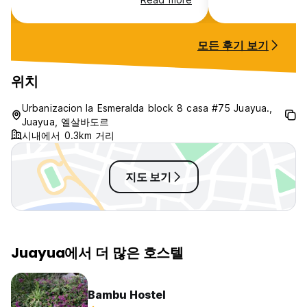
with a huge new fridge that
personal and incr
dispensed filtered water and ice
recommendations
cubes. The location was just a
markets to hikes
모든 후기 보기
few minutes safe walk into the
rentals. There wa
main town, and the 238 bus
private rooftop v
passes just outside. Small shops
volcanoes and it
위치
nearby. Very secure, with
anytime of night
electronic number codes for
clean and the ho
Urbanizacion la Esmeralda block 8 casa #75 Juayua.,
access. The host provides an
kitchen are very 
Juayua, 엘살바도르
excellent guide to th surrounding
recommend in Ju
시내에서 0.3km 거리
area. Thoroughly recommended.
지도 보기
Juayua에서 더 많은 호스텔
Bambu Hostel