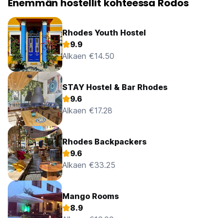
Enemmän hostellit kohteessa Rodos
Rhodes Youth Hostel
9.9
Alkaen €14.50
STAY Hostel & Bar Rhodes
9.6
Alkaen €17.28
Rhodes Backpackers
9.6
Alkaen €33.25
Mango Rooms
8.9