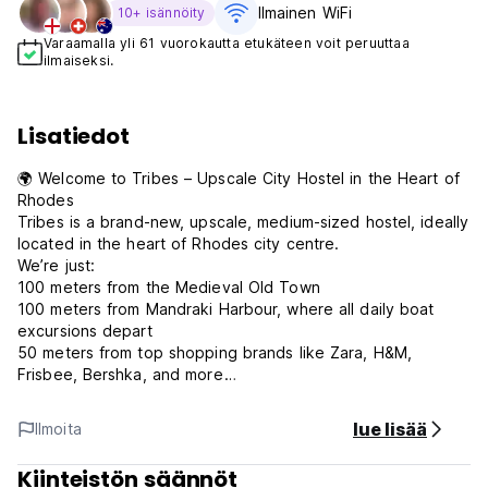
Ilmainen WiFi
10+ isännöity
Varaamalla yli 61 vuorokautta etukäteen voit peruuttaa
ilmaiseksi.
Lisatiedot
🌍 Welcome to Tribes – Upscale City Hostel in the Heart of
Rhodes
Tribes is a brand-new, upscale, medium-sized hostel, ideally
located in the heart of Rhodes city centre.
We’re just:
100 meters from the Medieval Old Town
100 meters from Mandraki Harbour, where all daily boat
excursions depart
50 meters from top shopping brands like Zara, H&M,
Frisbee, Bershka, and more
Whether you're here to explore, relax, or work remotely,
Tribes offers a stylish, central, and affordable base.
lue lisää
Ilmoita
🛏️ Accommodation
Kiinteistön säännöt
We can host a total of 26 guests in 5 comfortable