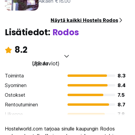
Alkaen €16.00
Näytä kaikki Hostels Rodos
Lisätiedot:
Rodos
8.2
Upeaa
(88 Arviot)
Toiminta
8.3
Syominen
8.4
Ostokset
7.5
Rentoutuminen
8.7
Liikenne
7.8
Kiertoajelu
8.4
Hostelworld.com tarjoaa sinulle kaupungin Rodos
Kulttuuri
8.8