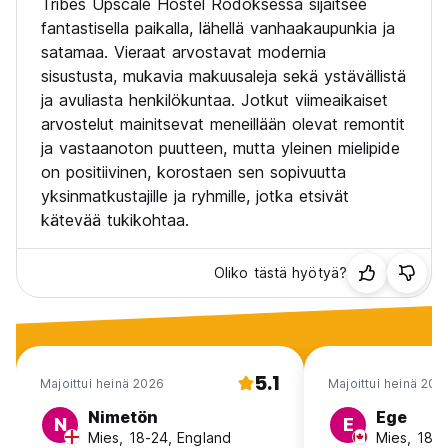
Tribes Upscale Hostel Rodoksessa sijaitsee
Cancellation policy: Free cancellation up to 60 days before
fantastisella paikalla, lähellä vanhaakaupunkia ja
arrival
satamaa. Vieraat arvostavat modernia
Late cancellations or no-shows: charged the first night’s
sisustusta, mukavia makuusaleja sekä ystävällistä
stay
ja avuliasta henkilökuntaa. Jotkut viimeaikaiset
🎒 Why Choose Tribes?
arvostelut mainitsevat meneillään olevat remontit
ja vastaanoton puutteen, mutta yleinen mielipide
If you’re looking for a centrally located, affordable, and
on positiivinen, korostaen sen sopivuutta
comfortable place to stay in Rhodes, Tribes Upscale Hostel
yksinmatkustajille ja ryhmille, jotka etsivät
is the perfect choice. We welcome travellers from all walks
kätevää tukikohtaa.
of life – solo adventurers, remote workers, island hoppers,
and everyone in between.
Oliko tästä hyötyä?
We look forward to hosting you in Rhodes!
5.1
Majoittui heinä 2026
Majoittui heinä 202
Nimetön
Ege
N
E
Mies, 18-24, England
Mies, 18-