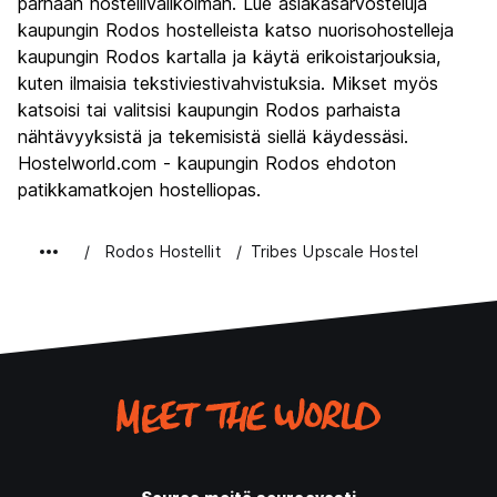
parhaan hostellivalikoiman. Lue asiakasarvosteluja
Yöelämä
kaupungin Rodos hostelleista katso nuorisohostelleja
7.5
kaupungin Rodos kartalla ja käytä erikoistarjouksia,
Rahanarvoinen
8.0
kuten ilmaisia tekstiviestivahvistuksia. Mikset myös
katsoisi tai valitsisi kaupungin Rodos parhaista
nähtävyyksistä ja tekemisistä siellä käydessäsi.
Hostelworld.com - kaupungin Rodos ehdoton
patikkamatkojen hostelliopas.
Rodos Hostellit
Tribes Upscale Hostel