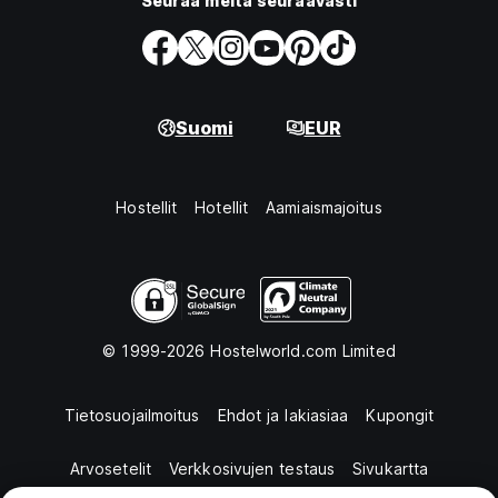
Seuraa meitä seuraavasti
Suomi
EUR
Hostellit
Hotellit
Aamiaismajoitus
© 1999-2026 Hostelworld.com Limited
Tietosuojailmoitus
Ehdot ja lakiasiaa
Kupongit
Arvosetelit
Verkkosivujen testaus
Sivukartta