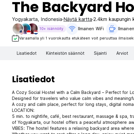
The Backyard Ho
Yogyakarta
,
Indonesia
Näytä kartta
2.4km kaupungin 
Ilmainen WiFi
Ilmainen
10+ isännöity
Varaamalla yli 1 vuorokautta etukäteen voit peruuttaa ilmaiseks
Lisatiedot
Kiinteistön säännöt
Sijainti
Arviot
Lisatiedot
A Cozy Social Hostel with a Calm Backyard – Perfect for L
Designed for travelers who value calm vibes and meaningfu
A cozy and calm place, perfect for long stays, digital nom
LOCATION:
5 min. to nightlife, café, best restaurant, massage & spa, 
of Yogyakarta, our hostel offers a peaceful atmosphere awa
VIBES: The hostel features a relaxing backyard area where