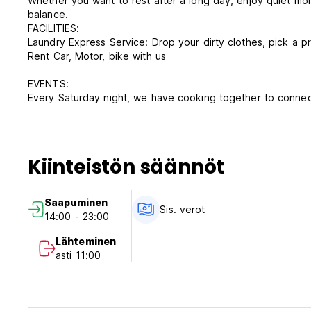
Whether you want to rest after a long day, enjoy quiet mor
balance.
FACILITIES:
Laundry Express Service: Drop your dirty clothes, pick a p
Rent Car, Motor, bike with us
EVENTS:
Every Saturday night, we have cooking together to connect
FREE BREAKFAST, Yay! This what mostly traveller mentione
Hostel Policies:
Payment Cash only or payment during your reservation
Check in: 2PM
Kiinteistön säännöt
Check out: 11AM
Payment on arrival: CASH ONLY
Tax included
Saapuminen
Smoking Areas provided at the garden only
Sis. verot
14:00 - 23:00
Lähteminen
asti 11:00