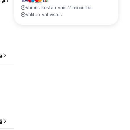
ight
Varaus kestää vain 2 minuuttia
Välitön vahvistus
ää
ä