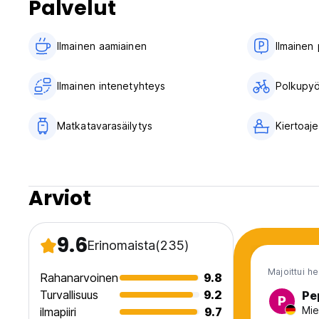
Palvelut
Ilmainen aamiainen‎
Ilmainen 
Ilmainen intenetyhteys
Polkupyö
Matkatavarasäilytys
Kiertoaje
Arviot
9.6
Erinomaista
(235)
Majoittui h
Rahanarvoinen
9.8
Turvallisuus
9.2
Pe
P
Mie
ilmapiiri
9.7