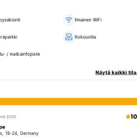
pysäköinti
Ilmainen WiFi
räparkki
Kokoustila
lu- / matkainfopiste
Näytä kaikki tila
10
einä 2026
pe
s, 18-24, Germany