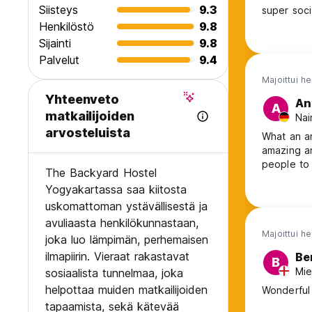
Siisteys
9.3
super soci
Henkilöstö
9.8
Sijainti
9.8
Palvelut
9.4
Majoittui h
Yhteenveto
An
A
matkailijoiden
Nai
arvosteluista
What an am
amazing an
people to 
The Backyard Hostel
Yogyakartassa saa kiitosta
uskomattoman ystävällisestä ja
avuliaasta henkilökunnastaan,
Majoittui h
joka luo lämpimän, perhemaisen
ilmapiirin. Vieraat rakastavat
Be
B
Mie
sosiaalista tunnelmaa, joka
helpottaa muiden matkailijoiden
Wonderful 
tapaamista, sekä kätevää