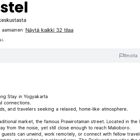
stel
keskustasta
Näytä kaikki 32 tilaa
 aamiainen‎
i.
Ilmoita
ong Stay in Yogyakarta
l connections.
ads, and travelers seeking a relaxed, home-like atmosphere.
traditional market, the famous Prawirotaman street. Located in the 
y from the noise, yet still close enough to reach Malioboro.
 guests can unwind, work remotely, or connect with fellow travel