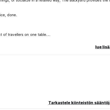
nings, or socialize in a relaxed way, The Backyard provides the r
rice, done.
 of travellers on one table.
d.
lue lis
Tarkastele kiinteistön sääntöj