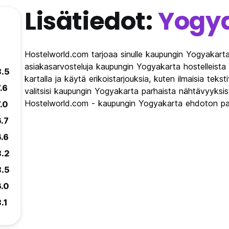
Lisätiedot:
Yogy
Hostelworld.com tarjoaa sinulle kaupungin Yogyakarta
asiakasarvosteluja kaupungin Yogyakarta hostelleista
8.5
kartalla ja käytä erikoistarjouksia, kuten ilmaisia teks
.6
valitsisi kaupungin Yogyakarta parhaista nähtävyyksist
Hostelworld.com - kaupungin Yogyakarta ehdoton pat
.0
6.7
6.6
8.2
8.5
6.0
.1