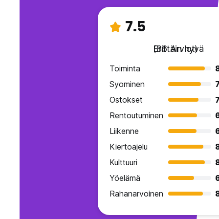
7.5
Erittäin hyvä
(86 Arviot)
Toiminta
Syominen
7
Ostokset
7
Rentoutuminen
Liikenne
Kiertoajelu
Kulttuuri
Yöelämä
Rahanarvoinen
8