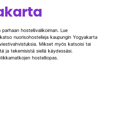
akarta
 parhaan hostellivalikoiman. Lue
 katso nuorisohostelleja kaupungin Yogyakarta
tiviestivahvistuksia. Mikset myös katsoisi tai
ä ja tekemisistä siellä käydessäsi.
ikkamatkojen hostelliopas.