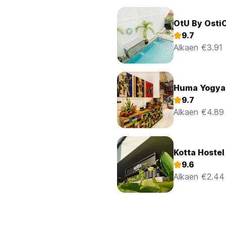
OtU By Osti
9.7
Alkaen €3.91
Huma Yogyak
9.7
Alkaen €4.89
Kotta Hostel
9.6
Alkaen €2.44