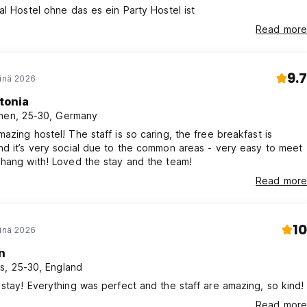
al Hostel ohne das es ein Party Hostel ist
Read more
9.7
einä 2026
tonia
nen, 25-30, Germany
azing hostel! The staff is so caring, the free breakfast is
d it’s very social due to the common areas - very easy to meet
hang with! Loved the stay and the team!
Read more
10
einä 2026
n
s, 25-30, England
stay! Everything was perfect and the staff are amazing, so kind!
Read more