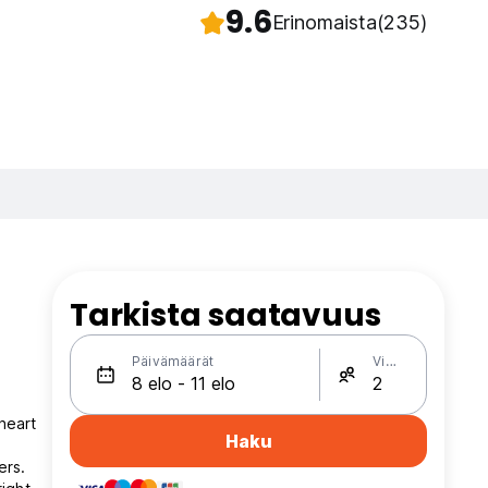
9.6
Erinomaista
(235)
Tarkista saatavuus
Päivämäärät
Vieraat
heart
Haku
ers.