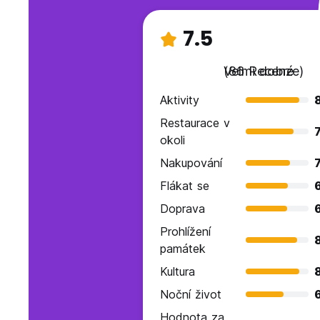
7.5
Velmi dobré
(86 Recenze)
Aktivity
Restaurace v
7
okoli
Nakupování
7
Flákat se
Doprava
Prohlížení
památek
Kultura
Noční život
Hodnota za