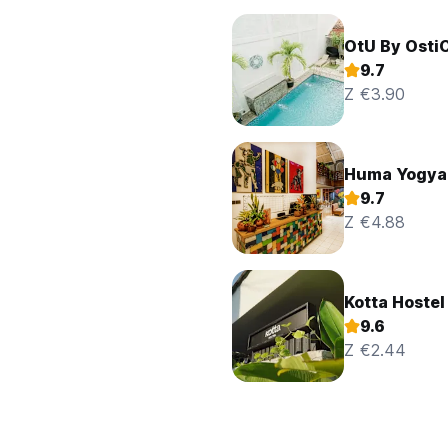
OtU By Osti
9.7
Z €3.90
Huma Yogyak
9.7
Z €4.88
Kotta Hostel
9.6
Z €2.44