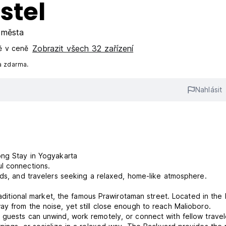
stel
 města
Zobrazit všech 32 zařízení
ě v ceně‎
a zdarma.
Nahlásit
ong Stay in Yogyakarta
l connections.
ads, and travelers seeking a relaxed, home-like atmosphere.
traditional market, the famous Prawirotaman street. Located in the 
y from the noise, yet still close enough to reach Malioboro.
 guests can unwind, work remotely, or connect with fellow travel