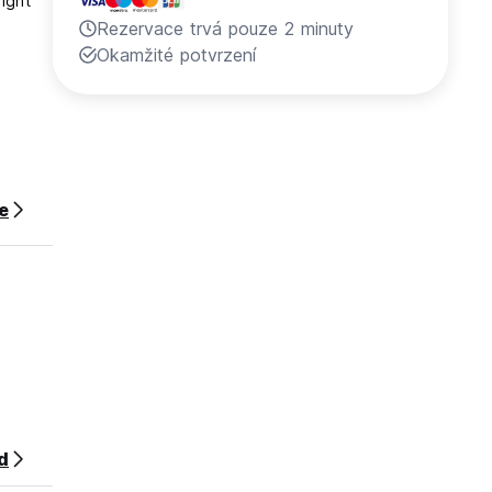
ight
Rezervace trvá pouze 2 minuty
Okamžité potvrzení
ce
d