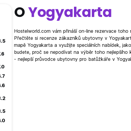
O
Yogyakarta
Hostelworld.com vám přináší on-line rezervace toho 
Přečtěte si recenze zákazníků ubytovny v Yogyakart
8.5
mapě Yogyakarta a využijte speciálních nabídek, ja
budete, proč se nepodívat na výběr toho nejlepšího 
.6
- nejlepší průvodce ubytovny pro batůžkáře v Yogya
.0
6.7
6.6
8.2
8.5
6.0