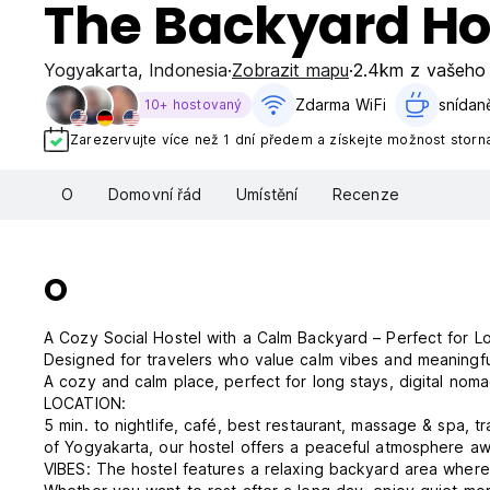
The Backyard Ho
Yogyakarta
,
Indonesia
Zobrazit mapu
2.4km z vašeho
Zdarma WiFi
snídan
10+ hostovaný
Zarezervujte více než 1 dní předem a získejte možnost storn
O
Domovní řád
Umístění
Recenze
O
A Cozy Social Hostel with a Calm Backyard – Perfect for L
Designed for travelers who value calm vibes and meaningfu
A cozy and calm place, perfect for long stays, digital nom
LOCATION:
5 min. to nightlife, café, best restaurant, massage & spa, 
of Yogyakarta, our hostel offers a peaceful atmosphere awa
VIBES: The hostel features a relaxing backyard area where