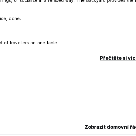
nings, or socialize in a relaxed way, The Backyard provides the r
rice, done.
 of travellers on one table.
d.
Přečtěte si ví
Zobrazit domovní řá