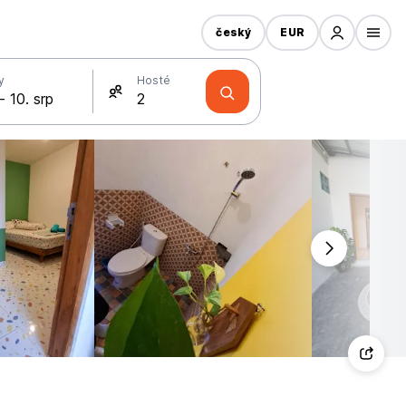
český
EUR
y
Hosté