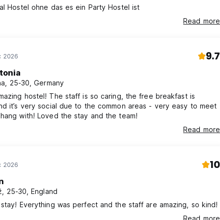
al Hostel ohne das es ein Party Hostel ist
Read more
9.7
c 2026
tonia
a, 25-30, Germany
azing hostel! The staff is so caring, the free breakfast is
d it’s very social due to the common areas - very easy to meet
hang with! Loved the stay and the team!
Read more
10
c 2026
n
, 25-30, England
stay! Everything was perfect and the staff are amazing, so kind!
Read more