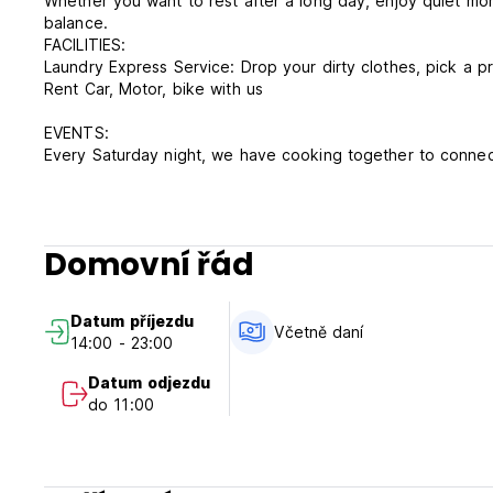
Whether you want to rest after a long day, enjoy quiet mor
balance.
FACILITIES:
Laundry Express Service: Drop your dirty clothes, pick a p
Rent Car, Motor, bike with us
EVENTS:
Every Saturday night, we have cooking together to connect
FREE BREAKFAST, Yay! This what mostly traveller mentione
Hostel Policies:
Payment Cash only or payment during your reservation
Check in: 2PM
Domovní řád
Check out: 11AM
Payment on arrival: CASH ONLY
Tax included
Datum příjezdu
Smoking Areas provided at the garden only
Včetně daní
14:00 - 23:00
Datum odjezdu
do 11:00