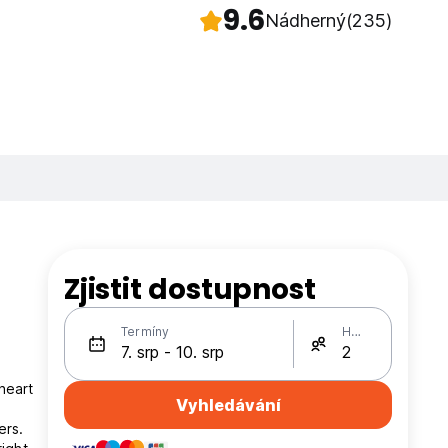
9.6
Nádherný
(235)
Zjistit dostupnost
Termíny
Hosté
heart
Vyhledávání
ers.