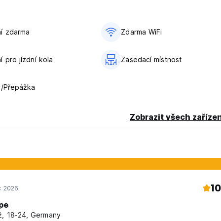
í zdarma
Zdarma WiFi
 pro jízdní kola
Zasedací místnost
a/Přepážka
Zobrazit všech zařízen
10
c 2026
pe
, 18-24, Germany