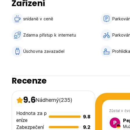
Zařízení
snídaně v ceně‎
Parkován
Zdarma přístup k internetu
Parkování
Úschovna zavazadel
Prohlídk
Recenze
9.6
Nádherný
(235)
Zůstal v čv
Hodnota za p
9.8
eníze
Pe
P
Muž
Zabezpečení
9.2