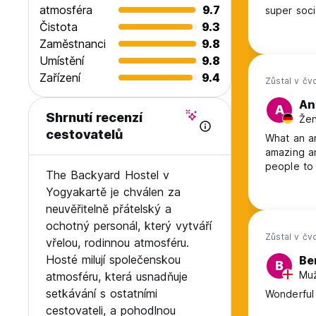
atmosféra
9.7
super soci
Čistota
9.3
Zaměstnanci
9.8
Umístění
9.8
Zařízení
9.4
Zůstal v čv
An
A
Shrnutí recenzí
Žen
cestovatelů
What an am
amazing an
people to 
The Backyard Hostel v
Yogyakartě je chválen za
neuvěřitelně přátelský a
ochotný personál, který vytváří
Zůstal v čv
vřelou, rodinnou atmosféru.
Hosté milují společenskou
Be
B
Muž
atmosféru, která usnadňuje
setkávání s ostatními
Wonderful 
cestovateli, a pohodlnou