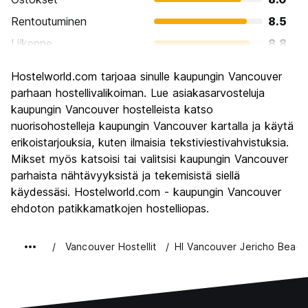
Rentoutuminen
8.5
Liikenne
8.8
Kiertoajelu
8.6
Hostelworld.com tarjoaa sinulle kaupungin Vancouver
Kulttuuri
8.0
parhaan hostellivalikoiman. Lue asiakasarvosteluja
Yöelämä
kaupungin Vancouver hostelleista katso
8.0
nuorisohostelleja kaupungin Vancouver kartalla ja käytä
Rahanarvoinen
7.1
erikoistarjouksia, kuten ilmaisia tekstiviestivahvistuksia.
Mikset myös katsoisi tai valitsisi kaupungin Vancouver
parhaista nähtävyyksistä ja tekemisistä siellä
käydessäsi. Hostelworld.com - kaupungin Vancouver
ehdoton patikkamatkojen hostelliopas.
Vancouver Hostellit
HI Vancouver Jericho Beach