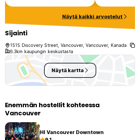
Näytä kaikki arvostelut
Sijainti
1515 Discovery Street, Vancouver, Vancouver, Kanada
6.3km kaupungin keskustasta
Näytä kartta
Enemmän hostellit kohteessa
Vancouver
HI Vancouver Downtown
9.1