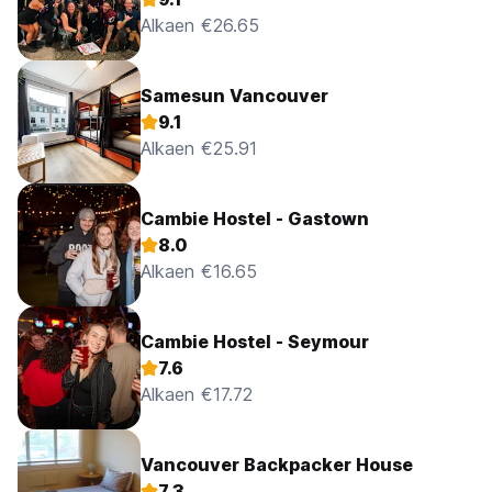
Alkaen €26.65
Samesun Vancouver
9.1
Alkaen €25.91
Cambie Hostel - Gastown
8.0
Alkaen €16.65
Cambie Hostel - Seymour
7.6
Alkaen €17.72
Vancouver Backpacker House
7.3