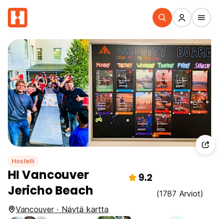
Hostelli
HI Vancouver
9.2
Jericho Beach
(1787 Arviot)
Vancouver · Näytä kartta