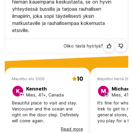
hieman kauempana keskustasta, se on hyvin
yhteydessä bussilla ja tarjoaa rauhallisen
ilmapiirin, joka sopii täydellisesti yksin
matkustaville ja rauhallisempaa kokemusta
etsiville.
Oliko tästä hyötyä?
10
Majoittui elo 2026
Majoittui heinä 202
Kenneth
Michael
K
M
Mies, 41+, Canada
Mies, 41+
Beautiful place to visit and stay.
It's fine for what it
Vancouver and the ocean are
trek to get to m
right on the door step. Definitely
general stores, bu
will come again.
you play for a fin
the beach.
Read more