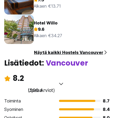
Alkaen €13.71
Hotel Willo
9.6
Alkaen €34.27
Näytä kaikki Hostels Vancouver
Lisätiedot:
Vancouver
8.2
Upeaa
(506 Arviot)
Toiminta
8.7
Syominen
8.4
Ostokset
8.0