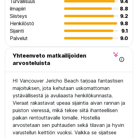
Turvallisuus
9.4
estääksesi "no-show" -maksut ja jäljellä olevan varauksen
ilmapiiri
8.8
peruutuksen.
Siisteys
9.2
Henkilöstö
9.8
Jaetut makuusalityyliset huoneet ovat 13-vuotiaille ja sitä
Sijainti
9.1
vanhemmille vieraille. Alaikäisten mukana tulee olla heidän
laillinen huoltajansa. 12-vuotiaat ja sitä nuoremmat lapset
Palvelut
9.0
voivat yöpyä vain yksityisissä huoneissa. Asiakkaat voivat
majoittua enintään 21 yötä kauden aikana. Lemmikit eivät ole
Yhteenveto matkailijoiden
sallittuja. (Auto-translated from original language)
arvosteluista
HI Vancouver Jericho Beach tarjoaa fantastisen
majoituksen, jota kehutaan uskomattoman
ystävällisestä ja avuliaasta henkilökunnasta.
Vieraat rakastavat upeaa sijaintia aivan rannan ja
puiston vieressä, mikä tekee siitä ihanteellisen
paikan rentouttavalle lomalle. Hostellia
arvostetaan sen puhtauden sekä tilavan ja hyvin
varustellun keittiön vuoksi. Vaikka se sijaitsee