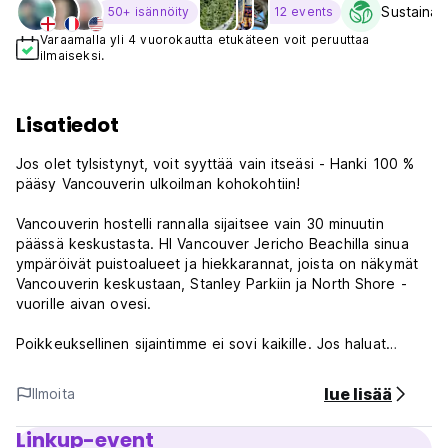
Sustainabi
50+ isännöity
12 events
Varaamalla yli 4 vuorokautta etukäteen voit peruuttaa
ilmaiseksi.
Lisatiedot
Jos olet tylsistynyt, voit syyttää vain itseäsi - Hanki 100 %
pääsy Vancouverin ulkoilman kohokohtiin!
Vancouverin hostelli rannalla sijaitsee vain 30 minuutin
päässä keskustasta. HI Vancouver Jericho Beachilla sinua
ympäröivät puistoalueet ja hiekkarannat, joista on näkymät
Vancouverin keskustaan, Stanley Parkiin ja North Shore -
vuorille aivan ovesi.
Poikkeuksellinen sijaintimme ei sovi kaikille. Jos haluat
mieluummin olla lähellä turistikohteita, tutustu HI Vancouver
Downtown -sijaintiimme. Jos haluat olla puistoalueen
lue lisää
Ilmoita
ympäröimä, askeleen päässä rannalta ja päästä
vaellus-/pyöräilyreiteille - tule tutustumaan meihin!
Linkup-event