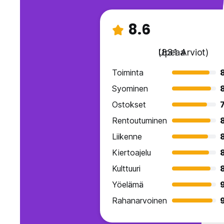
8.6
Upeaa
(831 Arviot)
Toiminta
Syominen
Ostokset
7
Rentoutuminen
Liikenne
Kiertoajelu
Kulttuuri
Yöelämä
Rahanarvoinen