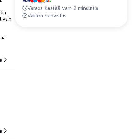
a.
Varaus kestää vain 2 minuuttia
tia
Välitön vahvistus
t vain
kaa.
ää
ös
ä