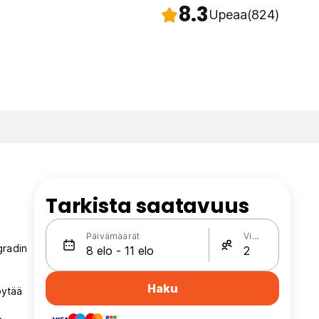
8.3
Upeaa
(824)
Tarkista saatavuus
Päivämäärät
Vieraat
gradin
Haku
öytää