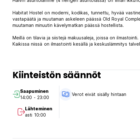
Halvin asuntolamme (4 hengen asuntolassa) on ilman ikkunoita
Habitat Hostel on moderni, kodikas, tunnettu, hyvää vastinett
vastapäätä ja muutaman askeleen päässä Old Royal Complex
muutaman minuutin kävelymatkan päässä hostellista.
Meillä on tilavia ja siistejä makuusaleja, joissa on ilmastoin
Kaikissa niissä on ilmastointi kesällä ja keskuslämmitys talvel
Lisäksi meillä on 3 huonetta, joissa parivuode ja yksi yhde
kylpyhuonetta (suihku ja wc).
Muista, että yhden hengen huoneessamme on tuuletin, ei ilm
Kiinteistön säännöt
Siellä on myös suuri yhteinen huone, jossa on LCD-TV, jossa o
vaihdettavia kirjoja.
Saapuminen
Verot eivät sisälly hintaan
14:00 - 23:00
Aikainen sisäänkirjautuminen on mahdollista (jos vuode on
uloskirjautumisen jälkeen voit jättää matkatavarasi tänne ja 
Lähteminen
asti 10:00
Tämä on savuton tila, tupakointi on kielletty hostellissa, mut
Habitat Hostelin kunto ja säännöt: