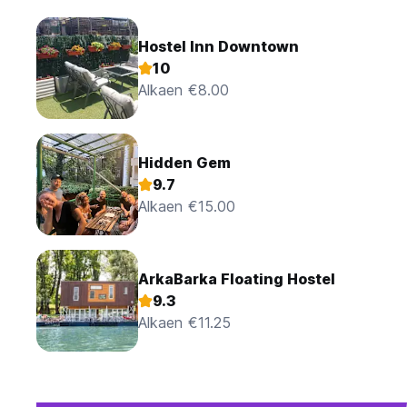
Hostel Inn Downtown
10
Alkaen €8.00
Hidden Gem
9.7
Alkaen €15.00
ArkaBarka Floating Hostel
9.3
Alkaen €11.25