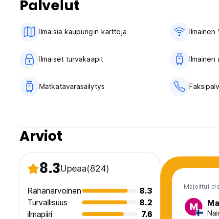
Palvelut
Sisäänkirjautuminen: klo 14.00 (14.00) - 24.00
Uloskirjautuminen: klo 12.00
Ilmaisia ​​kaupungin karttoja
Ilmainen 
Jos jotenkin saavut aikaisemmin, ja sinä
haluat jättää matkatavarasi -
voit tehdä sen klo 9 alkaen (ei ennen)
Ilmaiset turvakaapit
Ilmainen
Mutta sinun on ilmoitettava meille, että olet tulossa
aikaisin jättää matkatavarasi.
Matkatavarasäilytys
Faksipal
Peruutusehdot: 24h ennen saapumista
Maksu vain käteisellä, paikallisessa valuutassa (RSD)
Verot eivät sisälly hintaan, kaupunkivero on lisäksi 155 RSD
Saapumisen yhteydessä tulee maksaa vahinkovakuusmaksu,
Arviot
palautetaan kokonaisuudessaan uloskirjautumisen yhteydessä
8.3
Upeaa
(824)
Majoittui e
Rahanarvoinen
8.3
Turvallisuus
8.2
Ma
M
Nai
ilmapiiri
7.6