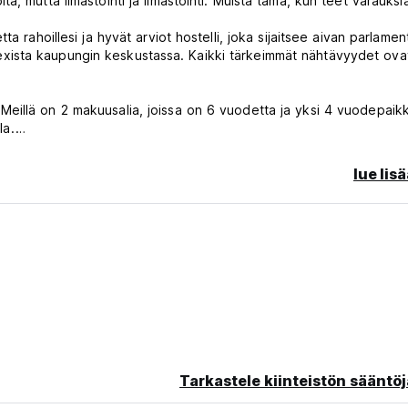
, mutta ilmastointi ja ilmastointi. Muista tämä, kun teet varauksi
a rahoillesi ja hyvät arviot hostelli, joka sijaitsee aivan parlament
ista kaupungin keskustassa. Kaikki tärkeimmät nähtävyydet ova
ti. Meillä on 2 makuusalia, joissa on 6 vuodetta ja yksi 4 vuodepaik
la.
n hengen huone. Kaikissa huoneissa on kaksi täysin varustettua
lue lis
astointi.
n paljon elokuvia, joista valita, laaja valikoima lautapelejä ja
 vapaa saapuessasi). Uloskirjautuminen on myöhässä klo 12.00. My
viettää aikaa lähtöaikaan asti.
ta meillä on pieni terassi tupakointia varten.
Tarkastele kiinteistön sääntöj