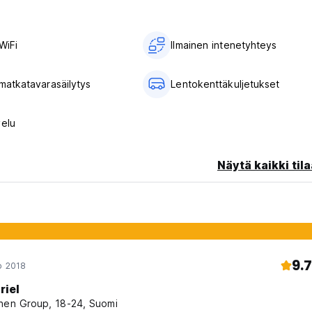
WiFi
Ilmainen intenetyhteys
 matkatavarasäilytys
Lentokenttäkuljetukset
velu
 per yö.
Näytä kaikki tila
 jonka suuruus on 10 EUR (noin RSD 1178.80). Tämä takuumaksu
, mikäli omaisuudelle ei ole aiheutettu vahinkoa.
9.7
lo 2018
riel
nen Group, 18-24, Suomi