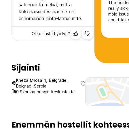
The hostel
satunnaista melua, mutta
really sic
kokonaisuudessaan se on
mold issue
erinomainen hinta-laatusuhde.
could tast
private ro
you are. Ov
Oliko tästä hyötyä?
when it ma
Sijainti
Kneza Milosa 4, Belgrade,
Belgrad, Serbia
0.9km kaupungin keskustasta
Enemmän hostellit kohtees