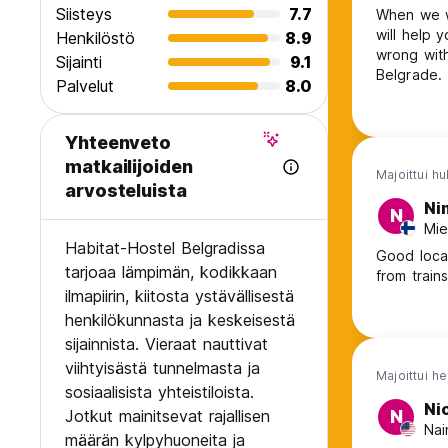
Siisteys
7.7
When we wa
will help 
Henkilöstö
8.9
wrong with
Sijainti
9.1
Belgrade.
Palvelut
8.0
Yhteenveto
matkailijoiden
Majoittui hu
arvosteluista
Ni
N
Mie
Habitat-Hostel Belgradissa
Good locat
tarjoaa lämpimän, kodikkaan
from trains
ilmapiirin, kiitosta ystävällisestä
henkilökunnasta ja keskeisestä
sijainnista. Vieraat nauttivat
viihtyisästä tunnelmasta ja
Majoittui h
sosiaalisista yhteistiloista.
Ni
Jotkut mainitsevat rajallisen
N
Nai
määrän kylpyhuoneita ja