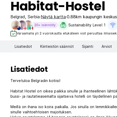
Habitat-Hostel
Belgrad
,
Serbia
Näytä kartta
0.88km kaupungin keskus
Sustainability Level 1
20+ isännöity
Varaamalla yli 2 vuorokautta etukäteen voit peruuttaa ilmaisek
Lisatiedot
Kiinteistön säännöt
Sijainti
Arviot
Lisatiedot
Tervetuloa Belgradin kotiisi!
Habitat Hostel on oikea paikka sinulle ja ihanteellinen lä
bussi- ja rautatieasemalta sijaitseva hotelli on täydellinen pai
Meillä on ihana iso koira paikalla. Jos sinulla on lemmikkiall
sinulle vaihtoehtoisen majoituksen.