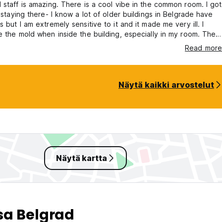
 staff is amazing. There is a cool vibe in the common room. I got
k staying there- I know a lot of older buildings in Belgrade have
s but I am extremely sensitive to it and it made me very ill. I
e the mold when inside the building, especially in my room. The
oms mattress is so thin it feels like sleeping on wood, because
Read more
erall it is a great price but I can’t justify staying there again
de me sick and is dirty in private room
Näytä kaikki arvostelut
Näytä kartta
sa Belgrad