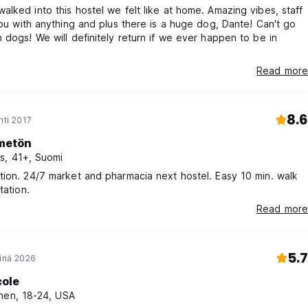
lked into this hostel we felt like at home. Amazing vibes, staff
you with anything and plus there is a huge dog, Dante! Can't go
 dogs! We will definitely return if we ever happen to be in
Read more
8.6
hti 2017
metön
s, 41+, Suomi
ion. 24/7 market and pharmacia next hostel. Easy 10 min. walk
tation.
Read more
5.7
einä 2026
cole
nen, 18-24, USA