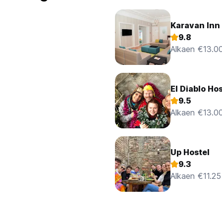
Karavan Inn
9.8
Alkaen €13.0
El Diablo Ho
9.5
Alkaen €13.0
Up Hostel
9.3
Alkaen €11.25