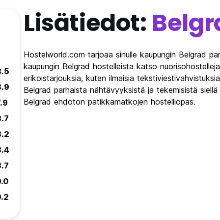
Lisätiedot:
Belgr
Hostelworld.com tarjoaa sinulle kaupungin Belgrad par
kaupungin Belgrad hostelleista katso nuorisohostellej
8.5
erikoistarjouksia, kuten ilmaisia tekstiviestivahvistuksi
8.9
Belgrad parhaista nähtävyyksistä ja tekemisistä siel
Belgrad ehdoton patikkamatkojen hostelliopas.
.9
8.7
8.2
8.4
8.7
9.0
9.2