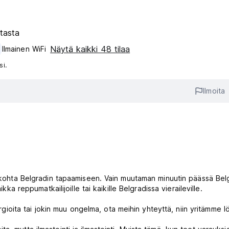
tasta
Näytä kaikki 48 tilaa
Ilmainen WiFi
si.
Ilmoita
htökohta Belgradin tapaamiseen. Vain muutaman minuutin päässä Bel
kka reppumatkailijoille tai kaikille Belgradissa vieraileville.
ergioita tai jokin muu ongelma, ota meihin yhteyttä, niin yritämme l