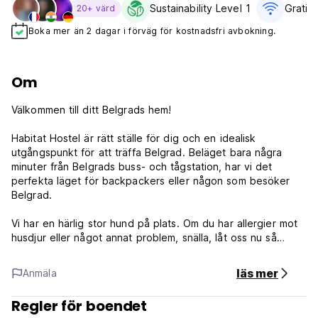
Sustainability Level 1
Gratis 
20+ värd
Boka mer än 2 dagar i förväg för kostnadsfri avbokning.
Om
Välkommen till ditt Belgrads hem!
Habitat Hostel är rätt ställe för dig och en idealisk
utgångspunkt för att träffa Belgrad. Beläget bara några
minuter från Belgrads buss- och tågstation, har vi det
perfekta läget för backpackers eller någon som besöker
Belgrad.
Vi har en härlig stor hund på plats. Om du har allergier mot
husdjur eller något annat problem, snälla, låt oss nu så
försöker vi hitta ett alternativt boende för dig.
Vår billigaste sovsal (4-bäddsrum) är utan fönster men med
läs mer
Anmäla
och A/C. Tänk på det när du gör dina bokningar.
Regler för boendet
Habitat Hostel är modernt, mysigt, välkänt, stort värde för