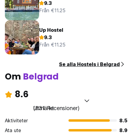
9.3
Från €11.25
Up Hostel
9.3
Från €11.25
Se alla Hostels i Belgrad
Om
Belgrad
8.6
Utmärkt
(831 Recensioner)
Aktiviteter
8.5
Ata ute
8.9