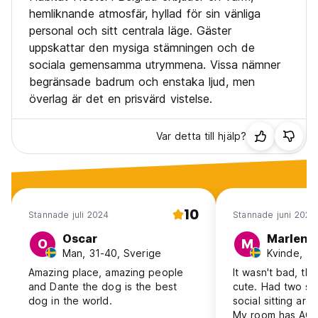
sin helhet vid utcheckning, så länge det inte finns några
hemliknande atmosfär, hyllad för sin vänliga
skador på fastigheten.
personal och sitt centrala läge. Gäster
uppskattar den mysiga stämningen och de
sociala gemensamma utrymmena. Vissa nämner
begränsade badrum och enstaka ljud, men
överlag är det en prisvärd vistelse.
Var detta till hjälp?
10
Stannade juli 2024
Stannade juni 2024
Oscar
Marlene
O
M
Man, 31-40, Sverige
Kvinde, 18
Amazing place, amazing people
It wasn't bad, t
and Dante the dog is the best
cute. Had two s
dog in the world.
social sitting are
My room has AC w