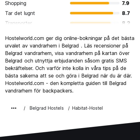
Shopping
7.9
Tar det lugnt
8.7
Transporter
8.2
Sightseeing
8.4
Hostelworld.com ger dig online-bokningar på det bästa
Kultur
8.7
urvalet av vandrarhem i Belgrad . Läs recensioner på
Festa
Belgrad vandrarhem, visa vandrarhem på kartan över
9.0
Belgrad och utnyttja erbjudanden såsom gratis SMS
Värde för pengarna
9.2
bekräftelser. Och varför inte kolla in våra tips på de
bästa sakerna att se och göra i Belgrad när du är där.
Hostelworld.com - den kompletta guiden till Belgrad
vandrarhem för backpackers.
Belgrad Hostels
Habitat-Hostel