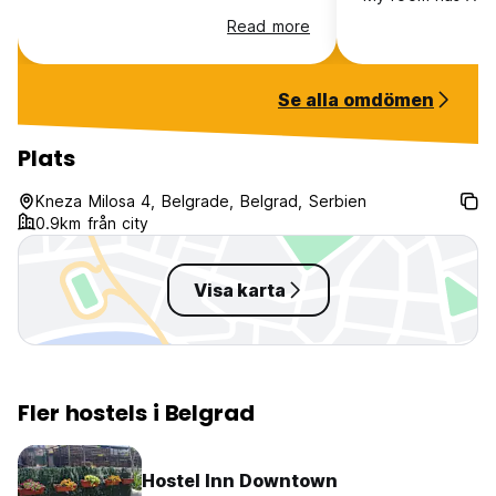
On the downside,
Read more
clean.
Se alla omdömen
Plats
Kneza Milosa 4, Belgrade, Belgrad, Serbien
0.9km från city
Visa karta
Fler hostels i Belgrad
Hostel Inn Downtown