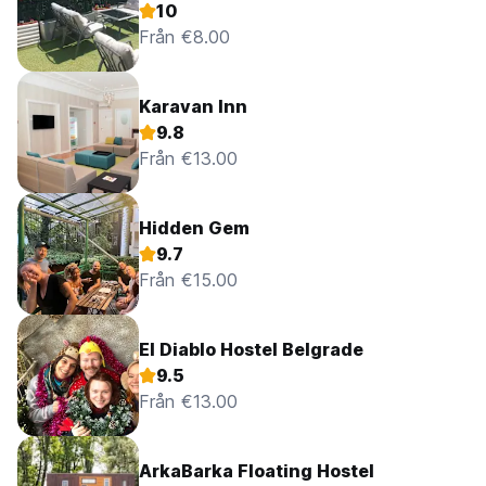
10
Från €8.00
Karavan Inn
9.8
Från €13.00
Hidden Gem
9.7
Från €15.00
El Diablo Hostel Belgrade
9.5
Från €13.00
ArkaBarka Floating Hostel