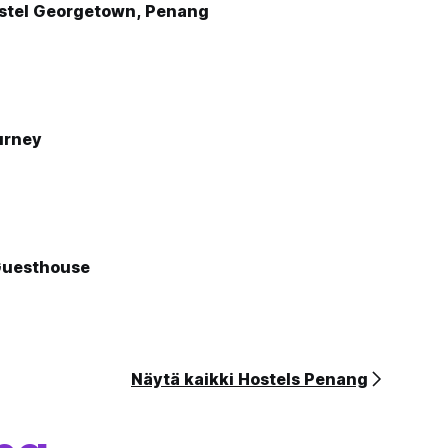
ostel Georgetown, Penang
urney
Guesthouse
Näytä kaikki Hostels Penang