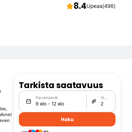
8.4
Upeaa
(496)
Tarkista saatavuus
ä
Päivämäärät
Vieraat
das,
 Monet
Haku
ävien