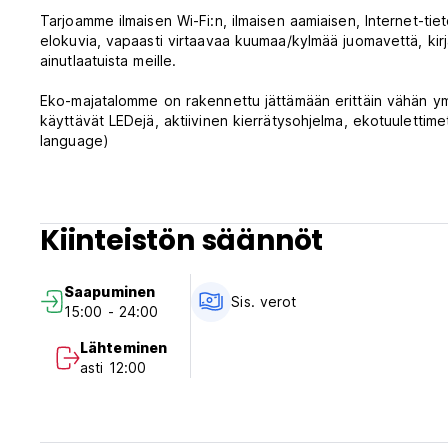
Tarjoamme ilmaisen Wi-Fi:n, ilmaisen aamiaisen, Internet-tiet
elokuvia, vapaasti virtaavaa kuumaa/kylmää juomavettä, kirj
ainutlaatuista meille.
Eko-majatalomme on rakennettu jättämään erittäin vähän ympä
käyttävät LEDejä, aktiivinen kierrätysohjelma, ekotuulettime
language)
Kiinteistön säännöt
Saapuminen
Sis. verot
15:00 - 24:00
Lähteminen
asti 12:00