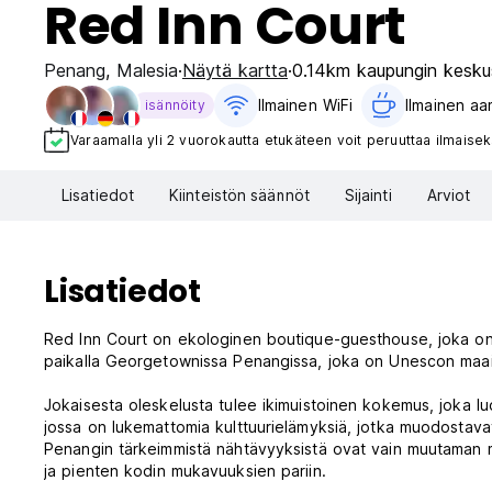
Red Inn Court
Penang
,
Malesia
Näytä kartta
0.14km kaupungin kesku
Ilmainen WiFi
Ilmainen aa
isännöity
Varaamalla yli 2 vuorokautta etukäteen voit peruuttaa ilmaisek
Lisatiedot
Kiinteistön säännöt
Sijainti
Arviot
Lisatiedot
Red Inn Court on ekologinen boutique-guesthouse, joka on pe
paikalla Georgetownissa Penangissa, joka on Unescon maa
Jokaisesta oleskelusta tulee ikimuistoinen kokemus, joka luo
jossa on lukemattomia kulttuurielämyksiä, jotka muodosta
Penangin tärkeimmistä nähtävyyksistä ovat vain muutaman m
ja pienten kodin mukavuuksien pariin.