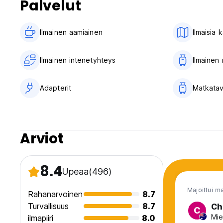
Palvelut
Ilmainen aamiainen‎
Ilmaisia 
Ilmainen intenetyhteys
Ilmainen
Adapterit
Matkatav
Arviot
8.4
Upeaa
(496)
Majoittui m
Rahanarvoinen
8.7
Turvallisuus
8.7
Ch
C
Mie
ilmapiiri
8.0