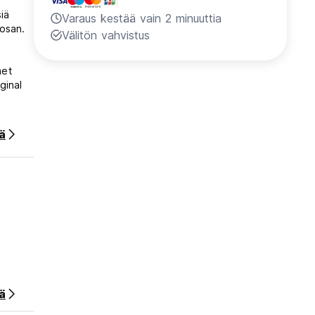
iä
Varaus kestää vain 2 minuuttia
äosan.
Välitön vahvistus
met
ginal
ää
ä