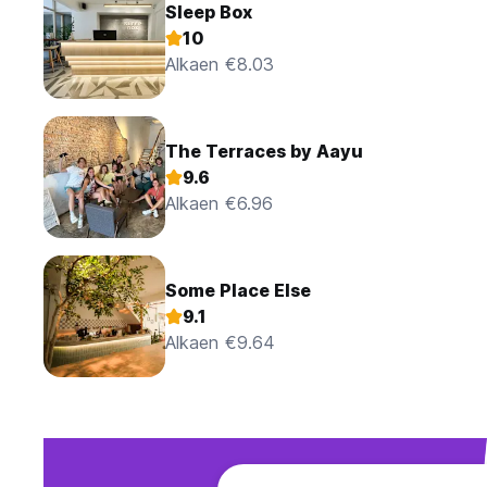
Sleep Box
10
Alkaen €8.03
The Terraces by Aayu
9.6
Alkaen €6.96
Some Place Else
9.1
Alkaen €9.64