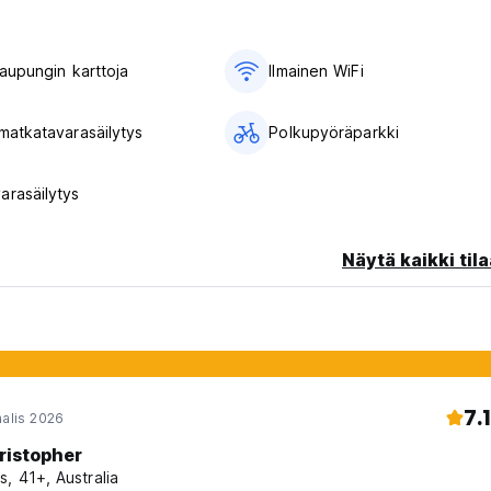
​​kaupungin karttoja
Ilmainen WiFi
 matkatavarasäilytys
Polkupyöräparkki
arasäilytys
Näytä kaikki tila
7.1
aalis 2026
ristopher
s, 41+, Australia