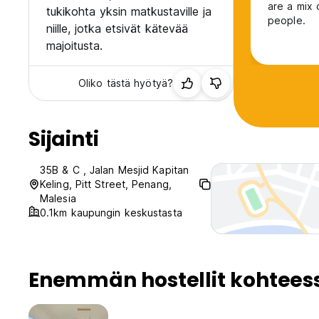
are a mix 
tukikohta yksin matkustaville ja
people.
niille, jotka etsivät kätevää
majoitusta.
Oliko tästä hyötyä?
Sijainti
35B & C , Jalan Mesjid Kapitan
Keling, Pitt Street, Penang,
Malesia
0.1km kaupungin keskustasta
Enemmän hostellit kohtees