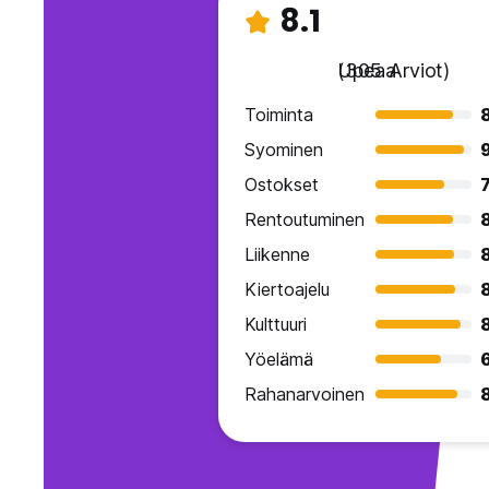
8.1
Upeaa
(305 Arviot)
Toiminta
8
Syominen
Ostokset
7
Rentoutuminen
8
Liikenne
Kiertoajelu
Kulttuuri
Yöelämä
Rahanarvoinen