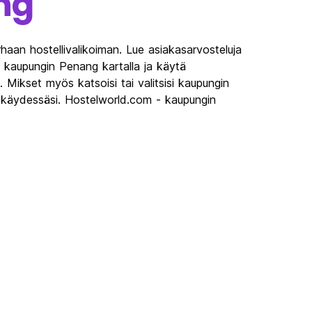
ng
aan hostellivalikoiman. Lue asiakasarvosteluja
a kaupungin Penang kartalla ja käytä
a. Mikset myös katsoisi tai valitsisi kaupungin
ä käydessäsi. Hostelworld.com - kaupungin