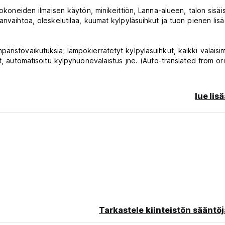
okoneiden ilmaisen käytön, minikeittiön, Lanna-alueen, talon sisäis
anvaihtoa, oleskelutilaa, kuumat kylpyläsuihkut ja tuon pienen lis
ristövaikutuksia; lämpökierrätetyt kylpyläsuihkut, kaikki valaisi
t, automatisoitu kylpyhuonevalaistus jne. (Auto-translated from ori
lue lis
Tarkastele kiinteistön sääntöj