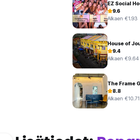
EZ Social H
9.6
Alkaen €1.93
House of Jo
9.4
Alkaen €9.64
The Frame 
8.8
Alkaen €10.71