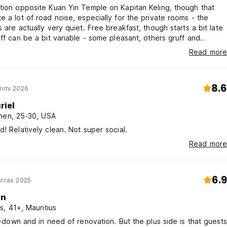
tion opposite Kuan Yin Temple on Kapitan Keling, though that
e a lot of road noise, especially for the private rooms - the
s are actually very quiet. Free breakfast, though starts a bit late
aff can be a bit variable - some pleasant, others gruff and
Read more
8.6
ammi 2026
riel
nen, 25-30, USA
d! Relatively clean. Not super social.
Read more
6.9
arras 2025
an
s, 41+, Mauritius
un-down and in need of renovation. But the plus side is that guests