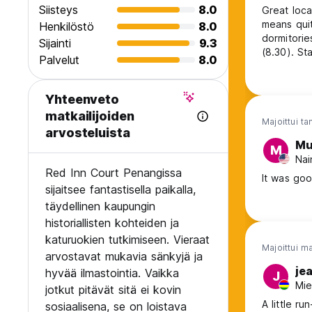
Siisteys
8.0
Great loca
means quit
Henkilöstö
8.0
dormitorie
Sijainti
9.3
(8.30). St
Palvelut
8.0
moody.
Yhteenveto
matkailijoiden
Majoittui t
arvosteluista
Mu
M
Nai
Red Inn Court Penangissa
It was goo
sijaitsee fantastisella paikalla,
täydellinen kaupungin
historiallisten kohteiden ja
katuruokien tutkimiseen. Vieraat
Majoittui m
arvostavat mukavia sänkyjä ja
je
hyvää ilmastointia. Vaikka
J
Mie
jotkut pitävät sitä ei kovin
A little r
sosiaalisena, se on loistava