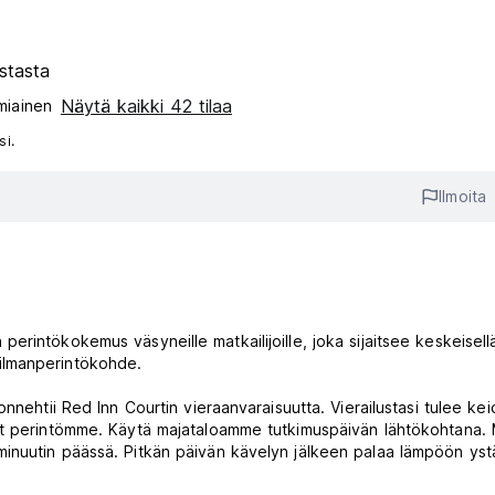
stasta
Näytä kaikki 42 tilaa
miainen‎
si.
Ilmoita
rintökokemus väsyneille matkailijoille, joka sijaitsee keskeisell
ilmanperintökohde.
nnehtii Red Inn Courtin vieraanvaraisuutta. Vierailustasi tulee kei
vat perintömme. Käytä majataloamme tutkimuspäivän lähtökohtana.
inuutin päässä. Pitkän päivän kävelyn jälkeen palaa lämpöön yst