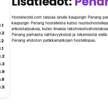
Lisätiedot:
Pena
Hostelworld.com tarjoaa sinulle kaupungin Penang parh
kaupungin Penang hostelleista katso nuorisohostellej
.1
erikoistarjouksia, kuten ilmaisia tekstiviestivahvistuksi
9.2
Penang parhaista nähtävyyksistä ja tekemisistä siell
Penang ehdoton patikkamatkojen hostelliopas.
.2
.1
8.2
8.3
8.9
6.8
8.5