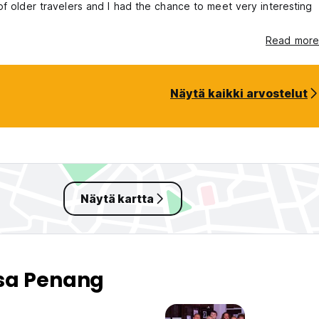
of older travelers and I had the chance to meet very interesting
Read more
Näytä kaikki arvostelut
Näytä kartta
sa Penang