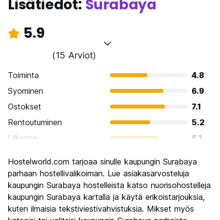
Lisätiedot:
Surabaya
5.9
(15 Arviot)
Toiminta
4.8
Syominen
6.9
Ostokset
7.1
Rentoutuminen
5.2
Liikenne
6.1
Kiertoajelu
5.3
Hostelworld.com tarjoaa sinulle kaupungin Surabaya
Kulttuuri
5.5
parhaan hostellivalikoiman. Lue asiakasarvosteluja
Yöelämä
kaupungin Surabaya hostelleista katso nuorisohostelleja
5.2
kaupungin Surabaya kartalla ja käytä erikoistarjouksia,
Rahanarvoinen
6.9
kuten ilmaisia tekstiviestivahvistuksia. Mikset myös