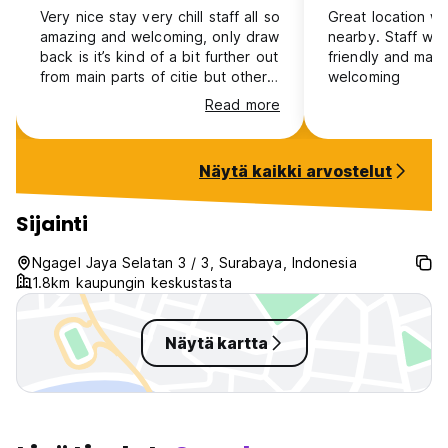
Very nice stay very chill staff all so
Great location wi
amazing and welcoming, only draw
nearby. Staff we
back is it’s kind of a bit further out
friendly and mad
from main parts of citie but other
welcoming
than that it’s great.
Read more
Näytä kaikki arvostelut
Sijainti
Ngagel Jaya Selatan 3 / 3, Surabaya, Indonesia
1.8km kaupungin keskustasta
Näytä kartta