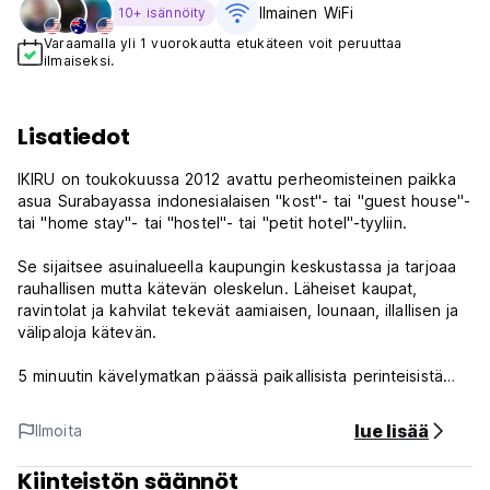
Ilmainen WiFi
10+ isännöity
Varaamalla yli 1 vuorokautta etukäteen voit peruuttaa
ilmaiseksi.
Lisatiedot
IKIRU on toukokuussa 2012 avattu perheomisteinen paikka
asua Surabayassa indonesialaisen "kost"- tai "guest house"-
tai "home stay"- tai "hostel"- tai "petit hotel"-tyyliin.
Se sijaitsee asuinalueella kaupungin keskustassa ja tarjoaa
rauhallisen mutta kätevän oleskelun. Läheiset kaupat,
ravintolat ja kahvilat tekevät aamiaisen, lounaan, illallisen ja
välipaloja kätevän.
5 minuutin kävelymatkan päässä paikallisista perinteisistä
Pasar Krukahin markkinoista, suositusta paikallisesta
supermarket Bilkasta ja suositusta halpakirjakaupasta
lue lisää
Ilmoita
Uranus, 20 minuutin ajomatkan päässä Gubengin
rautatieasemalta, suosituista ostoskeskuksista, kuten
Kiinteistön säännöt
Tunjungan Plaza ja Galaxy Mall, ja 50 minuutin ajomatkan