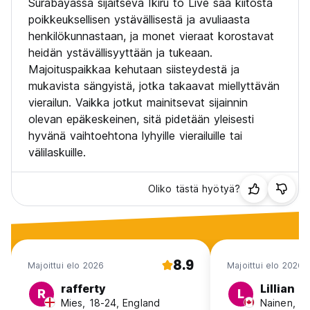
Surabayassa sijaitseva Ikiru to Live saa kiitosta
poikkeuksellisen ystävällisestä ja avuliaasta
henkilökunnastaan, ja monet vieraat korostavat
heidän ystävällisyyttään ja tukeaan.
Majoituspaikkaa kehutaan siisteydestä ja
mukavista sängyistä, jotka takaavat miellyttävän
vierailun. Vaikka jotkut mainitsevat sijainnin
olevan epäkeskeinen, sitä pidetään yleisesti
hyvänä vaihtoehtona lyhyille vierailuille tai
välilaskuille.
Oliko tästä hyötyä?
8.9
Majoittui elo 2026
Majoittui elo 2026
rafferty
Lillian
R
L
Mies, 18-24, England
Nainen, 2