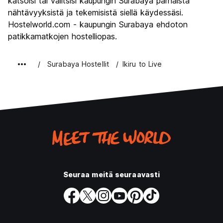
katsoisi tai valitsisi kaupungin Surabaya parhaista
nähtävyyksistä ja tekemisistä siellä käydessäsi.
Hostelworld.com - kaupungin Surabaya ehdoton
patikkamatkojen hostelliopas.
Surabaya Hostellit
Ikiru to Live
Seuraa meitä seuraavasti