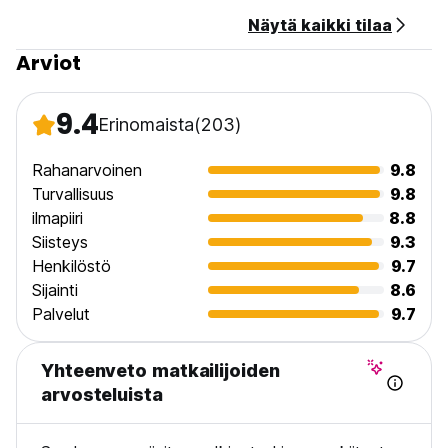
Näytä kaikki tilaa
Arviot
9.4
Erinomaista
(203)
Rahanarvoinen
9.8
Turvallisuus
9.8
ilmapiiri
8.8
Siisteys
9.3
Henkilöstö
9.7
Sijainti
8.6
Palvelut
9.7
Yhteenveto matkailijoiden
arvosteluista