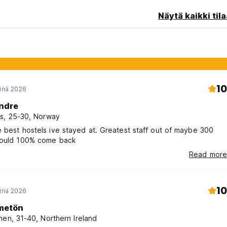
Näytä kaikki tila
10
einä 2026
ndre
s, 25-30, Norway
 best hostels ive stayed at. Greatest staff out of maybe 300
Would 100% come back
Read more
10
einä 2026
metön
nen, 31-40, Northern Ireland