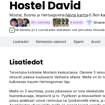
Hostel David
Mostar
,
Bosnia ja Hertsegovina
Näytä kartta
0.7km ka
Ilmaine
30+ isännöity
8 events
Varaamalla yli 2 vuorokautta etukäteen voit peruuttaa ilmaisek
Lisatiedot
Kiinteistön säännöt
Sijainti
Arviot
Lisatiedot
Tervetuloa kotiimme Mostarin keskustassa. Olemme 5 minuuti
minuutin päässä kuuluisasta Vanhasta sillasta. Meillä on ilo t
kulkiessasi kauniin Hertsegovinan läpi.
Meillä on 3 asuntolaa, joissa jokaisessa on oma oleskelutil
hiustenkuivaaja, ilmastointi ja tv. Pyyhkeet ja liinavaatteet tar
joissa asiakkaat voivat rentoutua tai työskennellä etänä, ja me