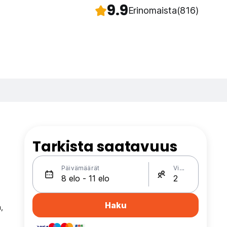
9.9
Erinomaista
(816)
Tarkista saatavuus
Päivämäärät
Vieraat
Haku
,