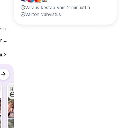
Varaus kestää vain 2 minuuttia
Välitön vahvistus
iin
n.
ää
Herzegowina Tour
Herzegowina Tour
12 elo
13 elo
14 elo
l