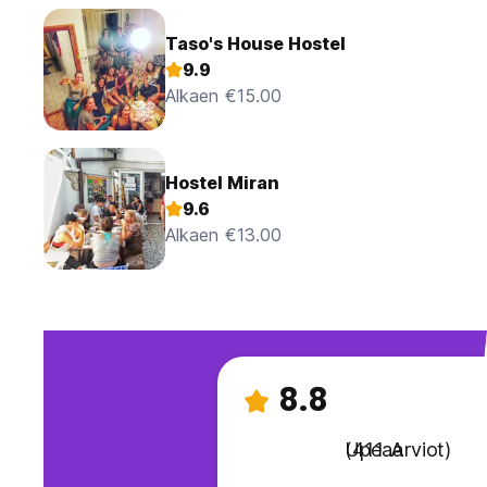
Taso's House Hostel
9.9
Alkaen €15.00
Hostel Miran
9.6
Alkaen €13.00
8.8
Upeaa
(411 Arviot)