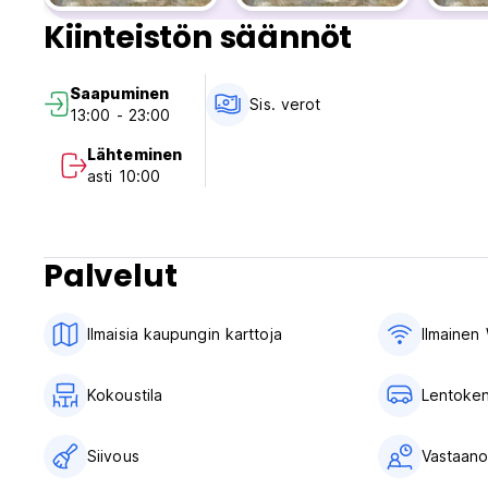
Kiinteistön säännöt
Saapuminen
Sis. verot
13:00 - 23:00
Lähteminen
asti 10:00
Palvelut
Ilmaisia ​​kaupungin karttoja
Ilmainen 
Kokoustila
Lentoken
Siivous
Vastaanot