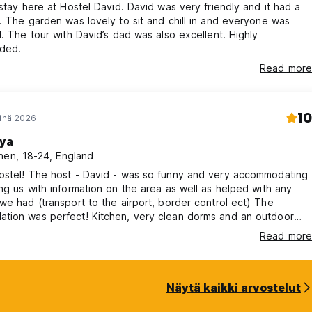
 stay here at Hostel David. David was very friendly and it had a
. The garden was lovely to sit and chill in and everyone was
l. The tour with David’s dad was also excellent. Highly
ded.
Read more
10
einä 2026
iya
nen, 18-24, England
ostel! The host - David - was so funny and very accommodating
ng us with information on the area as well as helped with any
e had (transport to the airport, border control ect) The
tion was perfect! Kitchen, very clean dorms and an outdoor
ocialising. Can purchase beer in the garden for a good price.
Read more
commend the tour they provide! The host is David’s dad who
 local point of view on the area.
Näytä kaikki arvostelut