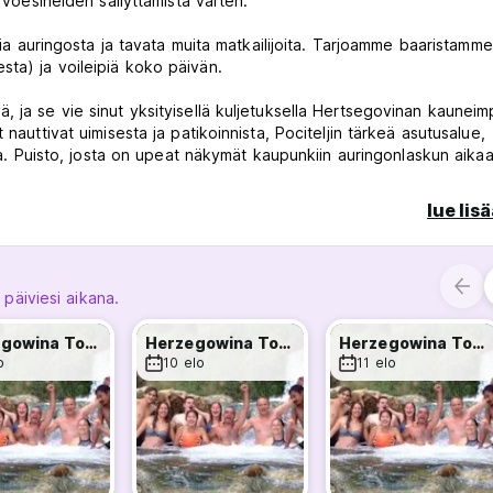
rvoesineiden säilyttämistä varten.
tia auringosta ja tavata muita matkailijoita. Tarjoamme baaristamme
ksesta) ja voileipiä koko päivän.
 ja se vie sinut yksityisellä kuljetuksella Hertsegovinan kauneimp
nauttivat uimisesta ja patikoinnista, Pociteljin tärkeä asutusalue,
ica. Puisto, josta on upeat näkymät kaupunkiin auringonlaskun aikaa
man ja toivotamme sinut tervetulleeksi kotiimme.
lue lis
me sekä paikallisen valuutan että euron
 päiviesi aikana.
Herzegowina Tour
Herzegowina Tour
Herzegowina Tour
 puhdas matto, noudata tätä sääntöä, jotta se pysyy sellaisena
o
10 elo
11 elo
.00 asti
n jälkeen, jotta vieraat voivat levätä (Auto-translated from origina