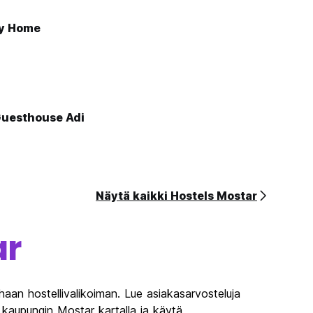
ly Home
Guesthouse Adi
Näytä kaikki Hostels Mostar
ar
aan hostellivalikoiman. Lue asiakasarvosteluja
 kaupungin Mostar kartalla ja käytä