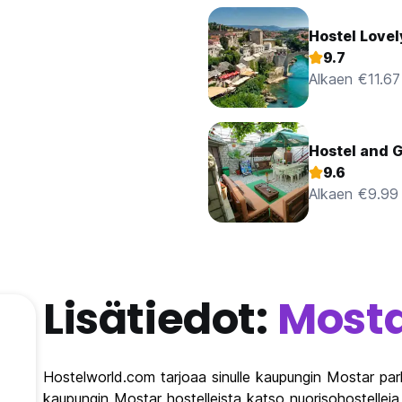
Hostel Love
9.7
Alkaen €11.67
Hostel and 
9.6
Alkaen €9.99
Lisätiedot:
Most
Hostelworld.com tarjoaa sinulle kaupungin Mostar parh
kaupungin Mostar hostelleista katso nuorisohostelleja