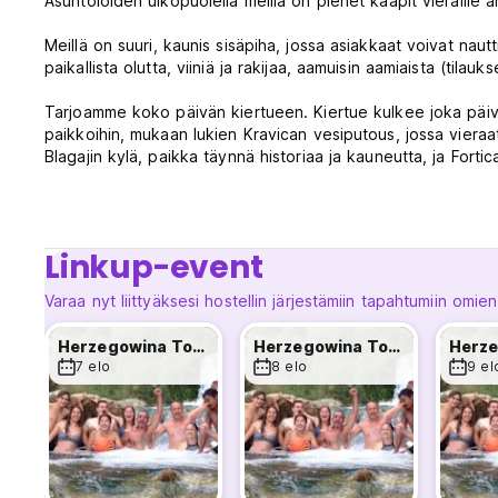
Asuntoloiden ulkopuolella meillä on pienet kaapit vieraille a
Meillä on suuri, kaunis sisäpiha, jossa asiakkaat voivat naut
paikallista olutta, viiniä ja rakijaa, aamuisin aamiaista (tilau
Tarjoamme koko päivän kiertueen. Kiertue kulkee joka päivä,
paikkoihin, mukaan lukien Kravican vesiputous, jossa vieraat 
Blagajin kylä, paikka täynnä historiaa ja kauneutta, ja Fort
Olemme täällä tehdäksemme ajasta Mostarissa nautinnollisim
Hostellin säännöt:
Linkup-event
1. Maksu saapumisen yhteydessä vain käteisellä - hyväksym
Varaa nyt liittyäksesi hostellin järjestämiin tapahtumiin omien
2. Sisäänkirjautuminen klo 12.00–00.00
3. Uloskirjautuminen klo 10.30 mennessä
Herzegowina Tour
Herzegowina Tour
4. Hostellin sisällä ei saa käyttää kenkiä - meillä on ihana
7 elo
8 elo
9 el
5. Alkoholia ei saa tuoda hostelliin - baari on avoinna klo 12
6. Sisäpiha on avoinna klo 12.00 asti - pysy hiljaa tämän aja
language)