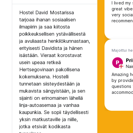
I lived my
great vibe
Hostel David Mostarissa
very socia
tarjoaa ihanan sosiaalisen
recommen
ilmapiirin ja saa kiitosta
poikkeuksellisen ystävällisestä
ja avuliaasta henkilökunnastaan,
erityisesti Davidista ja hänen
Majoittui h
isästään. Vieraat korostavat
Pr
usein upeaa retkeä
P
Nai
Hertsegovinaan pakollisena
Amazing h
kokemuksena. Hostelli
by providi
tunnetaan siisteydestään ja
questions w
mukavista sängyistään, ja sen
accommoda
sijainti on erinomainen lähellä
area for s
Highly re
linja-autoasemaa ja vanhaa
provides a
kaupunkia. Se sopii täydellisesti
yksin matkustaville ja niille,
jotka etsivät kodikasta