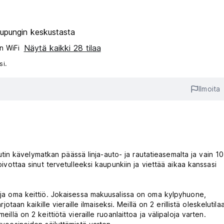
upungin keskustasta
Näytä kaikki 28 tilaa
n WiFi
si.
Ilmoita
n kävelymatkan päässä linja-auto- ja rautatieasemalta ja vain 10
oivottaa sinut tervetulleeksi kaupunkiin ja viettää aikaa kanssasi
a ja oma keittiö. Jokaisessa makuusalissa on oma kylpyhuone,
jotaan kaikille vieraille ilmaiseksi. Meillä on 2 erillistä oleskelutilaa
illä on 2 keittiötä vieraille ruoanlaittoa ja välipaloja varten.