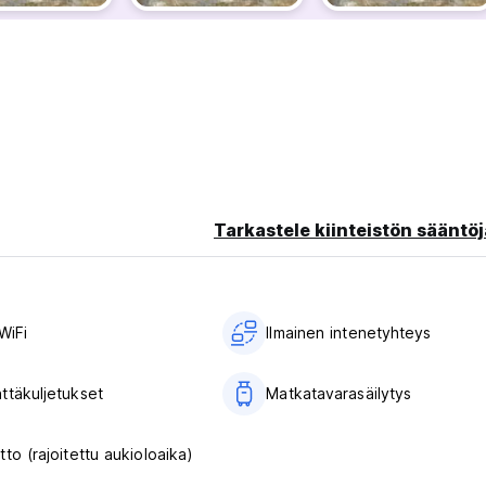
Tarkastele kiinteistön sääntöj
WiFi
Ilmainen intenetyhteys
ttäkuljetukset
Matkatavarasäilytys
to (rajoitettu aukioloaika)