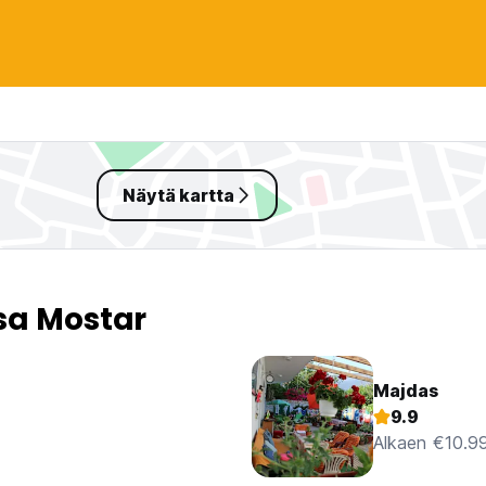
Näytä kartta
sa Mostar
Majdas
9.9
Alkaen €10.9