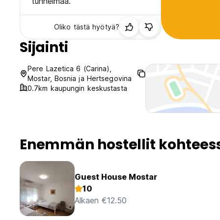
tunnelmaa.
Oliko tästä hyötyä?
Sijainti
Pere Lazetica 6 (Carina),
Mostar, Bosnia ja Hertsegovina
0.7km kaupungin keskustasta
Enemmän hostellit kohtees
Guest House Mostar
10
Alkaen €12.50