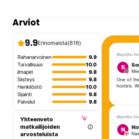
Arviot
9.9
Erinomaista
(816)
Majoittui h
Rahanarvoinen
9.9
Turvallisuus
10.0
So
S
Mie
ilmapiiri
9.8
Siisteys
9.8
One of the
hostels. 
Henkilöstö
10.0
Sijainti
9.8
Palvelut
9.8
Majoittui h
Yhteenveto
matkailijoiden
Ni
N
Nai
arvosteluista