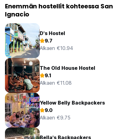
Enemmän hostellit kohteessa San
Ignacio
D's Hostel
9.7
Alkaen €10.94
The Old House Hostel
9.1
Alkaen €11.08
Yellow Belly Backpackers
9.0
Alkaen €9.75
Bella's Backpackers