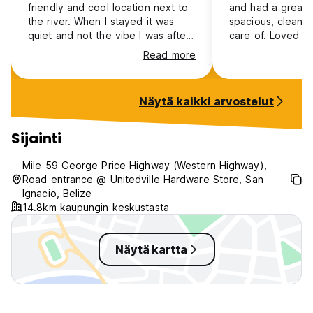
friendly and cool location next to
and had a great 
KATSO: Cahal Pech & Xunantunich Maya Ruins, Iguana
the river. When I stayed it was
spacious, clean a
Project (San Ignacio Hotel),
quiet and not the vibe I was after,
care of. Loved th
AJAW Chocolate (suklaahistoria ja makutestaus) (Auto-
however would be perfect for a
shower. Ate all m
translated from original language)
Read more
chilled nature retreat!
breakfasts there
awesome. Property
friendly dogs and
Näytä kaikki arvostelut
ruins to see. Enj
the creek and ri
lovely and genui
Sijainti
your experience,
knowledgeable a
Mile 59 George Price Highway (Western Highway),
the surrounding 
Road entrance @ Unitedville Hardware Store, San
some great travel
Ignacio, Belize
to return!
14.8km kaupungin keskustasta
Näytä kartta