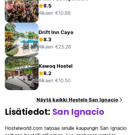
8.5
Alkaen €10.88
Drift Inn Cayo
8.3
Alkaen €25.28
Kawoq Hostel
8.2
Alkaen €10.50
Näytä kaikki Hostels San Ignacio
Lisätiedot:
San Ignacio
Hostelworld.com tarjoaa sinulle kaupungin San Ignacio