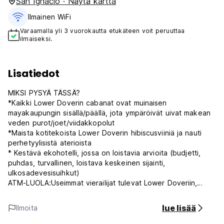
San Ignacio · Näytä kartta
Ilmainen WiFi
Varaamalla yli 3 vuorokautta etukäteen voit peruuttaa
ilmaiseksi.
Lisatiedot
MIKSI PYSYÄ TÄSSÄ?
*Kaikki Lower Doverin cabanat ovat muinaisen
mayakaupungin sisällä/päällä, jota ympäröivät uivat makean
veden purot/joet/viidakkopolut
*Maista kotitekoista Lower Doverin hibiscusviiniä ja nauti
perhetyylisistä aterioista
* Kestävä ekohotelli, jossa on loistavia arvioita (budjetti,
puhdas, turvallinen, loistava keskeinen sijainti,
ulkosadevesisuihkut)
ATM-LUOLA:Useimmat vierailijat tulevat Lower Doveriin,
koska olemme LÄHELLÄ pankkiautomaattiluolaa Voimme
auttaa tekemään varauksen seuraavana päivänä
lue lisää
Ilmoita
pankkiautomaattiluolaan. -120 USD per henkilö käteisellä
maksettu oppaalle - määräaika klo 18.00 kierrosta