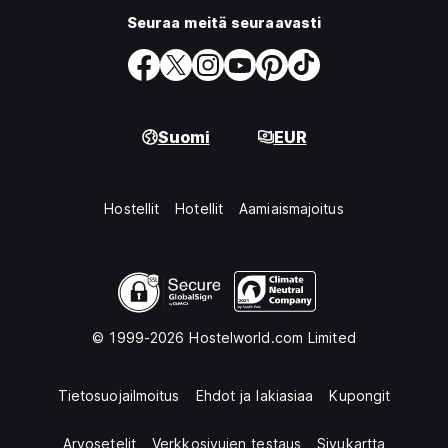
Seuraa meitä seuraavasti
Suomi
EUR
Hostellit
Hotellit
Aamiaismajoitus
© 1999-2026 Hostelworld.com Limited
Tietosuojailmoitus
Ehdot ja lakiasiaa
Kupongit
Arvosetelit
Verkkosivujen testaus
Sivukartta