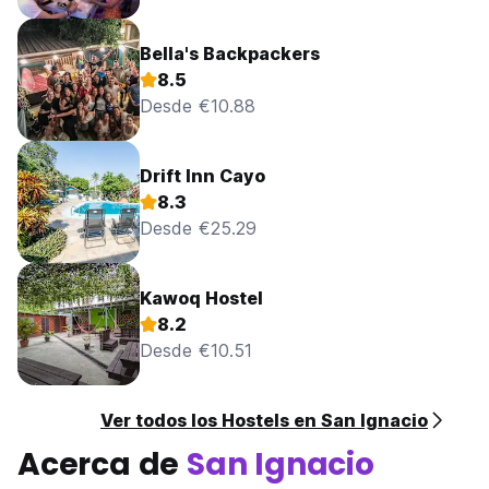
Bella's Backpackers
8.5
Desde €10.88
Drift Inn Cayo
8.3
Desde €25.29
Kawoq Hostel
8.2
Desde €10.51
Ver todos los Hostels en San Ignacio
Acerca de
San Ignacio