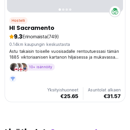
Hostelli
HI Sacramento
9.3
Erinomaista
(749)
0.14km kaupungin keskustasta
Astu takaisin toiselle vuosisadalle rentoutuessasi tämän
1885 viktoriaanisen kartanon hiljaisessa ja mukavassa
eleganssissa Kalifornian pääkaupungin sydämessä.
10+ isännöity
Yksityishuoneet
Asuntolat alkaen
€25.65
€31.57