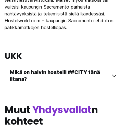
tekstiviestivahvistuksia. Mikset myös katsoisi tai
valitsisi kaupungin Sacramento parhaista
nähtävyyksistä ja tekemisistä siellä käydessäsi.
Hostelworld.com - kaupungin Sacramento ehdoton
patikkamatkojen hostelliopas.
UKK
Mikä on halvin hostelli ##CITY tänä
iltana?
Muut
Yhdysvallat
n
kohteet