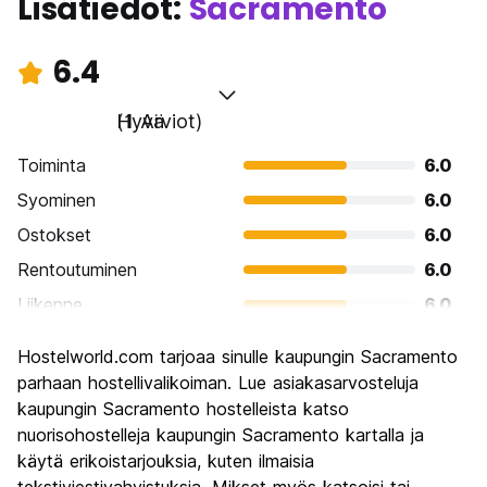
Lisätiedot:
Sacramento
6.4
Hyvä
(1 Arviot)
Toiminta
6.0
Syominen
6.0
Ostokset
6.0
Rentoutuminen
6.0
Liikenne
6.0
Kiertoajelu
6.0
Hostelworld.com tarjoaa sinulle kaupungin Sacramento
Kulttuuri
6.0
parhaan hostellivalikoiman. Lue asiakasarvosteluja
Yöelämä
kaupungin Sacramento hostelleista katso
6.0
nuorisohostelleja kaupungin Sacramento kartalla ja
Rahanarvoinen
10.0
käytä erikoistarjouksia, kuten ilmaisia