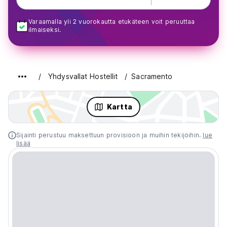
Varaamalla yli 2 vuorokautta etukäteen voit peruuttaa
ilmaiseksi.
Yhdysvallat Hostellit
Sacramento
Kartta
Sijainti perustuu maksettuun provisioon ja muihin tekijöihin.
lue
lisää