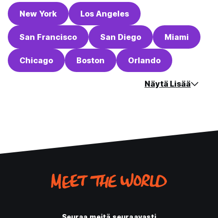
New York
Los Angeles
San Francisco
San Diego
Miami
Chicago
Boston
Orlando
Näytä Lisää
Seuraa meitä seuraavasti