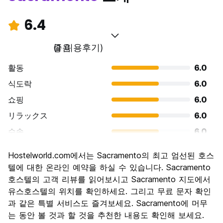
6.4
좋음
(1 이용후기)
활동
6.0
식도락
6.0
쇼핑
6.0
リラックス
6.0
수송
6.0
경치
6.0
Hostelworld.com에서는 Sacramento의 최고 엄선된 호스
문화
6.0
텔에 대한 온라인 예약을 하실 수 있습니다. Sacramento
나이트 라이프
호스텔의 고객 리뷰를 읽어보시고 Sacramento 지도에서
6.0
유스호스텔의 위치를 확인하세요. 그리고 무료 문자 확인
가격 대비 만족도
10.0
과 같은 특별 서비스도 즐겨보세요. Sacramento에 머무
는 동안 볼 것과 할 것을 추천한 내용도 확인해 보세요.