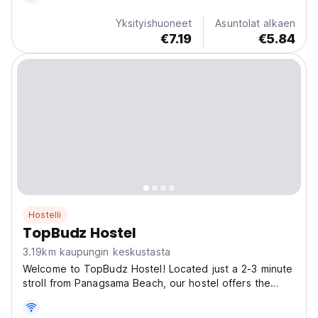
Yksityishuoneet
Asuntolat alkaen
€7.19
€5.84
Hostelli
TopBudz Hostel
3.19km kaupungin keskustasta
Welcome to TopBudz Hostel! Located just a 2-3 minute
stroll from Panagsama Beach, our hostel offers the
perfect blend of convenience and adventure. Picture
yourself snorkeling and swimming with turtles and