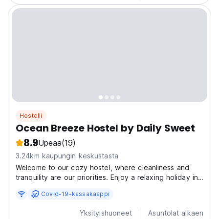
Hostelli
Ocean Breeze Hostel by Daily Sweet
8.9
Upeaa
(19)
3.24km kaupungin keskustasta
Welcome to our cozy hostel, where cleanliness and
tranquility are our priorities. Enjoy a relaxing holiday in
our well-appointed rooms, including an 8-bed option
Covid-19-kassakaappi
with blackout curtains, individual lights, and secure
lockers. Each room features an en-suite...
Yksityishuoneet
Asuntolat alkaen