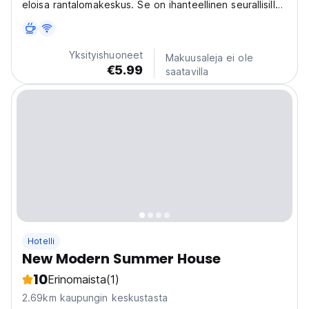
eloisa rantalomakeskus. Se on ihanteellinen seurallisille
yksinmatkustajille, jotka etsivät saariseikkailuja, ja se on
yksi Moalboalin parhaista lomakohteista sukellukseen ja
snorklaukseen. (Auto-translated...
Yksityishuoneet
Makuusaleja ei ole
€5.99
saatavilla
Hotelli
New Modern Summer House
10
Erinomaista
(1)
2.69km kaupungin keskustasta