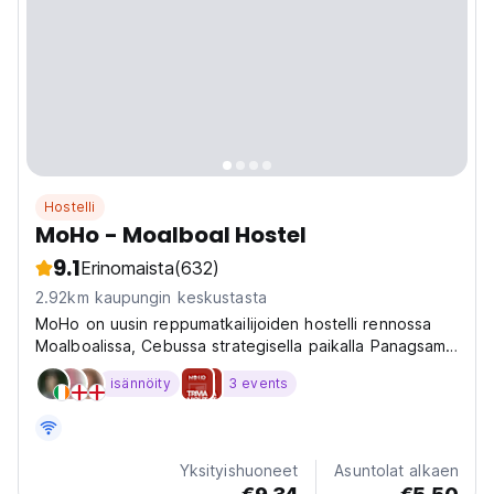
Hostelli
MoHo - Moalboal Hostel
9.1
Erinomaista
(632)
2.92km kaupungin keskustasta
MoHo on uusin reppumatkailijoiden hostelli rennossa
Moalboalissa, Cebussa strategisella paikalla Panagsama
Roadin varrella.
isännöity
3 events
Yksityishuoneet
Asuntolat alkaen