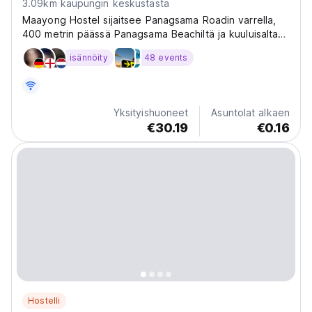
3.09km kaupungin keskustasta
Maayong Hostel sijaitsee Panagsama Roadin varrella,
400 metrin päässä Panagsama Beachiltä ja kuuluisalta
sardiinilenkiltä.
isännöity
48 events
Yksityishuoneet
Asuntolat alkaen
€30.19
€0.16
Hostelli