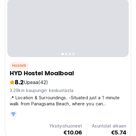
Hostelli
HYD Hostel Moalboal
8.2
Upeaa
(42)
3.29km kaupungin keskustasta
📍 Location & Surroundings. -Situated just a 1-minute
walk from Panagsama Beach, where you can
experience the famous sardines run. -About 15 minutes
by vehicle from Moalboal town center and the main
bus station, and a similar distance to White Beach -
Yksityishuoneet
Asuntolat alkaen
Just...
€10.06
€5.74