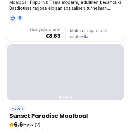
Moalboal, Filippiinit: Tämä moderni, edullinen kesämökki
Basdiotissa tarjoaa eloisan sosiaalisen tunnelman.
Ihanteellinen yksin matkustaville ja seikkailijoille, jotka
tutkivat sardiiniparvia ja Kawasanin putouksia. Paras
kesämökki sosiaalisille seikkailijoille...
Yksityishuoneet
Makuusaleja ei ole
€8.63
saatavilla
Hotelli
Sunset Paradise Moalboal
6.6
Hyvä
(2)