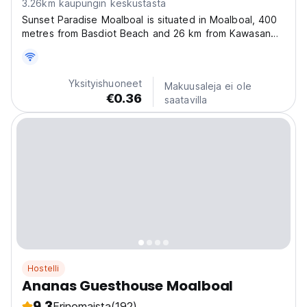
3.26km kaupungin keskustasta
Sunset Paradise Moalboal is situated in Moalboal, 400
metres from Basdiot Beach and 26 km from Kawasan
Falls. Featuring a terrace, the 3-star hotel has air-
conditioned rooms with free WiFi. The property is
allergy-free and is located 200 metres from
Yksityishuoneet
Makuusaleja ei ole
Panagsama...
€0.36
saatavilla
Hostelli
Ananas Guesthouse Moalboal
9.3
Erinomaista
(192)