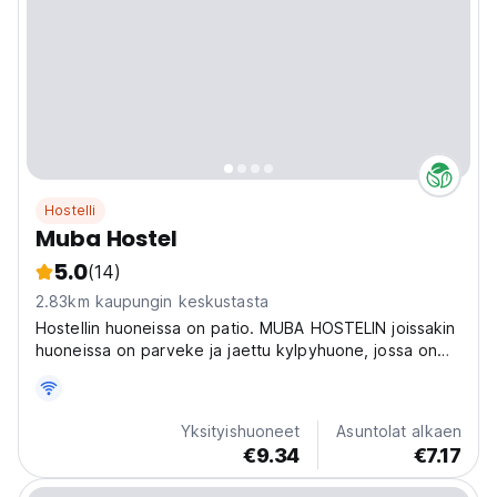
Hostelli
Muba Hostel
5.0
(14)
2.83km kaupungin keskustasta
Hostellin huoneissa on patio. MUBA HOSTELIN joissakin
huoneissa on parveke ja jaettu kylpyhuone, jossa on
bidee ja ilmaisia ​​kylpytuotteita.
Yksityishuoneet
Asuntolat alkaen
€9.34
€7.17