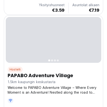
connect. 🌟 Why Stay With Us? ✔ Rest in Comfort –
Yksityishuoneet
Asuntolat alkaen
Private...
€3.59
€7.19
Hostelli
PAPABO Adventure Village
1.5km kaupungin keskustasta
Welcome to PAPABO Adventure Village – Where Every
Moment is an Adventure! Nestled along the road to
Basdako, PAPABO Adventure Village offers a unique
blend of comfort, entertainment, and adventure for
travelers of all kinds. Whether you're looking for a