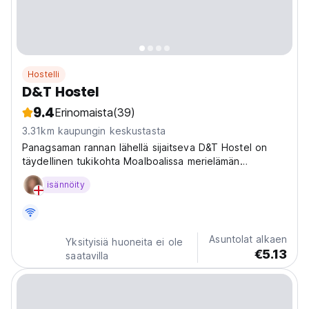
Hostelli
D&T Hostel
9.4
Erinomaista
(39)
3.31km kaupungin keskustasta
Panagsaman rannan lähellä sijaitseva D&T Hostel on
täydellinen tukikohta Moalboalissa merielämän
tutkimiseen. Yksi Moalboalin parhaista hostelleista
isännöity
sukeltajille ja rannan ystäville. (Auto-translated from
original language)
Asuntolat alkaen
Yksityisiä huoneita ei ole
€5.13
saatavilla