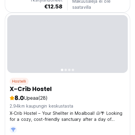
Makuusaleja ei ole
€12.58
saatavilla
Hostelli
X-Crib Hostel
8.0
Upeaa
(28)
2.94km kaupungin keskustasta
X-Crib Hostel – Your Shellter in Moalboal! 🐚🌴 Looking
for a cozy, cost-friendly sanctuary after a day of
adventure? X-Crib Hostel is the perfect spot for
nomads and backpackers to rest, recharge, and