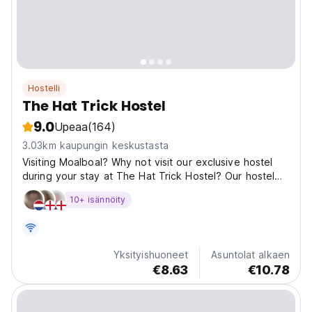
Hostelli
The Hat Trick Hostel
9.0
Upeaa
(164)
3.03km kaupungin keskustasta
Visiting Moalboal? Why not visit our exclusive hostel
during your stay at The Hat Trick Hostel? Our hostel
offers a completely new design with it's unique roof
10+ isännöity
and native wood, with our hand crafted furniture in all
the rooms. It boasts both charm and character....
Yksityishuoneet
Asuntolat alkaen
€8.63
€10.78