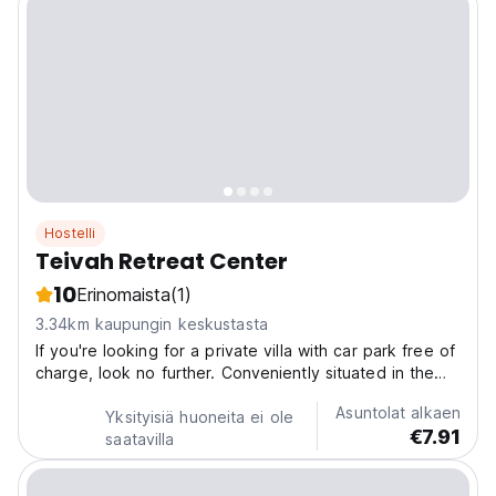
Hostelli
Teivah Retreat Center
10
Erinomaista
(1)
3.34km kaupungin keskustasta
If you're looking for a private villa with car park free of
charge, look no further. Conveniently situated in the
Moalboal part of Cebu, this property puts you close to
Asuntolat alkaen
attractions and interesting dining options. Don't leave
Yksityisiä huoneita ei ole
€7.91
before paying a visit to the famous...
saatavilla