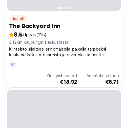
Hostelli
The Backyard Inn
8.5
Upeaa
(115)
3.12km kaupungin keskustasta
Kiinteistö sijaitsee erinomaisella paikalla tarpeeksi
kaukana kaikista baareista ja ravintoloista, mutta
tarpeeksi lähellä kävellä muutamassa minuutissa niihin ja
rannalle.
Yksityishuoneet
Asuntolat alkaen
€18.92
€6.71