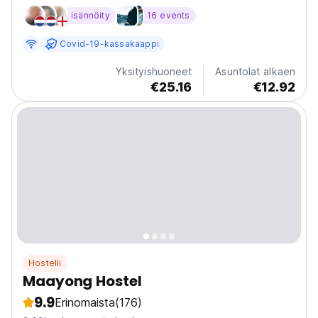
memories in the heart of Moalboal! Nestled amid lush
isännöity
16 events
tropical landscapes and just a stone's throw from the
sun-kissed beaches, our hostel offers a unique fusion...
Covid-19-kassakaappi
Yksityishuoneet
Asuntolat alkaen
€25.16
€12.92
Hostelli
Maayong Hostel
9.9
Erinomaista
(176)