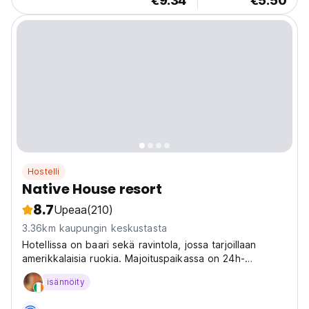
€9.34
€5.50
Hostelli
Native House resort
8.7
Upeaa
(210)
3.36km kaupungin keskustasta
Hotellissa on baari sekä ravintola, jossa tarjoillaan
amerikkalaisia ​​ruokia. Majoituspaikassa on 24h-
vastaanotto, lentokenttäkuljetukset, huonepalvelu ja
isännöity
ilmainen WiFi.