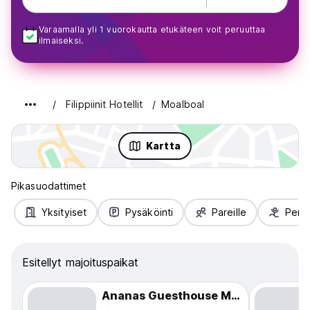
Varaamalla yli 1 vuorokautta etukäteen voit peruuttaa
ilmaiseksi.
Filippiinit Hotellit
Moalboal
Kartta
Pikasuodattimet
Yksityiset
Pysäköinti
Pareille
Perhe
Esitellyt majoituspaikat
Ananas Guesthouse Moalboal