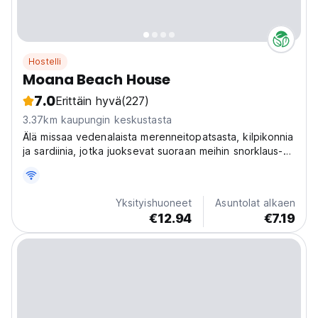
Hostelli
Moana Beach House
7.0
Erittäin hyvä
(227)
3.37km kaupungin keskustasta
Älä missaa vedenalaista merenneitopatsasta, kilpikonnia
ja sardiinia, jotka juoksevat suoraan meihin snorklaus-
tai vapaasukellusseikkailussasi!
Yksityishuoneet
Asuntolat alkaen
€12.94
€7.19