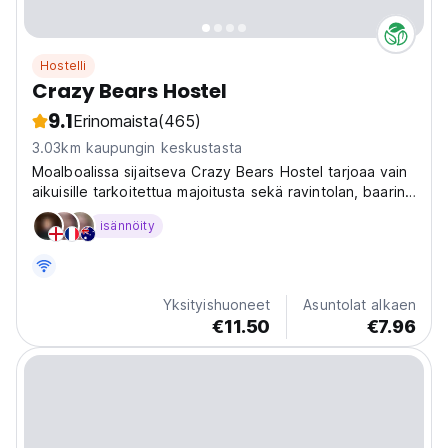
Hostelli
Crazy Bears Hostel
9.1
Erinomaista
(465)
3.03km kaupungin keskustasta
Moalboalissa sijaitseva Crazy Bears Hostel tarjoaa vain
aikuisille tarkoitettua majoitusta sekä ravintolan, baarin
ja puutarhan.
isännöity
Yksityishuoneet
Asuntolat alkaen
€11.50
€7.96