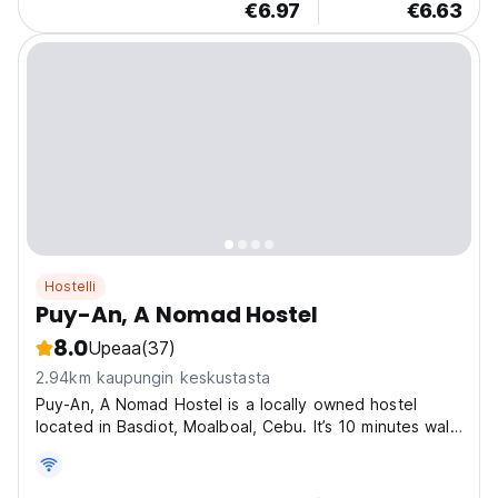
€6.97
€6.63
Hostelli
Puy-An, A Nomad Hostel
8.0
Upeaa
(37)
2.94km kaupungin keskustasta
Puy-An, A Nomad Hostel is a locally owned hostel
located in Basdiot, Moalboal, Cebu. It’s 10 minutes walk
to Panagsama Beach where school of sardines and
turtles can be seen. It’s 15 minutes drive to Basdako,
White Beach and 30 minutes drive to Kawasan Falls...