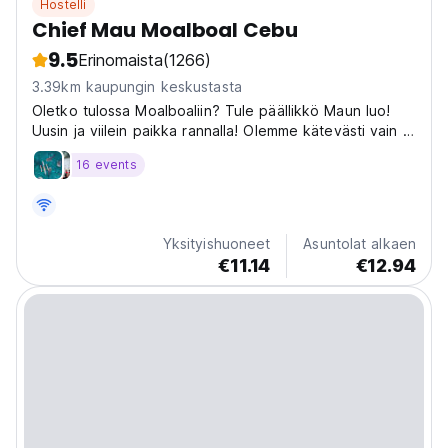
Hostelli
Chief Mau Moalboal Cebu
9.5
Erinomaista
(1266)
3.39km kaupungin keskustasta
Oletko tulossa Moalboaliin? Tule päällikkö Maun luo!
Uusin ja viilein paikka rannalla! Olemme kätevästi vain 2
minuutin kävelymatkan päässä
16 events
Yksityishuoneet
Asuntolat alkaen
€11.14
€12.94