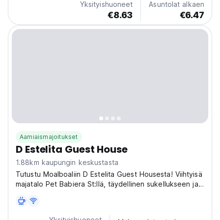
Yksityishuoneet
Asuntolat alkaen
€8.63
€6.47
Aamiaismajoitukset
D Estelita Guest House
1.88km kaupungin keskustasta
Tutustu Moalboaliin D Estelita Guest Housesta! Viihtyisä
majatalo Pet Babiera St:llä, täydellinen sukellukseen ja
rannoille. Paras majatalo yksin matkustaville ja
merieläinten ystäville! (Auto-translated from original
language)
Yksityishuoneet