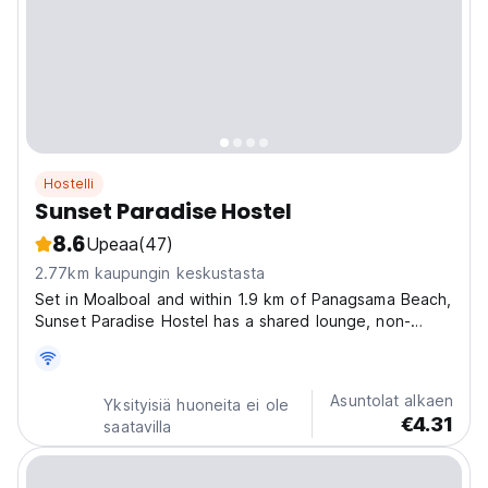
Hostelli
Sunset Paradise Hostel
8.6
Upeaa
(47)
2.77km kaupungin keskustasta
Set in Moalboal and within 1.9 km of Panagsama Beach,
Sunset Paradise Hostel has a shared lounge, non-
smoking rooms, and free WiFi throughout the property.
Kawasan Falls is 25 km from the hostel and Santo Nino
Church is 24 km away. At the hostel, the rooms...
Asuntolat alkaen
Yksityisiä huoneita ei ole
€4.31
saatavilla