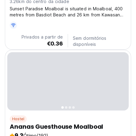
3.26km do centro da cidade
Sunset Paradise Moalboal is situated in Moalboal, 400
metres from Basdiot Beach and 26 km from Kawasan
Falls. Featuring a terrace, the 3-star hotel has air-
conditioned rooms with free WiFi. The property is
allergy-free and is located 200 metres from
Privados a partir de
Sem dormitórios
Panagsama...
€0.36
disponíveis
Hostel
Ananas Guesthouse Moalboal
9.3
Ótimo
(192)