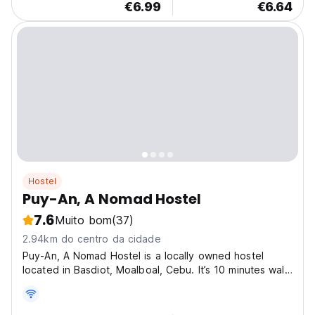
€6.99
€6.64
Hostel
Puy-An, A Nomad Hostel
7.6
Muito bom
(37)
2.94km do centro da cidade
Puy-An, A Nomad Hostel is a locally owned hostel
located in Basdiot, Moalboal, Cebu. It’s 10 minutes walk
to Panagsama Beach where school of sardines and
turtles can be seen. It’s 15 minutes drive to Basdako,
White Beach and 30 minutes drive to Kawasan Falls...