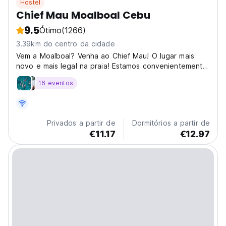
Hostel
Chief Mau Moalboal Cebu
9.5
Ótimo
(1266)
3.39km do centro da cidade
Vem a Moalboal? Venha ao Chief Mau! O lugar mais
novo e mais legal na praia! Estamos convenientemente
localizados a apenas 2 minutos a pé.
16 eventos
Privados a partir de
Dormitórios a partir de
€11.17
€12.97