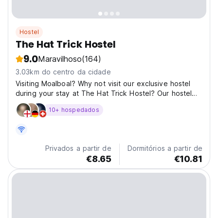
Hostel
The Hat Trick Hostel
9.0
Maravilhoso
(164)
3.03km do centro da cidade
Visiting Moalboal? Why not visit our exclusive hostel
during your stay at The Hat Trick Hostel? Our hostel
offers a completely new design with it's unique roof
10+ hospedados
and native wood, with our hand crafted furniture in all
the rooms. It boasts both charm and character....
Privados a partir de
Dormitórios a partir de
€8.65
€10.81