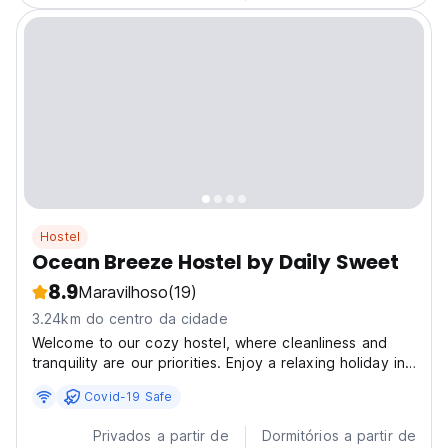
Hostel
Ocean Breeze Hostel by Daily Sweet
8.9
Maravilhoso
(19)
3.24km do centro da cidade
Welcome to our cozy hostel, where cleanliness and
tranquility are our priorities. Enjoy a relaxing holiday in
our well-appointed rooms, including an 8-bed option
Covid-19 Safe
with blackout curtains, individual lights, and secure
lockers. Each room features an en-suite...
Privados a partir de
Dormitórios a partir de