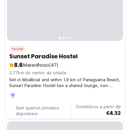
Hostel
Sunset Paradise Hostel
8.6
Maravilhoso
(47)
2.77km do centro da cidade
Set in Moalboal and within 1.9 km of Panagsama Beach,
Sunset Paradise Hostel has a shared lounge, non-
smoking rooms, and free WiFi throughout the property.
Kawasan Falls is 25 km from the hostel and Santo Nino
Church is 24 km away. At the hostel, the rooms...
Dormitórios a partir de
Sem quartos privados
€4.32
disponíveis