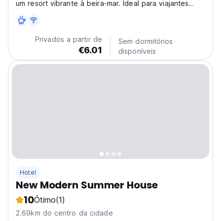
um resort vibrante à beira-mar. Ideal para viajantes
individuais sociáveis que procuram aventuras na ilha, é
um dos melhores resorts em Moalboal para mergulho e
snorkel. (Auto-translated from original language)
Privados a partir de
Sem dormitórios
€6.01
disponíveis
Hotel
New Modern Summer House
10
Ótimo
(1)
2.69km do centro da cidade