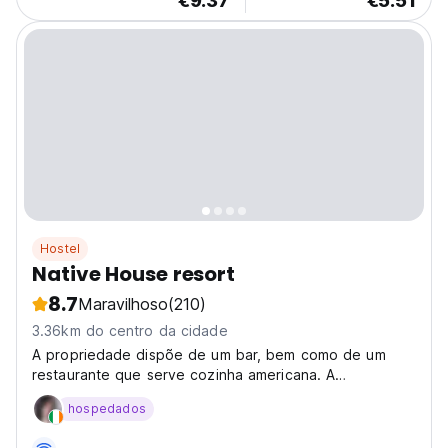
€9.37
€5.51
Hostel
Native House resort
8.7
Maravilhoso
(210)
3.36km do centro da cidade
A propriedade dispõe de um bar, bem como de um
restaurante que serve cozinha americana. A
acomodação oferece recepção 24 horas, transfer
hospedados
(aeroporto), serviço de quarto e Wi-Fi gratuito.