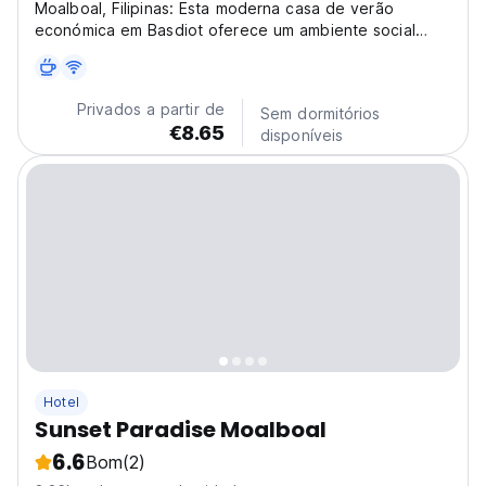
Moalboal, Filipinas: Esta moderna casa de verão
económica em Basdiot oferece um ambiente social
vibrante. Ideal para viajantes solitários e aventureiros
que exploram as corridas de sardinhas e as Cataratas
Kawasan. A melhor casa de verão para aventureiros...
Privados a partir de
Sem dormitórios
€8.65
disponíveis
Hotel
Sunset Paradise Moalboal
6.6
Bom
(2)