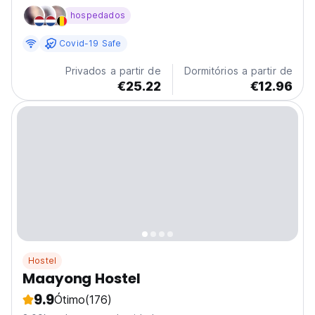
memories in the heart of Moalboal! Nestled amid lush
hospedados
tropical landscapes and just a stone's throw from the
sun-kissed beaches, our hostel offers a unique fusion...
Covid-19 Safe
Privados a partir de
Dormitórios a partir de
€25.22
€12.96
Hostel
Maayong Hostel
9.9
Ótimo
(176)