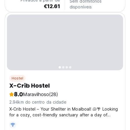
Sem dormitórios
€12.61
disponíveis
Hostel
X-Crib Hostel
8.0
Maravilhoso
(28)
2.94km do centro da cidade
X-Crib Hostel – Your Shellter in Moalboal! 🐚🌴 Looking
for a cozy, cost-friendly sanctuary after a day of
adventure? X-Crib Hostel is the perfect spot for
nomads and backpackers to rest, recharge, and