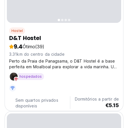
Hostel
D&T Hostel
9.4
Ótimo
(39)
3.31km do centro da cidade
Perto da Praia de Panagsama, o D&T Hostel é a base
perfeita em Moalboal para explorar a vida marinha. Um
dos melhores hostels de Moalboal para mergulhadores
hospedados
e amantes da praia. (Auto-translated from original
language)
Dormitórios a partir de
Sem quartos privados
€5.15
disponíveis