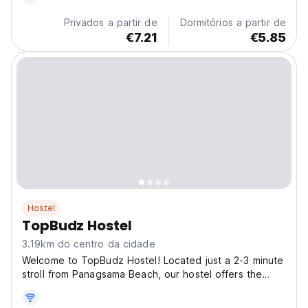
Privados a partir de
Dormitórios a partir de
€7.21
€5.85
Hostel
TopBudz Hostel
3.19km do centro da cidade
Welcome to TopBudz Hostel! Located just a 2-3 minute
stroll from Panagsama Beach, our hostel offers the
perfect blend of convenience and adventure. Picture
yourself snorkeling and swimming with turtles and