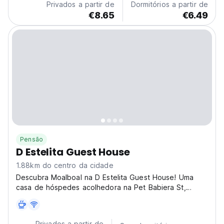
Privados a partir de
Dormitórios a partir de
€8.65
€6.49
Pensão
D Estelita Guest House
1.88km do centro da cidade
Descubra Moalboal na D Estelita Guest House! Uma
casa de hóspedes acolhedora na Pet Babiera St,
perfeita para mergulho e praias. A melhor casa de
hóspedes para viajantes individuais e fãs da vida
marinha! (Auto-translated from original language)
Privados a partir de