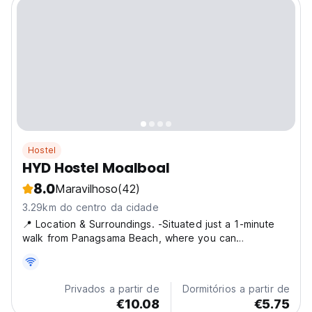
Hostel
HYD Hostel Moalboal
8.0
Maravilhoso
(42)
3.29km do centro da cidade
📍 Location & Surroundings. -Situated just a 1-minute
walk from Panagsama Beach, where you can
experience the famous sardines run. -About 15 minutes
by vehicle from Moalboal town center and the main
bus station, and a similar distance to White Beach -
Privados a partir de
Dormitórios a partir de
Just...
€10.08
€5.75