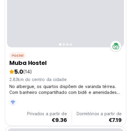
Hostel
Muba Hostel
5.0
(14)
2.83km do centro da cidade
No albergue, os quartos dispõem de varanda térrea.
Com banheiro compartilhado com bidê e amenidades
de banho gratuitas, alguns quartos do MUBA HOSTEL
também oferecem varanda.
Privados a partir de
Dormitórios a partir de
€9.36
€7.19