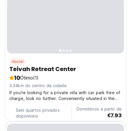
Hostel
Teivah Retreat Center
10
Ótimo
(1)
3.34km do centro da cidade
If you're looking for a private villa with car park free of
charge, look no further. Conveniently situated in the
Moalboal part of Cebu, this property puts you close to
Dormitórios a partir de
attractions and interesting dining options. Don't leave
Sem quartos privados
€7.93
before paying a visit to the famous...
disponíveis