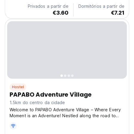
connect. 🌟 Why Stay With Us? ✔ Rest in Comfort –
Privados a partir de
Dormitórios a partir de
Private...
€3.60
€7.21
Hostel
PAPABO Adventure Village
1.5km do centro da cidade
Welcome to PAPABO Adventure Village – Where Every
Moment is an Adventure! Nestled along the road to
Basdako, PAPABO Adventure Village offers a unique
blend of comfort, entertainment, and adventure for
travelers of all kinds. Whether you're looking for a