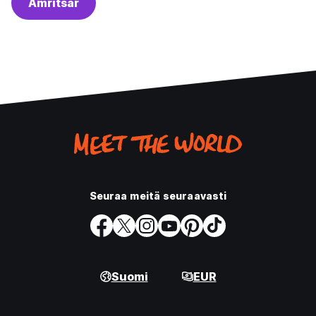
Amritsar
Seuraa meitä seuraavasti
Suomi
EUR