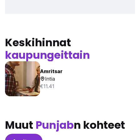
Keskihinnat
kaupungeittain
Amritsar
Intia
€11.41
Muut
Punjab
n kohteet